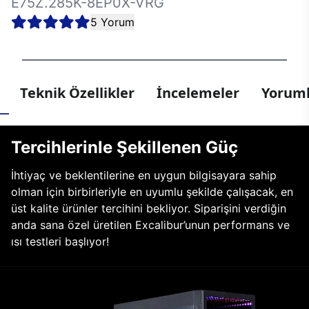
E75Z.285K-8EP0X-VRG
5 Yorum
Teknik Özellikler
İncelemeler
Yoruml
Tercihlerinle Şekillenen Güç
İhtiyaç ve beklentilerine en uygun bilgisayara sahip
olman için birbirleriyle en uyumlu şekilde çalışacak, en
üst kalite ürünler tercihini bekliyor. Siparişini verdiğin
anda sana özel üretilen Excalibur’unun performans ve
ısı testleri başlıyor!