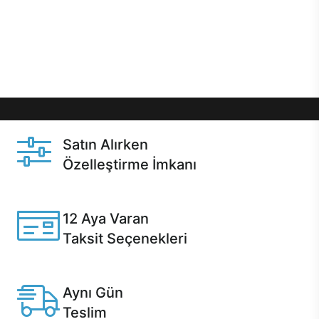
gibi özel fırsatlar Casper kullanıcılarını bekliyor.
Üstelik satın alma ve satın alma sonrasında hızlı
destek sayesinde Casper kullanıcıların her zaman
yanında!
Satın Alırken
Özelleştirme İmkanı
Casper ürünlerini satın alırken ihtiyacınıza göre
özelleştirebilirsiniz.
12 Aya Varan
Taksit Seçenekleri
Anlaşmalı kredi kartlarına 12 aya varan taksit seçenekleri
Casper'da.
Aynı Gün
Teslim