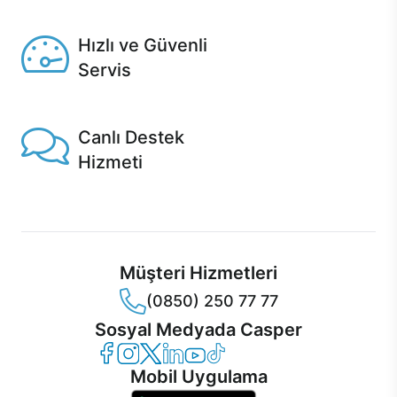
Seçili ürünlerde Aynı Gün Teslim!
Hızlı ve Güvenli
Servis
1 Saatte servis, Jet servis ve Turbo servis seçenekleri
Casper'da!
Canlı Destek
Hizmeti
Ürünlerinizle ilgili Casper Canlı Destek hizmeti her daim
sizinle.
Müşteri Hizmetleri
(0850) 250 77 77
Sosyal Medyada Casper
Casper Facebook
Casper Instagram
Casper Twitter
Casper LinkedIn
Casper YouTube
Casper TikTok
Mobil Uygulama