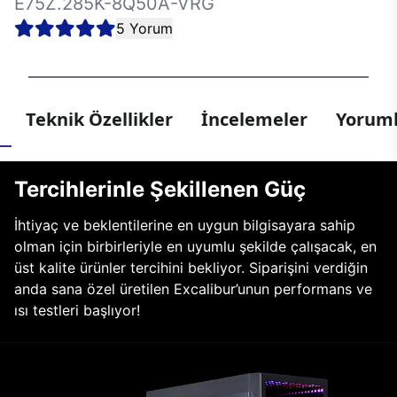
E75Z.285K-8Q50A-VRG
5 Yorum
Teknik Özellikler
İncelemeler
Yoruml
Tercihlerinle Şekillenen Güç
İhtiyaç ve beklentilerine en uygun bilgisayara sahip
olman için birbirleriyle en uyumlu şekilde çalışacak, en
üst kalite ürünler tercihini bekliyor. Siparişini verdiğin
anda sana özel üretilen Excalibur’unun performans ve
ısı testleri başlıyor!