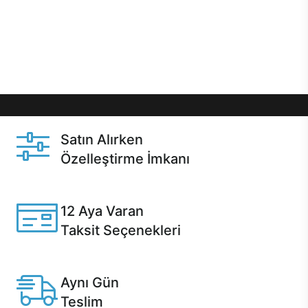
gibi özel fırsatlar Casper kullanıcılarını bekliyor.
Üstelik satın alma ve satın alma sonrasında hızlı
destek sayesinde Casper kullanıcıların her zaman
yanında!
Satın Alırken
Özelleştirme İmkanı
Casper ürünlerini satın alırken ihtiyacınıza göre
özelleştirebilirsiniz.
12 Aya Varan
Taksit Seçenekleri
Anlaşmalı kredi kartlarına 12 aya varan taksit seçenekleri
Casper'da.
Aynı Gün
Teslim