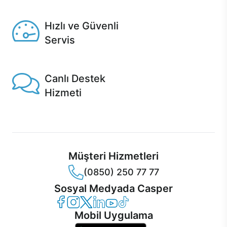
Seçili ürünlerde Aynı Gün Teslim!
Hızlı ve Güvenli
Servis
1 Saatte servis, Jet servis ve Turbo servis seçenekleri
Casper'da!
Canlı Destek
Hizmeti
Ürünlerinizle ilgili Casper Canlı Destek hizmeti her daim
sizinle.
Müşteri Hizmetleri
(0850) 250 77 77
Sosyal Medyada Casper
Casper Facebook
Casper Instagram
Casper Twitter
Casper LinkedIn
Casper YouTube
Casper TikTok
Mobil Uygulama