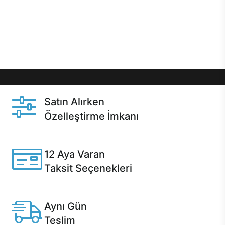
gibi özel fırsatlar Casper kullanıcılarını bekliyor.
Üstelik satın alma ve satın alma sonrasında hızlı
destek sayesinde Casper kullanıcıların her zaman
yanında!
Satın Alırken
Özelleştirme İmkanı
Casper ürünlerini satın alırken ihtiyacınıza göre
özelleştirebilirsiniz.
12 Aya Varan
Taksit Seçenekleri
Anlaşmalı kredi kartlarına 12 aya varan taksit seçenekleri
Casper'da.
Aynı Gün
Teslim