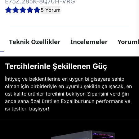
E75Z.285K-8Q70H-VRG
5 Yorum
Teknik Özellikler
İncelemeler
Yoruml
Tercihlerinle Şekillenen Güç
İhtiyaç ve beklentilerine en uygun bilgisayara sahip
olman için birbirleriyle en uyumlu şekilde çalışacak, en
üst kalite ürünler tercihini bekliyor. Siparişini verdiğin
anda sana özel üretilen Excalibur’unun performans ve
ısı testleri başlıyor!