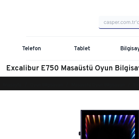
Telefon
Tablet
Bilgisa
Excalibur E750 Masaüstü Oyun Bilgi
Anasayfa
Oyun Bilgisayarı
Masaüstü Oyun Bilgisayarı
Ex