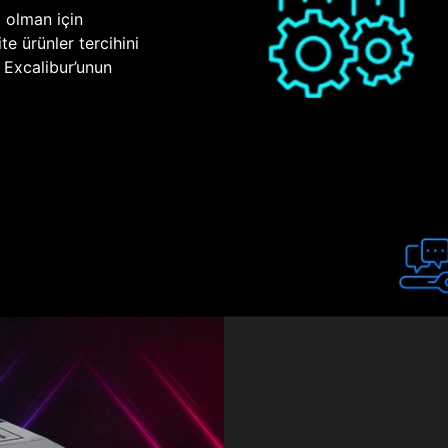
p olman için
te ürünler tercihini
n Excalibur’unun