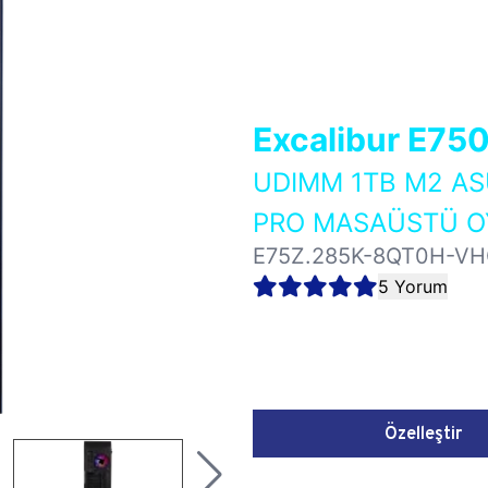
Excalibur E75
UDIMM 1TB M2 AS
PRO MASAÜSTÜ OY
E75Z.285K-8QT0H-V
5 Yorum
Özelleştir