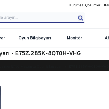
Kurumsal Çözümler
Ka
yar
Oyun Bilgisayarı
Monitör
A
sayarı - E75Z.285K-8QT0H-VHG
calibur E750 Masaüstü Oyun Bilgisayarı
E75Z.285K-8QT0H-VHG