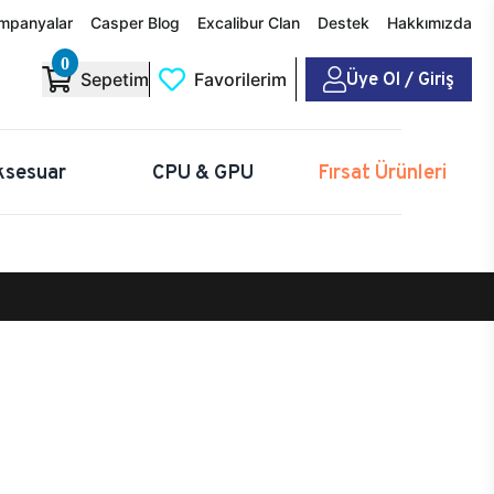
mpanyalar
Casper Blog
Excalibur Clan
Destek
Hakkımızda
0
Üye Ol / Giriş
Sepetim
Favorilerim
ksesuar
CPU & GPU
Fırsat Ürünleri