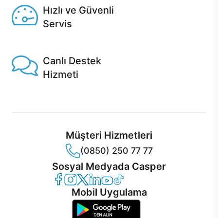
Hızlı ve Güvenli
Servis
1 Saatte servis, Jet servis ve Turbo servis seçenekleri
Casper'da!
Canlı Destek
Hizmeti
Ürünlerinizle ilgili Casper Canlı Destek hizmeti her daim
sizinle.
Müşteri Hizmetleri
(0850) 250 77 77
Sosyal Medyada Casper
Casper Facebook
Casper Instagram
Casper Twitter
Casper LinkedIn
Casper YouTube
Casper TikTok
Mobil Uygulama