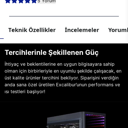
5 Yorum
Teknik Özellikler
İncelemeler
Yoruml
Tercihlerinle Şekillenen Güç
İhtiyaç ve beklentilerine en uygun bilgisayara sahip
olman için birbirleriyle en uyumlu şekilde çalışacak, en
üst kalite ürünler tercihini bekliyor. Siparişini verdiğin
anda sana özel üretilen Excalibur’unun performans ve
ısı testleri başlıyor!