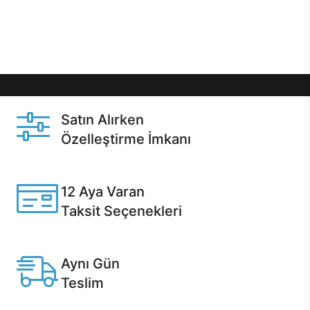
Üstelik satın alma ve satın alma sonrasında hızlı
destek sayesinde Casper kullanıcıların her zaman
yanında!
Satın Alırken
Özelleştirme İmkanı
Casper ürünlerini satın alırken ihtiyacınıza göre
özelleştirebilirsiniz.
12 Aya Varan
Taksit Seçenekleri
Anlaşmalı kredi kartlarına 12 aya varan taksit seçenekleri
Casper'da.
Aynı Gün
Teslim
Seçili ürünlerde Aynı Gün Teslim!