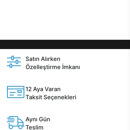
gibi özel fırsatlar Casper kullanıcılarını bekliyor.
Üstelik satın alma ve satın alma sonrasında hızlı
destek sayesinde Casper kullanıcıların her zaman
yanında!
Satın Alırken
Özelleştirme İmkanı
Casper ürünlerini satın alırken ihtiyacınıza göre
özelleştirebilirsiniz.
12 Aya Varan
Taksit Seçenekleri
Anlaşmalı kredi kartlarına 12 aya varan taksit seçenekleri
Casper'da.
Aynı Gün
Teslim