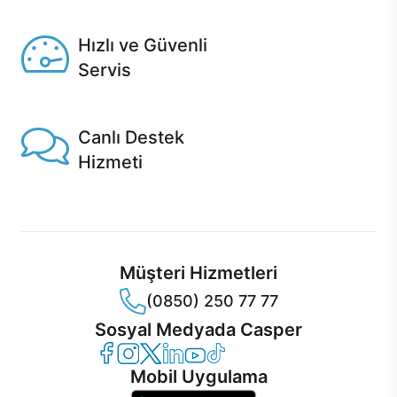
Seçili ürünlerde Aynı Gün Teslim!
Hızlı ve Güvenli
Servis
1 Saatte servis, Jet servis ve Turbo servis seçenekleri
Casper'da!
Canlı Destek
Hizmeti
Ürünlerinizle ilgili Casper Canlı Destek hizmeti her daim
sizinle.
Müşteri Hizmetleri
(0850) 250 77 77
Sosyal Medyada Casper
Casper Facebook
Casper Instagram
Casper Twitter
Casper LinkedIn
Casper YouTube
Casper TikTok
Mobil Uygulama