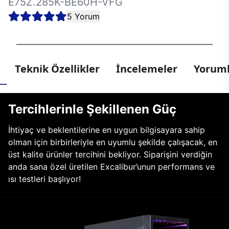
E75Z.285K-BE60H-VFG
5 Yorum
Teknik Özellikler
İncelemeler
Yoruml
Tercihlerinle Şekillenen Güç
İhtiyaç ve beklentilerine en uygun bilgisayara sahip
olman için birbirleriyle en uyumlu şekilde çalışacak, en
üst kalite ürünler tercihini bekliyor. Siparişini verdiğin
anda sana özel üretilen Excalibur’unun performans ve
ısı testleri başlıyor!