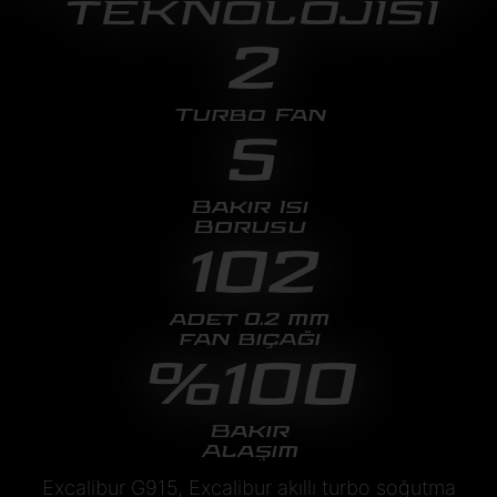
TEKNOLOJİSİ
2
Turbo Fan
5
Bakır Isı
Borusu
102
adet 0.2 mm
fan bıçağı
%100
Bakır
Alaşım
Excalibur G915, Excalibur akıllı turbo soğutma