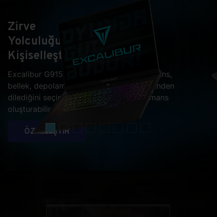
Zirve
Yolculuğunuzu
Kişiselleştirin
Excalibur G915 ile ekran kartı, işlemci, lisans,
bellek, depolama ve hatta ekran çeşitlerinden
dilediğini seçip kendine özel bir performans
oluşturabilirsiniz.
ÖZELLEŞTİR