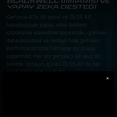
BLACKWELL MİMARİSİ ve
YAPAY ZEKA DESTEĞİ
GeForce RTX 50 serisi ve DLSS 4.0
teknolojisiyle yapay zeka destekli
çözünürlük yükseltme sayesinde, grafikler
daha pürüzsüz ve detaylı hale gelirken,
performansınızda herhangi bir düşüş
yaşanmaz. Her anı gerçekçi ve akıcı bir
şekilde oynayın, çünkü DLSS 4.0 ile her
oyun daha canlı ve hızlı!
×
GeForce RTX
5070 Laptop GPU
798