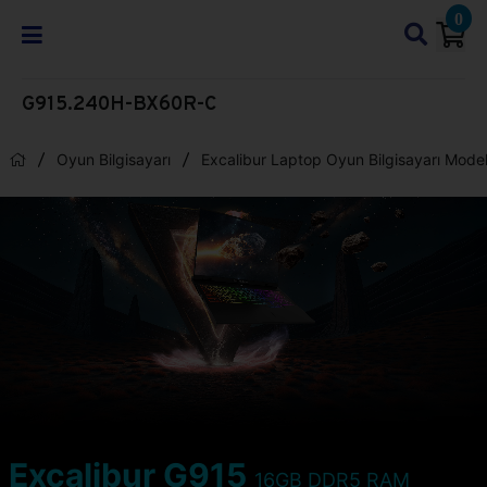
0
G915.240H-BX60R-C
Oyun Bilgisayarı
Excalibur Laptop Oyun Bilgisayarı Model
Excalibur G915
16GB DDR5 RAM