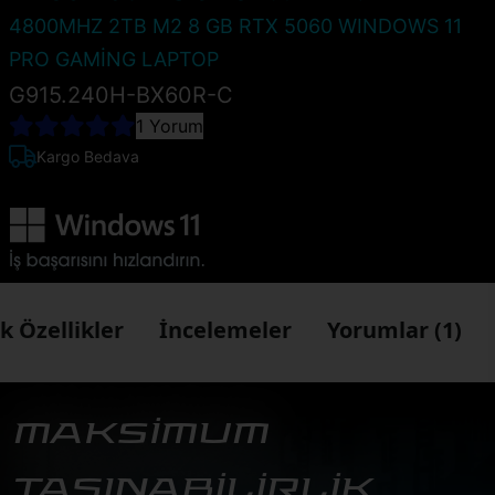
4800MHZ 2TB M2 8 GB RTX 5060 WINDOWS 11
PRO GAMİNG LAPTOP
G915.240H-BX60R-C
1 Yorum
Kargo Bedava
k Özellikler
İncelemeler
Yorumlar (1)
MAKSİMUM
TAŞINABİLİRLİK