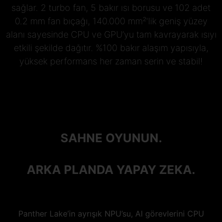
sağlar. 2 turbo fan, 5 bakır ısı borusu ve 102 adet
0.2 mm fan bıçağı, 140.000 mm²'lik geniş yüzey
alanı sayesinde CPU ve GPU’yu tam kavrayarak ısıyı
etkili şekilde dağıtır. %100 bakır alaşım yapısıyla,
yüksek performans her zaman serin ve stabil!
SAHNE OYUNUN.
ARKA PLANDA YAPAY ZEKA.
Panther Lake’in ayrışık NPU’su, AI görevlerini CPU