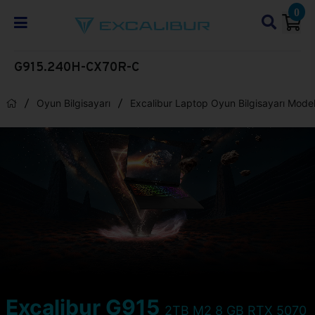
0
G915.240H-CX70R-C
Oyun Bilgisayarı
Excalibur Laptop Oyun Bilgisayarı Model
Excalibur G915
2TB M2 8 GB RTX 5070