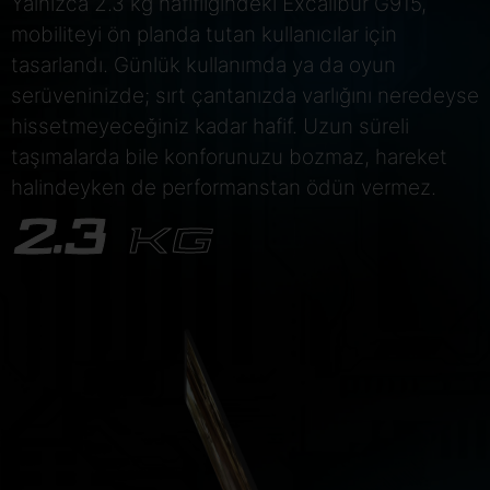
Yalnızca 2.3 kg hafifliğindeki Excalibur G915,
mobiliteyi ön planda tutan kullanıcılar için
tasarlandı. Günlük kullanımda ya da oyun
serüveninizde; sırt çantanızda varlığını neredeyse
hissetmeyeceğiniz kadar hafif. Uzun süreli
taşımalarda bile konforunuzu bozmaz, hareket
halindeyken de performanstan ödün vermez.
2.3
KG