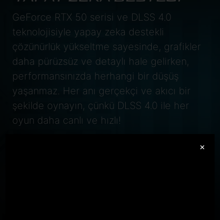
GeForce RTX 50 serisi ve DLSS 4.0
teknolojisiyle yapay zeka destekli
çözünürlük yükseltme sayesinde, grafikler
daha pürüzsüz ve detaylı hale gelirken,
performansınızda herhangi bir düşüş
yaşanmaz. Her anı gerçekçi ve akıcı bir
şekilde oynayın, çünkü DLSS 4.0 ile her
oyun daha canlı ve hızlı!
GeForce RTX
×
5070 Laptop GPU
798
AI TOPS