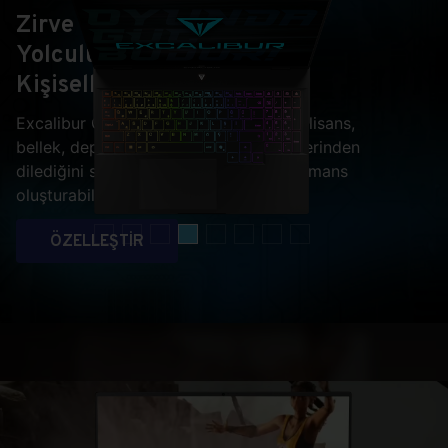
Zirve
Yolculuğunuzu
Kişiselleştirin
Excalibur G915 ile ekran kartı, işlemci, lisans,
bellek, depolama ve hatta ekran çeşitlerinden
dilediğini seçip kendine özel bir performans
oluşturabilirsiniz.
ÖZELLEŞTİR