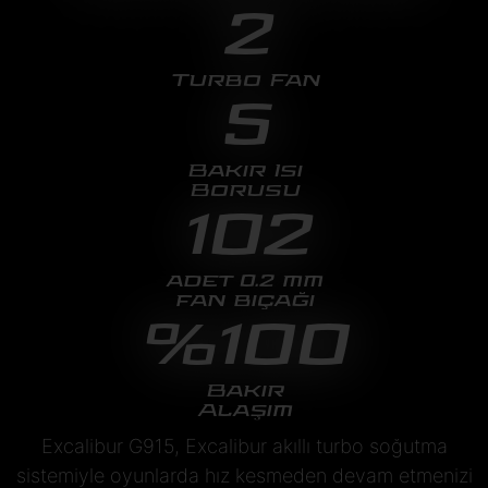
2
Turbo Fan
5
Bakır Isı
Borusu
102
adet 0.2 mm
fan bıçağı
%100
Bakır
Alaşım
Excalibur G915, Excalibur akıllı turbo soğutma
sistemiyle oyunlarda hız kesmeden devam etmenizi