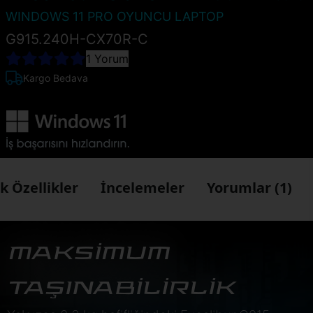
WINDOWS 11 PRO OYUNCU LAPTOP
G915.240H-CX70R-C
1 Yorum
Kargo Bedava
k Özellikler
İncelemeler
Yorumlar (1)
MAKSİMUM
TAŞINABİLİRLİK