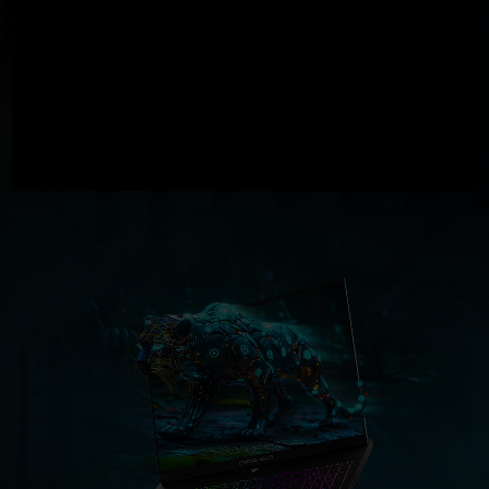
GeForce RTX
5060 Laptop GPU
572
AI TOPS