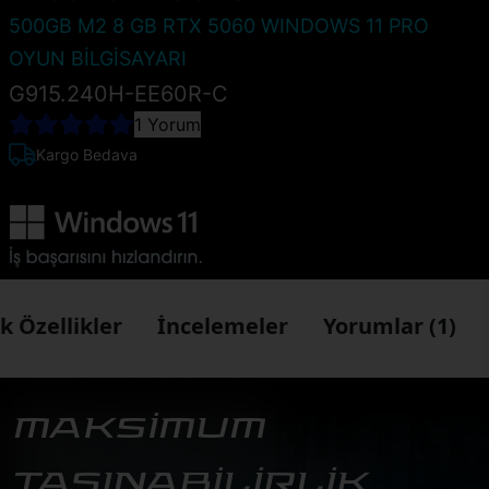
500GB M2 8 GB RTX 5060 WINDOWS 11 PRO
OYUN BİLGİSAYARI
G915.240H-EE60R-C
1 Yorum
Kargo Bedava
k Özellikler
İncelemeler
Yorumlar (1)
MAKSİMUM
TAŞINABİLİRLİK