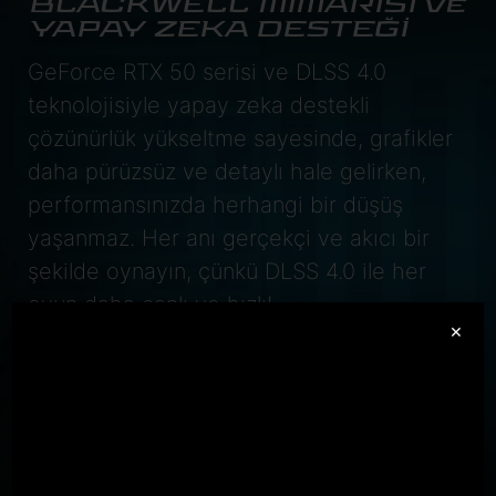
BLACKWELL MİMARİSİ ve
YAPAY ZEKA DESTEĞİ
GeForce RTX 50 serisi ve DLSS 4.0
teknolojisiyle yapay zeka destekli
çözünürlük yükseltme sayesinde, grafikler
daha pürüzsüz ve detaylı hale gelirken,
performansınızda herhangi bir düşüş
yaşanmaz. Her anı gerçekçi ve akıcı bir
şekilde oynayın, çünkü DLSS 4.0 ile her
oyun daha canlı ve hızlı!
×
GeForce RTX
5070 Laptop GPU
798