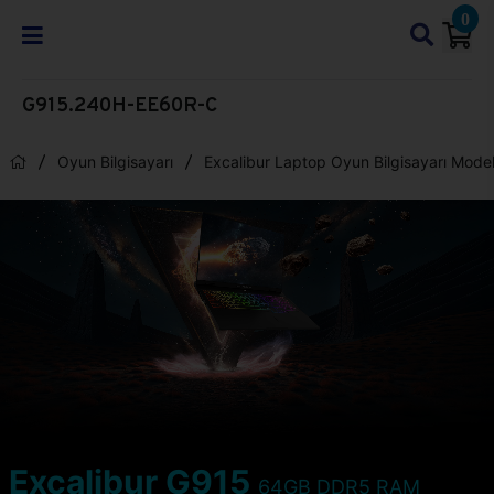
0
G915.240H-EE60R-C
Oyun Bilgisayarı
Excalibur Laptop Oyun Bilgisayarı Model
Excalibur G915
64GB DDR5 RAM