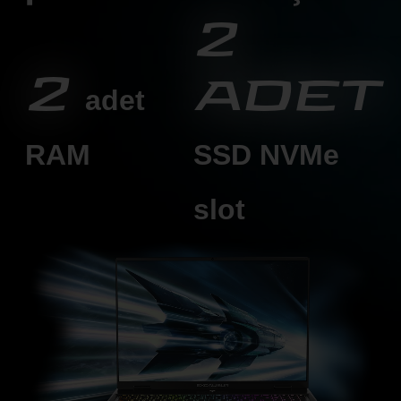
2
2
adet
adet
RAM
SSD
NVMe
slot