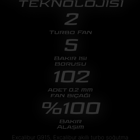
TEKNOLOJİSİ
2
Turbo Fan
5
Bakır Isı
Borusu
102
adet 0.2 mm
fan bıçağı
%100
Bakır
Alaşım
Excalibur G915, Excalibur akıllı turbo soğutma