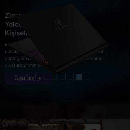
Zirve
Yolculuğunuzu
Kişiselleştirin
Excalibur G915 ile ekran kartı, işlemci, lisans,
bellek, depolama ve hatta ekran çeşitlerinden
dilediğini seçip kendine özel bir performans
oluşturabilirsiniz.
ÖZELLEŞTİR