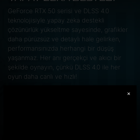
GeForce RTX 50 serisi ve DLSS 4.0
teknolojisiyle yapay zeka destekli
çözünürlük yükseltme sayesinde, grafikler
daha pürüzsüz ve detaylı hale gelirken,
performansınızda herhangi bir düşüş
yaşanmaz. Her anı gerçekçi ve akıcı bir
şekilde oynayın, çünkü DLSS 4.0 ile her
oyun daha canlı ve hızlı!
GeForce RTX
×
5070 Laptop GPU
798
AI TOPS