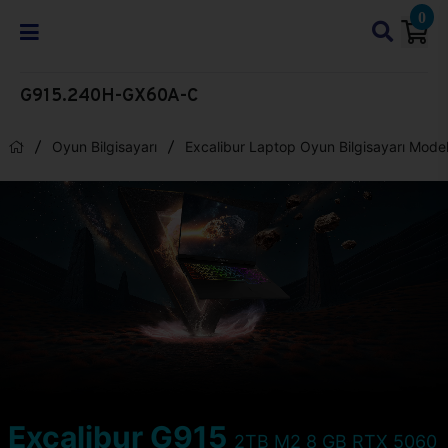
0
G915.240H-GX60A-C
Oyun Bilgisayarı
Excalibur Laptop Oyun Bilgisayarı Model
Excalibur G915
2TB M2 8 GB RTX 5060