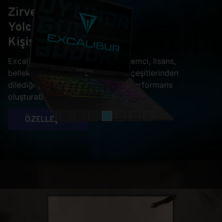
Zirve
Yolculuğunuzu
Kişiselleştirin
Excalibur G915 ile ekran kartı, işlemci, lisans,
bellek, depolama ve hatta ekran çeşitlerinden
dilediğini seçip kendine özel bir performans
oluşturabilirsiniz.
ÖZELLEŞTİR