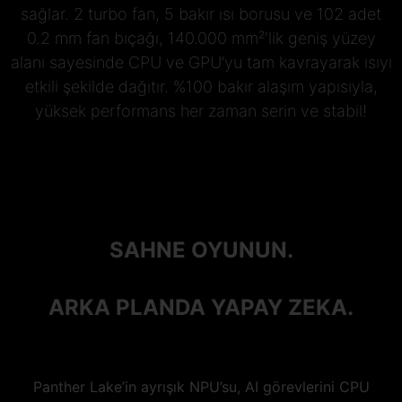
sağlar. 2 turbo fan, 5 bakır ısı borusu ve 102 adet
0.2 mm fan bıçağı, 140.000 mm²'lik geniş yüzey
alanı sayesinde CPU ve GPU’yu tam kavrayarak ısıyı
etkili şekilde dağıtır. %100 bakır alaşım yapısıyla,
yüksek performans her zaman serin ve stabil!
SAHNE OYUNUN.
ARKA PLANDA YAPAY ZEKA.
Panther Lake’in ayrışık NPU’su, AI görevlerini CPU