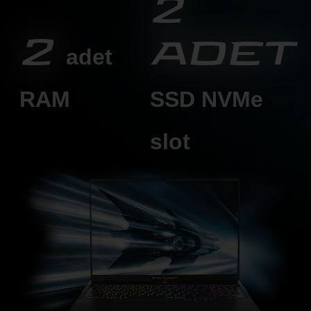
2
2
adet
adet
RAM
SSD
NVMe
slot