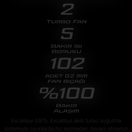
2
Turbo Fan
5
Bakır Isı
Borusu
102
adet 0.2 mm
fan bıçağı
%100
Bakır
Alaşım
Excalibur G915, Excalibur akıllı turbo soğutma
sistemiyle oyunlarda hız kesmeden devam etmenizi