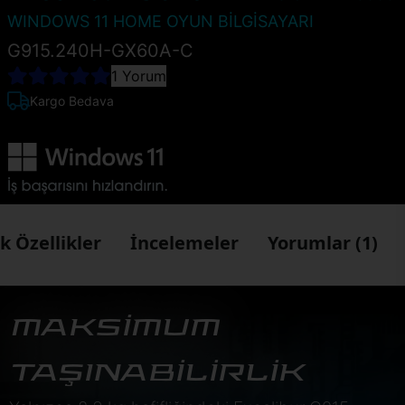
WINDOWS 11 HOME OYUN BİLGİSAYARI
G915.240H-GX60A-C
1 Yorum
Kargo Bedava
k Özellikler
İncelemeler
Yorumlar (1)
MAKSİMUM
TAŞINABİLİRLİK