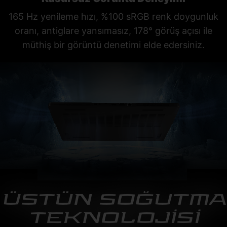
165 Hz yenileme hızı, %100 sRGB renk doygunluk
oranı, antiglare yansımasız, 178° görüş açısı ile
müthiş bir görüntü denetimi elde edersiniz.
ÜSTÜN SOĞUTMA
TEKNOLOJİSİ