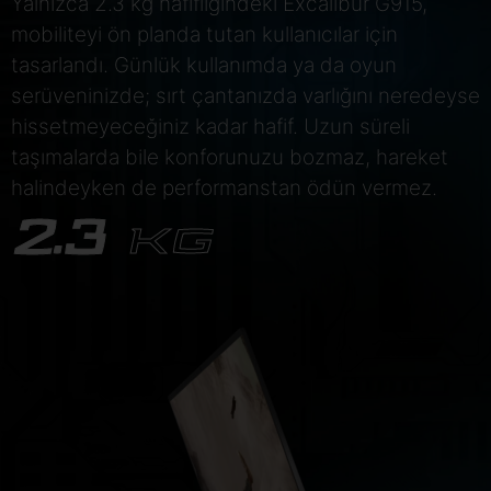
Yalnızca 2.3 kg hafifliğindeki Excalibur G915,
mobiliteyi ön planda tutan kullanıcılar için
tasarlandı. Günlük kullanımda ya da oyun
serüveninizde; sırt çantanızda varlığını neredeyse
hissetmeyeceğiniz kadar hafif. Uzun süreli
taşımalarda bile konforunuzu bozmaz, hareket
halindeyken de performanstan ödün vermez.
2.3
KG