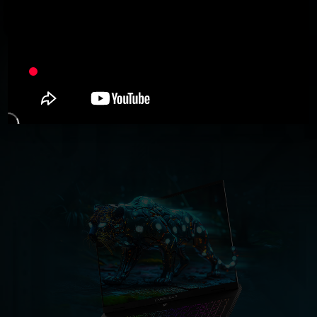
GeForce RTX
5060 Laptop GPU
572
AI TOPS