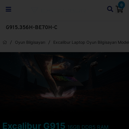
0
G915.356H-BE70H-C
Oyun Bilgisayarı
Excalibur Laptop Oyun Bilgisayarı Model
Excalibur G915
16GB DDR5 RAM