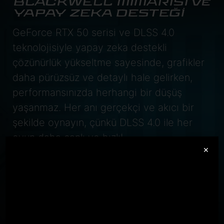
BLACKWELL MİMARİSİ ve
YAPAY ZEKA DESTEĞİ
GeForce RTX 50 serisi ve DLSS 4.0
teknolojisiyle yapay zeka destekli
çözünürlük yükseltme sayesinde, grafikler
daha pürüzsüz ve detaylı hale gelirken,
performansınızda herhangi bir düşüş
yaşanmaz. Her anı gerçekçi ve akıcı bir
şekilde oynayın, çünkü DLSS 4.0 ile her
oyun daha canlı ve hızlı!
×
GeForce RTX
5070 Laptop GPU
798