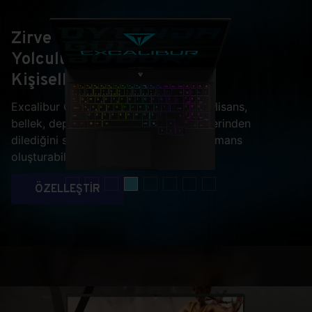
Zirve
Yolculuğunuzu
Kişiselleştirin
Excalibur G915 ile ekran kartı, işlemci, lisans,
bellek, depolama ve hatta ekran çeşitlerinden
dilediğini seçip kendine özel bir performans
oluşturabilirsiniz.
ÖZELLEŞTİR