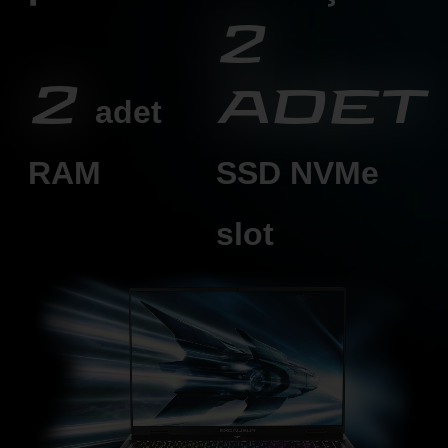
2
2
adet
adet
RAM
SSD
NVMe
slot