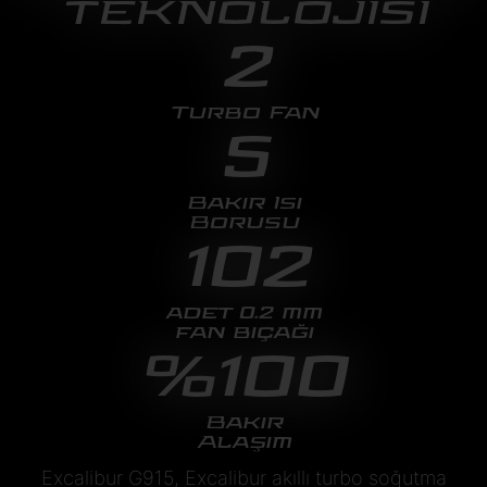
TEKNOLOJİSİ
2
Turbo Fan
5
Bakır Isı
Borusu
102
adet 0.2 mm
fan bıçağı
%100
Bakır
Alaşım
Excalibur G915, Excalibur akıllı turbo soğutma