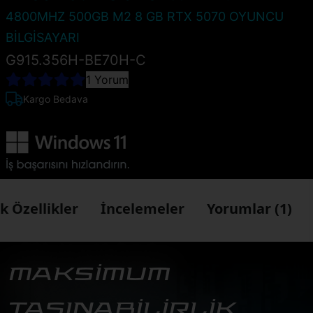
4800MHZ 500GB M2 8 GB RTX 5070 OYUNCU
BİLGİSAYARI
G915.356H-BE70H-C
1 Yorum
Kargo Bedava
k Özellikler
İncelemeler
Yorumlar (1)
MAKSİMUM
TAŞINABİLİRLİK