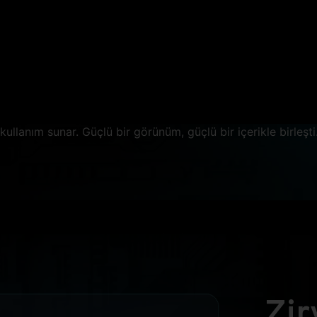
ALÜMİNYUM TA
ibur G915, yüksek kaliteli alüminyum kasasıyla sadece perf
l, tasarımda da iddialı. Estetikle sağlamlığı buluşturan bu şı
y, her ortamda dikkat çekerken dayanıklılığıyla da uzun ö
kullanım sunar. Güçlü bir görünüm, güçlü bir içerikle birleşti
Zir