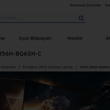
Kurumsal Çözümler
Ka
yar
Oyun Bilgisayarı
Monitör
A
5.356H-BQ60H-C
 Modelleri
Excalibur G915 Gaming Laptop
G915.356H-BQ60