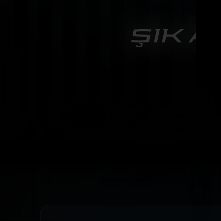
ŞIK 
Excal
deği
yüze