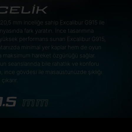
CELİK
0,5 mm inceliğe sahip Excalibur G915 ile
yasında fark yaratın. İnce tasarımına
yüksek performans sunan Excalibur G915,
tanızda minimal yer kaplar hem de oyun
da maksimum hareket özgürlüğü sağlar.
n seanslarında bile rahatlık ve konforu
, ince gövdesi ile masaüstünüzde şıklığı
çıkarır.
0.5
MM