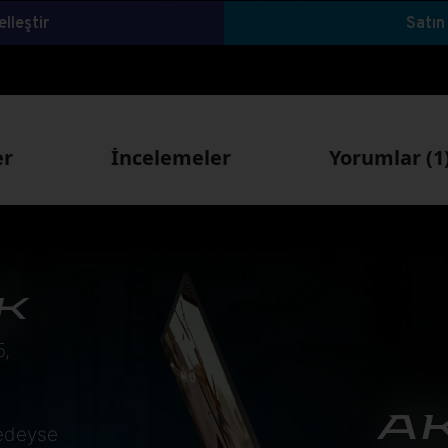
lleştir
Satın
er
İncelemeler
Yorumlar (1
K
5,
AK
redeyse