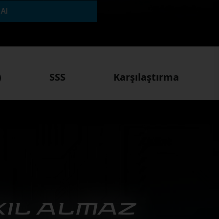
 Al
)
SSS
Karşılaştırma
IL ALMAZ