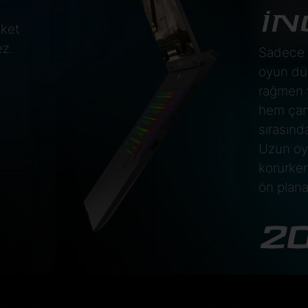
İN
eket
ez.
Sadece 2
oyun dün
rağmen 
hem çan
sırasın
Uzun oyu
korurken
ön plana 
2