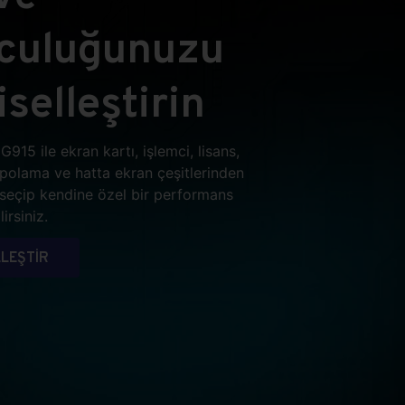
lculuğunuzu
iselleştirin
G915 ile ekran kartı, işlemci, lisans,
epolama ve hatta ekran çeşitlerinden
i seçip kendine özel bir performans
irsiniz.
LEŞTİR