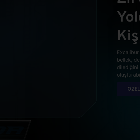
Yo
Kiş
Excalibur 
bellek, d
dilediğin
oluşturabil
ÖZEL