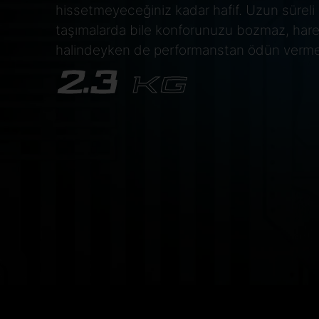
hissetmeyeceğiniz kadar hafif. Uzun süreli
taşımalarda bile konforunuzu bozmaz, har
halindeyken de performanstan ödün verm
2.3
KG