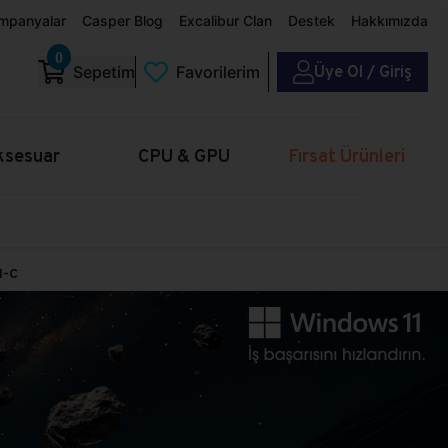
mpanyalar
Casper Blog
Excalibur Clan
Destek
Hakkımızda
0
Üye Ol / Giriş
Sepetim
Favorilerim
ksesuar
CPU & GPU
Fırsat Ürünleri
H-C