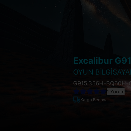
Excalibur G9
OYUN BİLGİSAYA
G915.356H-BQ60H-
1 Yorum
Kargo Bedava