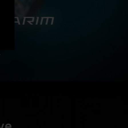
SARIM
ormans
k dış
mürlü
.
ve