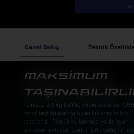
Öze
Genel Bakış
Teknik Özellikl
MAKSİMUM
TAŞINABİLİRLİ
Yalnızca 2.3 kg hafifliğindeki Excalibur G91
mobiliteyi ön planda tutan kullanıcılar için
tasarlandı. Günlük kullanımda ya da oyun
serüveninizde; sırt çantanızda varlığını ne