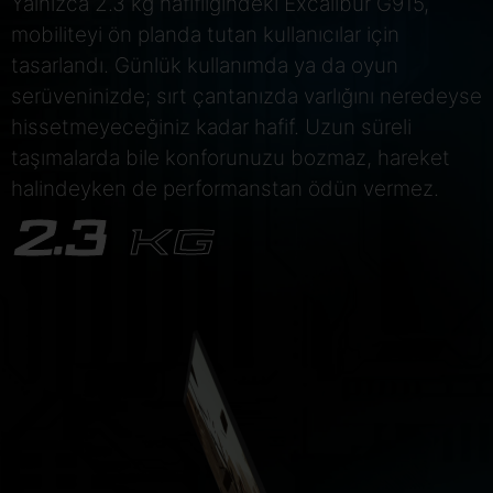
Yalnızca 2.3 kg hafifliğindeki Excalibur G915,
mobiliteyi ön planda tutan kullanıcılar için
tasarlandı. Günlük kullanımda ya da oyun
serüveninizde; sırt çantanızda varlığını neredeyse
hissetmeyeceğiniz kadar hafif. Uzun süreli
taşımalarda bile konforunuzu bozmaz, hareket
halindeyken de performanstan ödün vermez.
2.3
KG