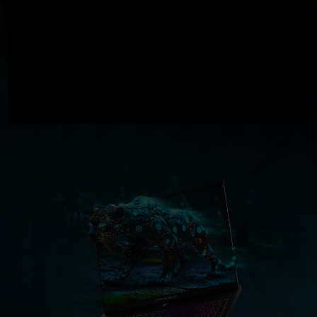
GeForce RTX
5060 Laptop GPU
572
AI TOPS