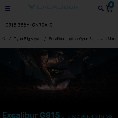
0
G915.356H-GN70A-C
Oyun Bilgisayarı
Excalibur Laptop Oyun Bilgisayarı Model
Excalibur G915
2TB M2 GEN4 2TB M2