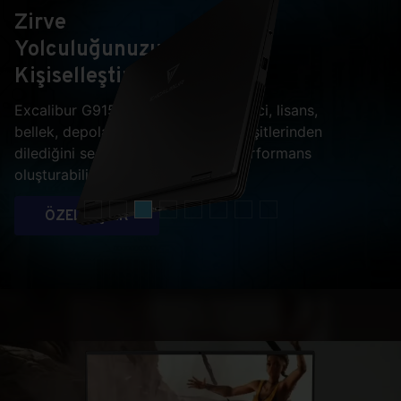
Zirve
Yolculuğunuzu
Kişiselleştirin
Excalibur G915 ile ekran kartı, işlemci, lisans,
bellek, depolama ve hatta ekran çeşitlerinden
dilediğini seçip kendine özel bir performans
oluşturabilirsiniz.
ÖZELLEŞTİR