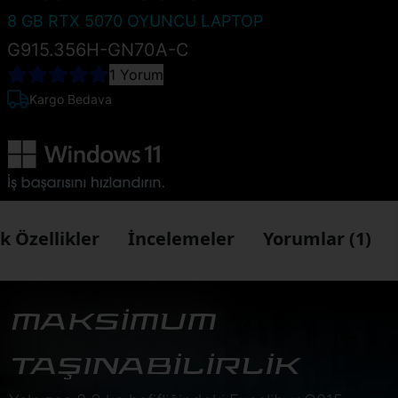
8 GB RTX 5070 OYUNCU LAPTOP
G915.356H-GN70A-C
1 Yorum
Kargo Bedava
k Özellikler
İncelemeler
Yorumlar (1)
MAKSİMUM
TAŞINABİLİRLİK