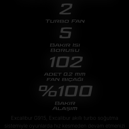
2
Turbo Fan
5
Bakır Isı
Borusu
102
adet 0.2 mm
fan bıçağı
%100
Bakır
Alaşım
Excalibur G915, Excalibur akıllı turbo soğutma
sistemiyle oyunlarda hız kesmeden devam etmenizi