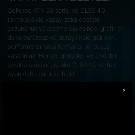
GeForce RTX 50 serisi ve DLSS 4.0
teknolojisiyle yapay zeka destekli
çözünürlük yükseltme sayesinde, grafikler
daha pürüzsüz ve detaylı hale gelirken,
performansınızda herhangi bir düşüş
yaşanmaz. Her anı gerçekçi ve akıcı bir
şekilde oynayın, çünkü DLSS 4.0 ile her
oyun daha canlı ve hızlı!
GeForce RTX
×
5070 Laptop GPU
798
AI TOPS