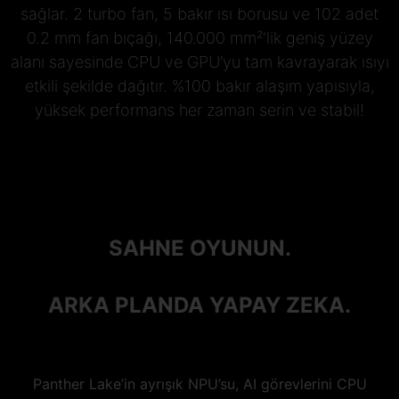
sağlar. 2 turbo fan, 5 bakır ısı borusu ve 102 adet
0.2 mm fan bıçağı, 140.000 mm²'lik geniş yüzey
alanı sayesinde CPU ve GPU’yu tam kavrayarak ısıyı
etkili şekilde dağıtır. %100 bakır alaşım yapısıyla,
yüksek performans her zaman serin ve stabil!
SAHNE OYUNUN.
ARKA PLANDA YAPAY ZEKA.
Panther Lake’in ayrışık NPU’su, AI görevlerini CPU