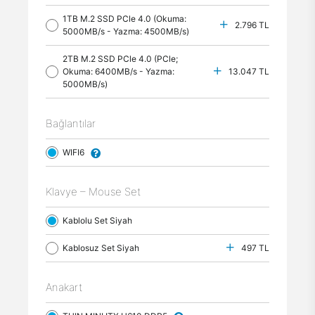
1TB M.2 SSD PCle 4.0 (Okuma:
2.796 TL
5000MB/s - Yazma: 4500MB/s)
2TB M.2 SSD PCle 4.0 (PCle;
Okuma: 6400MB/s - Yazma:
13.047 TL
5000MB/s)
Bağlantılar
WIFI6
Klavye – Mouse Set
Kablolu Set Siyah
Kablosuz Set Siyah
497 TL
Anakart