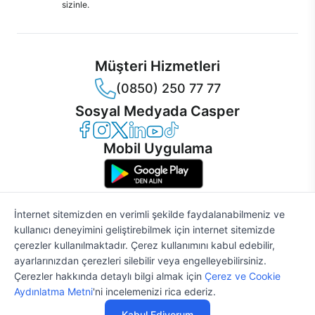
sizinle.
Müşteri Hizmetleri
(0850) 250 77 77
Sosyal Medyada Casper
Casper Facebook
Casper Instagram
Casper Twitter
Casper LinkedIn
Casper YouTube
Casper TikTok
Mobil Uygulama
İnternet sitemizden en verimli şekilde faydalanabilmeniz ve
kullanıcı deneyimini geliştirebilmek için internet sitemizde
© 2021 - 2026 Casper Bilgisayar Sistemleri A.Ş. Tüm Hakları Saklıdır
çerezler kullanılmaktadır. Çerez kullanımını kabul edebilir,
KVKK
ayarlarınızdan çerezleri silebilir veya engelleyebilirsiniz.
Çerez Politikası
Çerezler hakkında detaylı bilgi almak için
Çerez ve Cookie
Bilgi Güvenliği
Aydınlatma Metni
'ni incelemenizi rica ederiz.
Bilgi Toplumu Hizmetleri
STOĞA GELİNCE HABER VER
Mesafeli Satış Sözleşmesi
Kabul Ediyorum