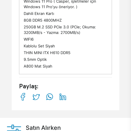
Windows 11 Pro ( Casper, işletmeler için
Windows 11 Pro'yu öneriyor. )
Dahili Ekran Kartı
8GB DDR5 4800MHZ
250GB M.2 SSD PCle 3.0 (PCle; Okuma:
3200MB/s - Yazma: 2700MB/s)
WIFI6
Kablolu Set Siyah
THIN MINI ITX H610 DDR5
9.5mm Optik
A800 Mat Siyah
Paylaş:
Satın Alırken