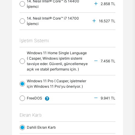
14. Nesil Intel® Core™ i5 14400
2.858 TL
İşlemci
14. Nesil Intel® Core™ i7 14700
16.527 TL
İşlemci
İşletim Sistemi
Windows 11 Home Single Language
( Casper, Windows işletim sistemi
7.456 TL
tavsiye eder. Güvenli, güncellemeye
açık ve stabil performans için. )
Windows 11 Pro ( Casper, işletmeler
için Windows 11 Pro'yu öneriyor. )
FreeDOS
9.941 TL
Ekran Kartı
Dahili Ekran Kartı