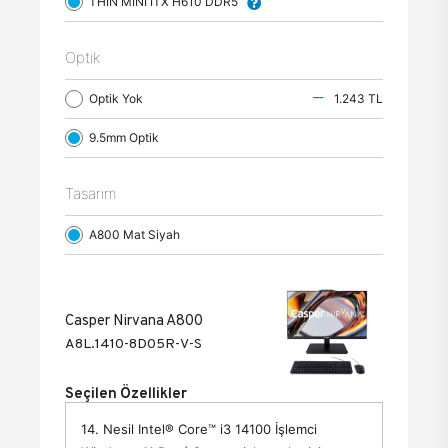
THIN MINI ITX H610 DDR5
Optik
Optik Yok
1.243 TL
9.5mm Optik
Tasarım
A800 Mat Siyah
Casper Nirvana A800
A8L.1410-8D05R-V-S
Seçilen Özellikler
14. Nesil Intel® Core™ i3 14100 İşlemci