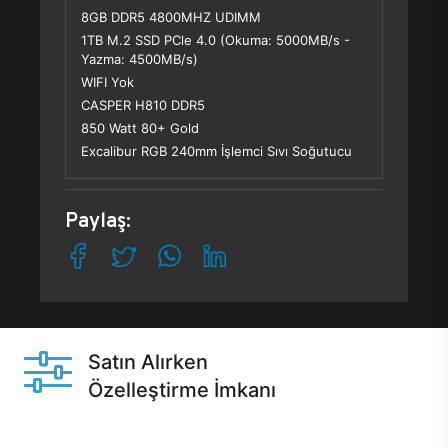
8GB DDR5 4800MHZ UDIMM
1TB M.2 SSD PCle 4.0 (Okuma: 5000MB/s -
Yazma: 4500MB/s)
WIFI Yok
CASPER H810 DDR5
850 Watt 80+ Gold
Excalibur RGB 240mm İşlemci Sıvı Soğutucu
Paylaş:
Satın Alırken
Özelleştirme İmkanı
Casper ürünlerini satın alırken ihtiyacınıza göre
özelleştirebilirsiniz.