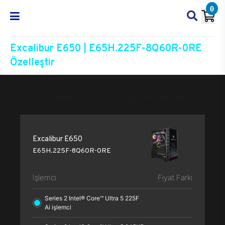
0
Excalibur E650 | E65H.225F-8Q60R-0RE
Özelleştir
Excalibur E650
E65H.225F-8Q60R-0RE
Özelleşt
Excalibur E650
E65H.225F-8Q60R-0RE
İşlemci
Fiyat Farkı
Series 2 Intel® Core™ Ultra 5 225F
Ai işlemci