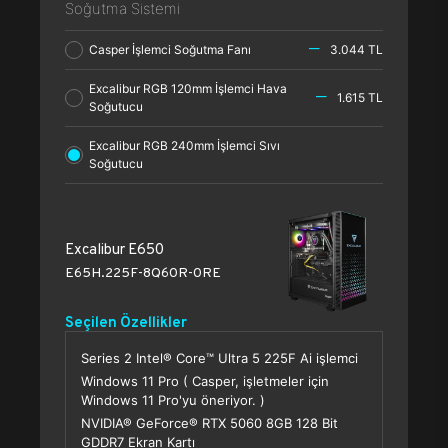
Soğutma Sistemi
Casper İşlemci Soğutma Fanı
3.044 TL
Excalibur RGB 120mm İşlemci Hava
1.615 TL
Soğutucu
Excalibur RGB 240mm İşlemci Sıvı
Soğutucu
Excalibur E650
E65H.225F-8Q60R-0RE
Seçilen Özellikler
Series 2 Intel® Core™ Ultra 5 225F Ai işlemci
Windows 11 Pro ( Casper, işletmeler için
Windows 11 Pro'yu öneriyor. )
NVIDIA® GeForce® RTX 5060 8GB 128 Bit
GDDR7 Ekran Kartı