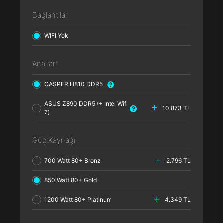
Bağlantılar
WIFI Yok
Anakart
CASPER H810 DDR5
ASUS Z890 DDR5 (+ Intel Wifi
10.873 TL
7)
Güç Kaynağı
700 Watt 80+ Bronz
2.796 TL
850 Watt 80+ Gold
1200 Watt 80+ Platinum
4.349 TL