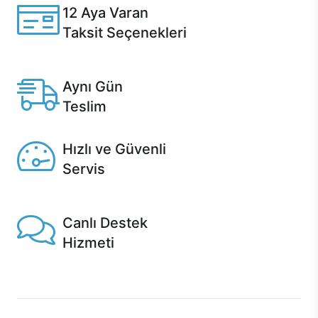
12 Aya Varan
Taksit Seçenekleri
Anlaşmalı kredi kartlarına 12 aya varan taksit seçenekleri
Casper'da.
Aynı Gün
Teslim
Seçili ürünlerde Aynı Gün Teslim!
Hızlı ve Güvenli
Servis
1 Saatte servis, Jet servis ve Turbo servis seçenekleri
Casper'da!
Canlı Destek
Hizmeti
Ürünlerinizle ilgili Casper Canlı Destek hizmeti her daim
sizinle.