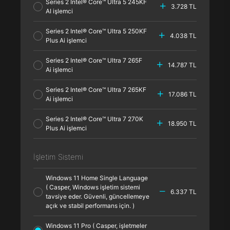
Series 2 Intel® Core™ Ultra 5 245KF
3.728 TL
AI işlemci
Series 2 Intel® Core™ Ultra 5 250KF
4.038 TL
Plus Ai işlemci
Series 2 Intel® Core™ Ultra 7 265F
14.787 TL
Ai işlemci
Series 2 Intel® Core™ Ultra 7 265KF
17.086 TL
Ai işlemci
Series 2 Intel® Core™ Ultra 7 270K
18.950 TL
Plus Ai işlemci
İşletim Sistemi
Windows 11 Home Single Language
( Casper, Windows işletim sistemi
6.337 TL
tavsiye eder. Güvenli, güncellemeye
açık ve stabil performans için. )
Windows 11 Pro ( Casper, işletmeler