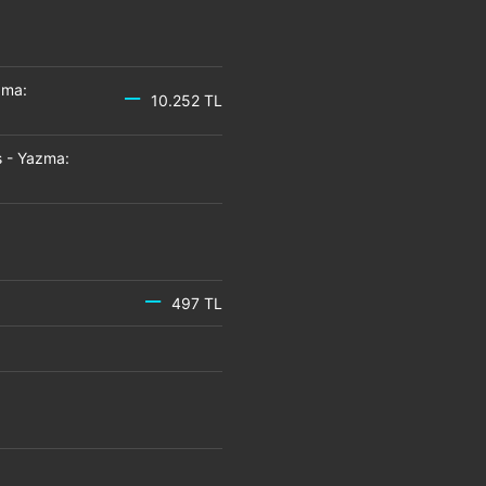
zma:
10.252 TL
 - Yazma:
497 TL