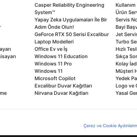
Casper Reliability Engineering
Kullanım 
System™
Ürün Serv
Yapay Zeka Uygulamaları İle Bir
Servis No
r
Adım Önde Olun!
Bayi Baş
GeForce RTX 50 Serisi Excalibur
Jet Servi
Laptop Modelleri
Turbo Se
ayarı
Office Ev ve İş
Hızlı Tes
isayarı
Windows 11 Education
Sıkça Sor
Windows 11 Pro
Kolay İad
Windows 11
Müşteri H
Microsoft Copilot
Yedek Pa
Excalibur Duvar Kağıtları
Logo ve 
rme
Nirvana Duvar Kağıtları
Yasal Ger
nıcı deneyimini geliştirebilmek için internet sitemizde çerezler kullan
z. Çerezler hakkında detaylı bilgi almak için
Çerez ve Cookie Aydınlatm
lıdır
KVKK
Çerez Politikası
Bilgi Güvenliği
Bi