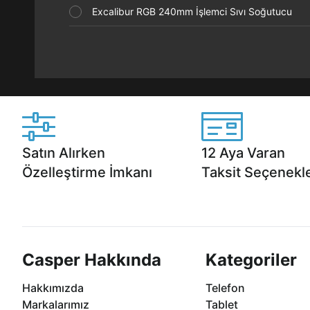
Excalibur RGB 240mm İşlemci Sıvı Soğutucu
Satın Alırken
12 Aya Varan
Özelleştirme İmkanı
Taksit Seçenekle
Casper ürünlerini satın alırken ihtiyacınıza
Anlaşmalı kredi kartlarına 1
göre özelleştirebilirsiniz.
taksit seçenekleri Casper'da
Casper Hakkında
Kategoriler
Hakkımızda
Telefon
Markalarımız
Tablet