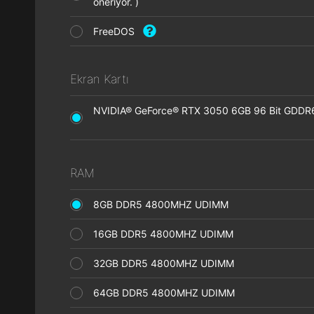
öneriyor. )
FreeDOS
Ekran Kartı
NVIDIA® GeForce® RTX 3050 6GB 96 Bit GDDR6 
RAM
8GB DDR5 4800MHZ UDIMM
16GB DDR5 4800MHZ UDIMM
32GB DDR5 4800MHZ UDIMM
64GB DDR5 4800MHZ UDIMM