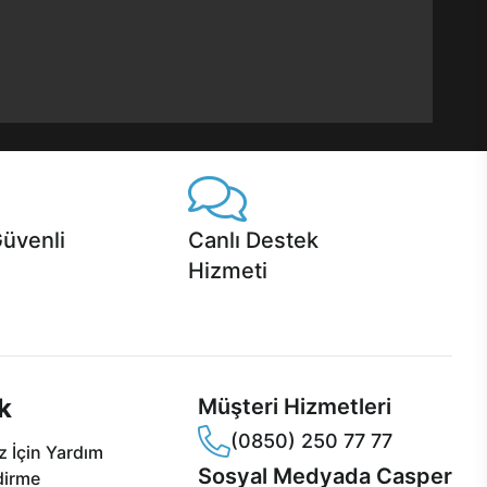
Güvenli
Canlı Destek
Hizmeti
 Jet servis ve Turbo servis
Ürünlerinizle ilgili Casper Canlı Destek
sper'da!
hizmeti her daim sizinle.
k
Müşteri Hizmetleri
(0850) 250 77 77
 İçin Yardım
Sosyal Medyada Casper
dirme