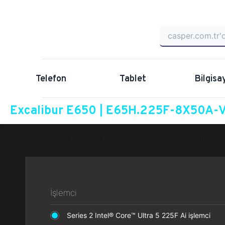
Telefon
Tablet
Bilgisa
Excalibur E650 | E65H.225F-8X50A-VF
Anasayfa
Excalibur E650
E65H.225F-8X50A-VFG
İşlemci
Series 2 Intel® Core™ Ultra 5 225F Ai işlemci