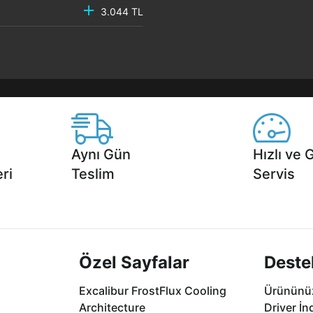
3.044 TL
Aynı Gün
Hızlı ve 
ri
Teslim
Servis
2 aya varan
Seçili ürünlerde Aynı Gün Teslim!
1 Saatte servis,
.
seçenekleri Ca
Özel Sayfalar
Deste
Excalibur FrostFlux Cooling
Ürününüz
Architecture
Driver İn