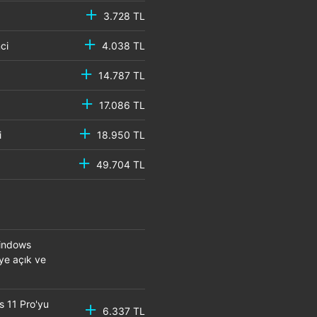
3.728 TL
emci
4.038 TL
14.787 TL
17.086 TL
mci
18.950 TL
49.704 TL
Windows
eye açık ve
s 11 Pro'yu
6.337 TL