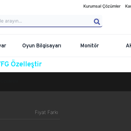
Kurumsal Çözümler
Ka
yar
Oyun Bilgisayarı
Monitör
A
G Özelleştir
Özelleştir
Fiyat Farkı