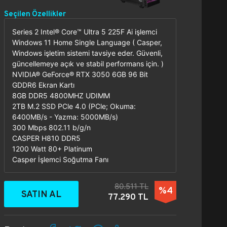
Seçilen Özellikler
Series 2 Intel® Core™ Ultra 5 225F Ai işlemci
Windows 11 Home Single Language ( Casper,
Windows işletim sistemi tavsiye eder. Güvenli,
güncellemeye açık ve stabil performans için. )
NVIDIA® GeForce® RTX 3050 6GB 96 Bit
GDDR6 Ekran Kartı
8GB DDR5 4800MHZ UDIMM
2TB M.2 SSD PCle 4.0 (PCle; Okuma:
6400MB/s - Yazma: 5000MB/s)
300 Mbps 802.11 b/g/n
CASPER H810 DDR5
1200 Watt 80+ Platinum
Casper İşlemci Soğutma Fanı
80.511 TL
%4
SATIN AL
77.290 TL