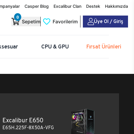
mpanyalar
Casper Blog
Excalibur Clan
Destek
Hakkımızda
0
Üye Ol / Giriş
Sepetim
Favorilerim
ksesuar
CPU & GPU
Fırsat Ürünleri
Excalibur E650
E65H.225F-8X50A-VFG