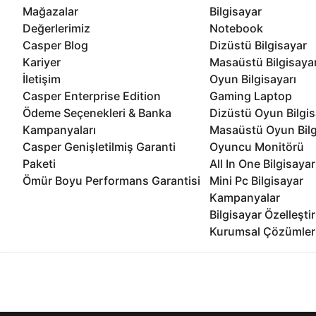
Mağazalar
Bilgisayar
Değerlerimiz
Notebook
Casper Blog
Dizüstü Bilgisayar
Kariyer
Masaüstü Bilgisaya
İletişim
Oyun Bilgisayarı
Casper Enterprise Edition
Gaming Laptop
Ödeme Seçenekleri & Banka
Dizüstü Oyun Bilgis
Kampanyaları
Masaüstü Oyun Bilg
Casper Genişletilmiş Garanti
Oyuncu Monitörü
Paketi
All In One Bilgisayar
Ömür Boyu Performans Garantisi
Mini Pc Bilgisayar
Kampanyalar
Bilgisayar Özelleşti
Kurumsal Çözümler
İnternet sitemizden en verimli şekilde faydalanabilmeniz ve kulla
edebilir, ayarlarınızdan çerezleri silebilir veya engelleyebilirsini
© 2021 - 2026 Casper Bilgisayar Sistemleri A.Ş. Tüm Hakları Sak