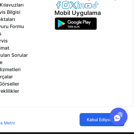
Casper Facebook
Casper Instagram
Casper Twitter
Casper LinkedIn
Casper YouTube
Casper TikTok
Kılavuzları
is Bilgisi
Mobil Uygulama
ktaları
vuru Formu
s
rvis
limat
ulan Sorular
e
izmetleri
rçalar
Görseller
eklilikler
ılmaktadır. Çerez kullanımını kabul
Kabul Ediyorum
a Metni
'ni incelemenizi rica ederiz.
lgi Toplumu Hizmetleri
Mesafeli Satış Sözleşmesi
Aydınlatma Metni