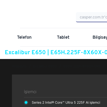
Telefon
Tablet
Bilgisa
Excalibur E650 | E65H.225F-8X60X-0
Anasayfa
Excalibur E650
E65H.225F-8X60X-0RE
İşlemci
Series 2 Intel® Core™ Ultra 5 225F Ai işlemci