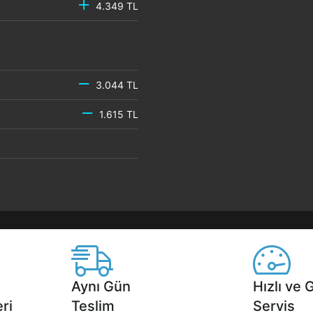
4.349 TL
3.044 TL
1.615 TL
Aynı Gün
Hızlı ve 
ri
Teslim
Servis