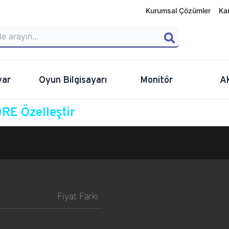
Kurumsal Çözümler
Ka
yar
Oyun Bilgisayarı
Monitör
A
RE Özelleştir
Özelleştir
Fiyat Farkı