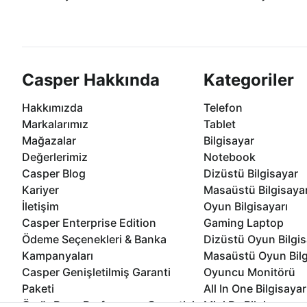
Casper ürünlerini satın alırken ihtiyacınıza
Anlaşmalı kredi kartlarına 1
göre özelleştirebilirsiniz.
taksit seçenekleri Casper'da
Casper Hakkında
Kategoriler
Hakkımızda
Telefon
Markalarımız
Tablet
Mağazalar
Bilgisayar
Değerlerimiz
Notebook
Casper Blog
Dizüstü Bilgisayar
Kariyer
Masaüstü Bilgisaya
İletişim
Oyun Bilgisayarı
Casper Enterprise Edition
Gaming Laptop
Ödeme Seçenekleri & Banka
Dizüstü Oyun Bilgis
Kampanyaları
Masaüstü Oyun Bilg
Casper Genişletilmiş Garanti
Oyuncu Monitörü
Paketi
All In One Bilgisayar
Ömür Boyu Performans Garantisi
Mini Pc Bilgisayar