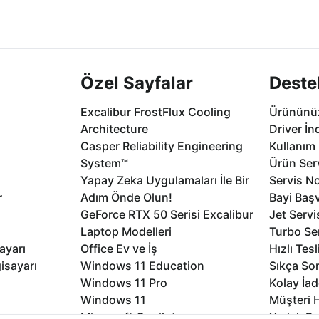
2 aya varan
Seçili ürünlerde Aynı Gün Teslim!
1 Saatte servis,
.
seçenekleri Ca
Özel Sayfalar
Deste
Excalibur FrostFlux Cooling
Ürününüz
Architecture
Driver İn
Casper Reliability Engineering
Kullanım 
System™
Ürün Serv
Yapay Zeka Uygulamaları İle Bir
Servis No
r
Adım Önde Olun!
Bayi Baş
GeForce RTX 50 Serisi Excalibur
Jet Servi
Laptop Modelleri
Turbo Se
ayarı
Office Ev ve İş
Hızlı Tes
isayarı
Windows 11 Education
Sıkça Sor
Windows 11 Pro
Kolay İad
Windows 11
Müşteri H
Microsoft Copilot
Yedek Pa