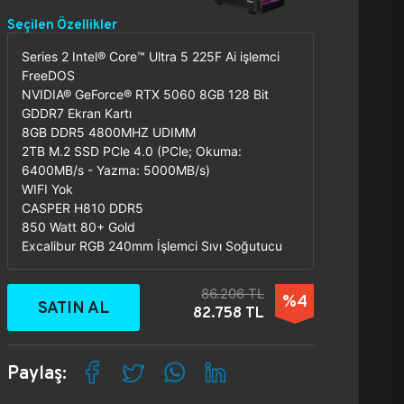
Seçilen Özellikler
Series 2 Intel® Core™ Ultra 5 225F Ai işlemci
FreeDOS
NVIDIA® GeForce® RTX 5060 8GB 128 Bit
GDDR7 Ekran Kartı
8GB DDR5 4800MHZ UDIMM
2TB M.2 SSD PCle 4.0 (PCle; Okuma:
6400MB/s - Yazma: 5000MB/s)
WIFI Yok
CASPER H810 DDR5
850 Watt 80+ Gold
Excalibur RGB 240mm İşlemci Sıvı Soğutucu
86.206 TL
%4
SATIN AL
82.758 TL
Paylaş: