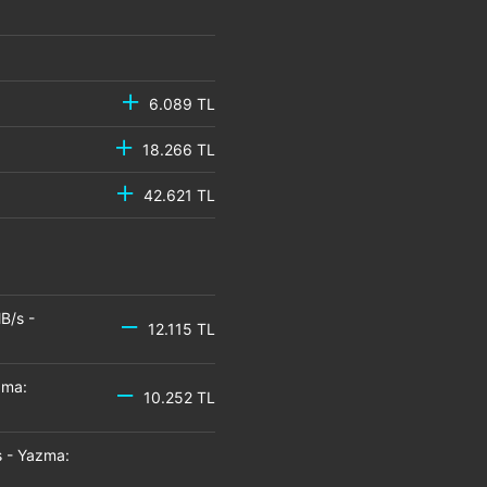
6.089 TL
18.266 TL
42.621 TL
B/s -
12.115 TL
zma:
10.252 TL
 - Yazma: