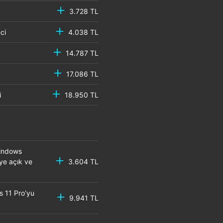
3.728 TL
emci
4.038 TL
14.787 TL
17.086 TL
mci
18.950 TL
Windows
eye açık ve
3.604 TL
s 11 Pro'yu
9.941 TL