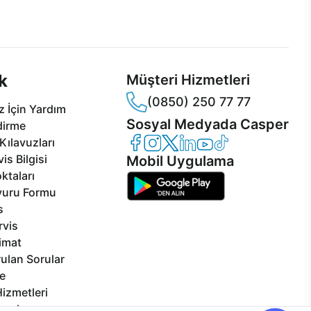
 Jet servis ve Turbo servis
Ürünlerinizle ilgili Casper Canlı Destek
sper'da!
hizmeti her daim sizinle.
k
Müşteri Hizmetleri
(0850) 250 77 77
 İçin Yardım
Sosyal Medyada Casper
dirme
Casper Facebook
Casper Instagram
Casper Twitter
Casper LinkedIn
Casper YouTube
Casper TikTok
Kılavuzları
is Bilgisi
Mobil Uygulama
ktaları
vuru Formu
s
rvis
limat
ulan Sorular
e
izmetleri
rçalar