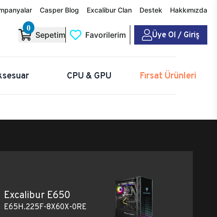
mpanyalar
Casper Blog
Excalibur Clan
Destek
Hakkımızda
0
Üye Ol / Giriş
Sepetim
Favorilerim
ksesuar
CPU & GPU
Fırsat Ürünleri
Excalibur E650
E65H.225F-8X60X-0RE