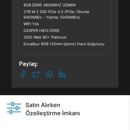
8GB DDR5 4800MHZ UDIMM
2TB M.2 SSD PCle 4.0 (PCle; Okuma:
6400MB/s - Yazma: 5000MB/s)
WIFI Yok
CASPER H810 DDR5
1200 Watt 80+ Platinum
Excalibur RGB 120mm İşlemci Hava Soğutucu
Paylaş:
Satın Alırken
Özelleştirme İmkanı
Casper ürünlerini satın alırken ihtiyacınıza göre
özelleştirebilirsiniz.