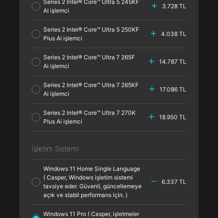
Series 2 Intel® Core™ Ultra 5 245KF
3.728 TL
AI işlemci
Series 2 Intel® Core™ Ultra 5 250KF
4.038 TL
Plus Ai işlemci
Series 2 Intel® Core™ Ultra 7 265F
14.787 TL
Ai işlemci
Series 2 Intel® Core™ Ultra 7 265KF
17.086 TL
Ai işlemci
Series 2 Intel® Core™ Ultra 7 270K
18.950 TL
Plus Ai işlemci
İşletim Sistemi
Windows 11 Home Single Language
( Casper, Windows işletim sistemi
6.337 TL
tavsiye eder. Güvenli, güncellemeye
açık ve stabil performans için. )
Windows 11 Pro ( Casper, işletmeler