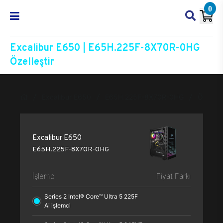
0
Excalibur E650 | E65H.225F-8X70R-0HG
Özelleştir
Excalibur E650
E65H.225F-8X70R-0HG
Özelleşt
Excalibur E650
E65H.225F-8X70R-0HG
İşlemci
Fiyat Farkı
Series 2 Intel® Core™ Ultra 5 225F
Ai işlemci