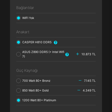
Bağlantılar
WIFI Yok
Anakart
CASPER H810 DDR5
ASUS Z890 DDR5 (+ Intel Wifi
10.873 TL
7)
Güç Kaynağı
700 Watt 80+ Bronz
7.145 TL
850 Watt 80+ Gold
4.349 TL
1200 Watt 80+ Platinum