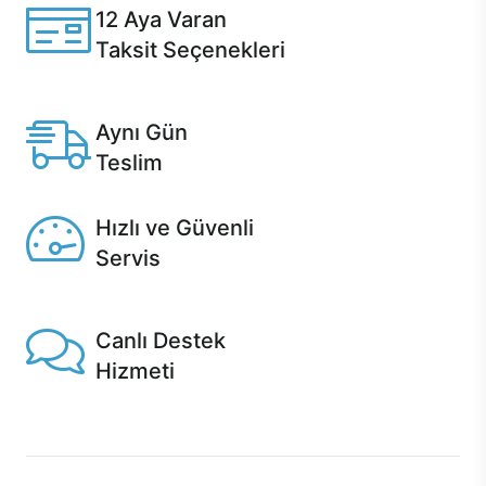
12 Aya Varan
Taksit Seçenekleri
Anlaşmalı kredi kartlarına 12 aya varan taksit seçenekleri
Casper'da.
Aynı Gün
Teslim
Seçili ürünlerde Aynı Gün Teslim!
Hızlı ve Güvenli
Servis
1 Saatte servis, Jet servis ve Turbo servis seçenekleri
Casper'da!
Canlı Destek
Hizmeti
Ürünlerinizle ilgili Casper Canlı Destek hizmeti her daim
sizinle.