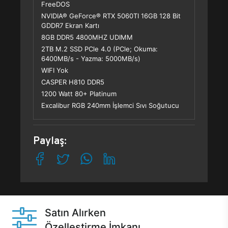
FreeDOS
NVIDIA® GeForce® RTX 5060TI 16GB 128 Bit
GDDR7 Ekran Kartı
8GB DDR5 4800MHZ UDIMM
2TB M.2 SSD PCle 4.0 (PCle; Okuma:
6400MB/s - Yazma: 5000MB/s)
WIFI Yok
CASPER H810 DDR5
1200 Watt 80+ Platinum
Excalibur RGB 240mm İşlemci Sıvı Soğutucu
Paylaş:
Satın Alırken
Özelleştirme İmkanı