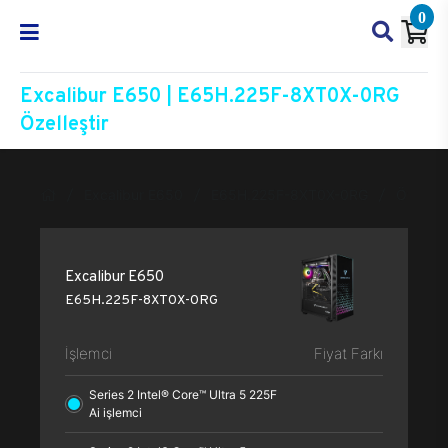
0
Excalibur E650 | E65H.225F-8XT0X-0RG
Özelleştir
Excalibur E650
E65H.225F-8XT0X-0RG
Özelleşt
Excalibur E650
E65H.225F-8XT0X-0RG
İşlemci
Fiyat Farkı
Series 2 Intel® Core™ Ultra 5 225F
Ai işlemci