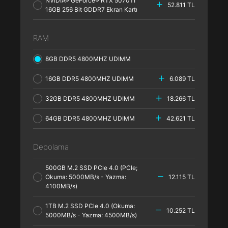
NVIDIA® GeForce® RTX 5070TI
52.811 TL
16GB 256 Bit GDDR7 Ekran Kartı
RAM
8GB DDR5 4800MHZ UDIMM
16GB DDR5 4800MHZ UDIMM
6.089 TL
32GB DDR5 4800MHZ UDIMM
18.266 TL
64GB DDR5 4800MHZ UDIMM
42.621 TL
Depolama
500GB M.2 SSD PCle 4.0 (PCle;
Okuma: 5000MB/s - Yazma:
12.115 TL
4100MB/s)
1TB M.2 SSD PCle 4.0 (Okuma:
10.252 TL
5000MB/s - Yazma: 4500MB/s)