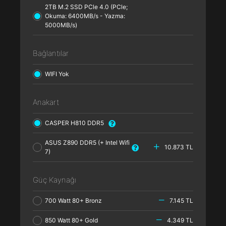
2TB M.2 SSD PCle 4.0 (PCle;
Okuma: 6400MB/s - Yazma:
5000MB/s)
Bağlantılar
WIFI Yok
Anakart
CASPER H810 DDR5
ASUS Z890 DDR5 (+ Intel Wifi
10.873 TL
7)
Güç Kaynağı
700 Watt 80+ Bronz
7.145 TL
850 Watt 80+ Gold
4.349 TL