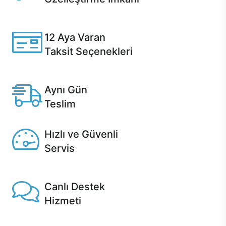
Casper ürünlerini satın alırken ihtiyacınıza göre
özelleştirebilirsiniz.
12 Aya Varan
Taksit Seçenekleri
Anlaşmalı kredi kartlarına 12 aya varan taksit seçenekleri
Casper'da.
Aynı Gün
Teslim
Seçili ürünlerde Aynı Gün Teslim!
Hızlı ve Güvenli
Servis
1 Saatte servis, Jet servis ve Turbo servis seçenekleri
Casper'da!
Canlı Destek
Hizmeti
Ürünlerinizle ilgili Casper Canlı Destek hizmeti her daim
sizinle.