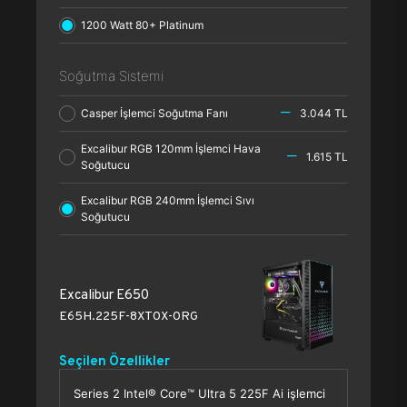
1200 Watt 80+ Platinum
Soğutma Sistemi
Casper İşlemci Soğutma Fanı
3.044 TL
Excalibur RGB 120mm İşlemci Hava
1.615 TL
Soğutucu
Excalibur RGB 240mm İşlemci Sıvı
Soğutucu
Excalibur E650
E65H.225F-8XT0X-0RG
Seçilen Özellikler
Series 2 Intel® Core™ Ultra 5 225F Ai işlemci