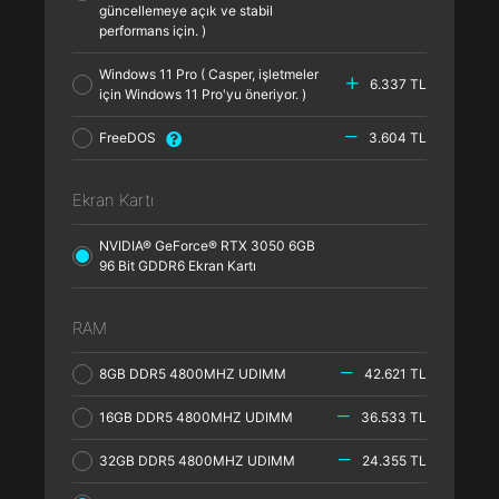
güncellemeye açık ve stabil
performans için. )
Windows 11 Pro ( Casper, işletmeler
6.337 TL
için Windows 11 Pro'yu öneriyor. )
FreeDOS
3.604 TL
Ekran Kartı
NVIDIA® GeForce® RTX 3050 6GB
96 Bit GDDR6 Ekran Kartı
RAM
8GB DDR5 4800MHZ UDIMM
42.621 TL
16GB DDR5 4800MHZ UDIMM
36.533 TL
32GB DDR5 4800MHZ UDIMM
24.355 TL