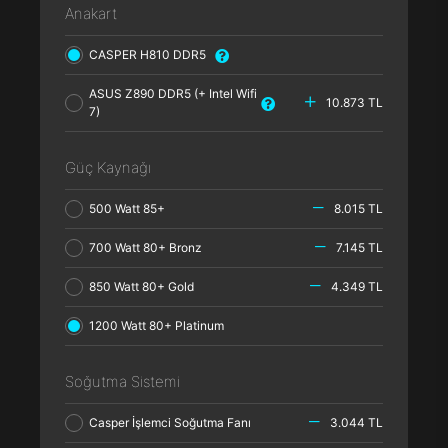
Anakart
CASPER H810 DDR5
ASUS Z890 DDR5 (+ Intel Wifi
10.873 TL
7)
Güç Kaynağı
500 Watt 85+
8.015 TL
700 Watt 80+ Bronz
7.145 TL
850 Watt 80+ Gold
4.349 TL
1200 Watt 80+ Platinum
Soğutma Sistemi
Casper İşlemci Soğutma Fanı
3.044 TL