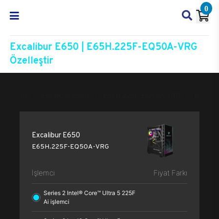
0
Excalibur E650 | E65H.225F-EQ50A-VRG
Özelleştir
Excalibur E650
E65H.225F-EQ50A-VRG
Özelleşt
Excalibur E650
E65H.225F-EQ50A-VRG
İşlemci
Fiyat Farkı
Series 2 Intel® Core™ Ultra 5 225F
Ai işlemci