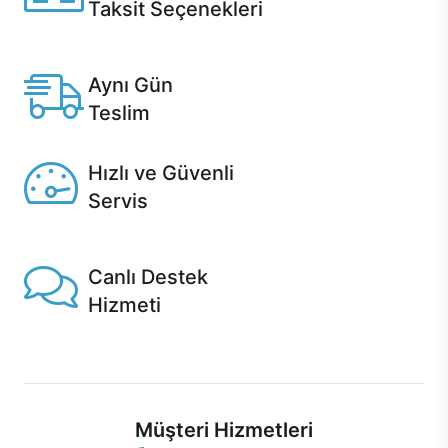
Taksit Seçenekleri
Anlaşmalı kredi kartlarına 12 aya varan taksit seçenekleri
Casper'da.
Aynı Gün
Teslim
Seçili ürünlerde Aynı Gün Teslim!
Hızlı ve Güvenli
Servis
1 Saatte servis, Jet servis ve Turbo servis seçenekleri
Casper'da!
Canlı Destek
Hizmeti
Ürünlerinizle ilgili Casper Canlı Destek hizmeti her daim
sizinle.
Müşteri Hizmetleri