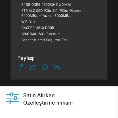
64GB DDR5 4800MHZ UDIMM
2TB M.2 SSD PCle 4.0 (PCle; Okuma:
6400MB/s - Yazma: 5000MB/s)
WIFI Yok
CASPER H810 DDR5
1200 Watt 80+ Platinum
Casper İşlemci Soğutma Fanı
Paylaş:
Satın Alırken
Özelleştirme İmkanı
Casper ürünlerini satın alırken ihtiyacınıza göre
özelleştirebilirsiniz.