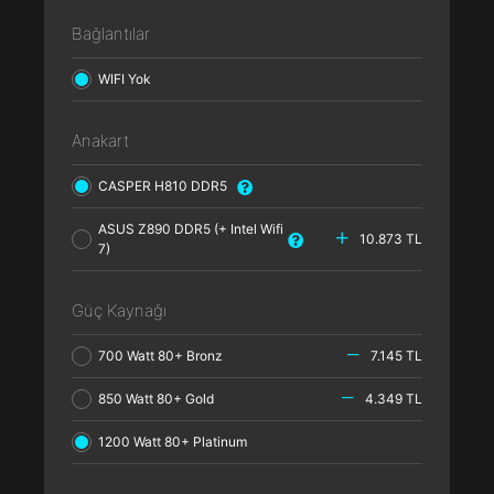
Bağlantılar
WIFI Yok
Anakart
CASPER H810 DDR5
ASUS Z890 DDR5 (+ Intel Wifi
10.873 TL
7)
Güç Kaynağı
700 Watt 80+ Bronz
7.145 TL
850 Watt 80+ Gold
4.349 TL
1200 Watt 80+ Platinum