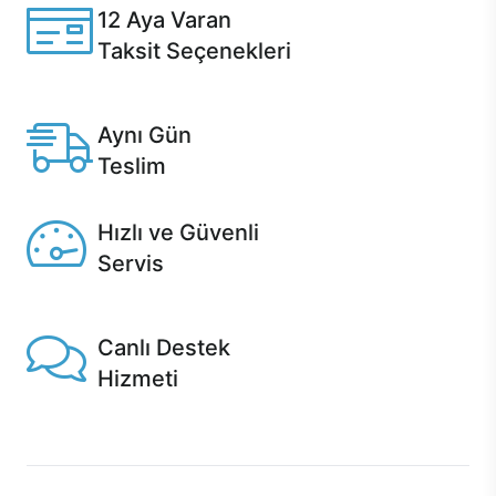
12 Aya Varan
Taksit Seçenekleri
Anlaşmalı kredi kartlarına 12 aya varan taksit seçenekleri
Casper'da.
Aynı Gün
Teslim
Seçili ürünlerde Aynı Gün Teslim!
Hızlı ve Güvenli
Servis
1 Saatte servis, Jet servis ve Turbo servis seçenekleri
Casper'da!
Canlı Destek
Hizmeti
Ürünlerinizle ilgili Casper Canlı Destek hizmeti her daim
sizinle.