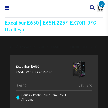
0
Excalibur E650 | E65H.225F-EX70R-0FG
Özelleştir
Excalibur E650
E65H.225F-EX70R-0FG
Özelleşt
Excalibur E650
E65H.225F-EX70R-0FG
İşlemci
Fiyat Farkı
Series 2 Intel® Core™ Ultra 5 225F
Ai işlemci