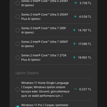
Series 2 Intel® Core™ Ultra 5 245KF
3.728 TL
AI işlemci
Series 2 Intel® Core™ Ultra 5 250KF
4.038 TL
Plus Ai işlemci
Series 2 Intel® Core™ Ultra 7 265F
14.787 TL
Ai işlemci
Series 2 Intel® Core™ Ultra 7 265KF
17.086 TL
Ai işlemci
Series 2 Intel® Core™ Ultra 7 270K
18.950 TL
Plus Ai işlemci
İşletim Sistemi
Windows 11 Home Single Language
( Casper, Windows işletim sistemi
6.337 TL
tavsiye eder. Güvenli, güncellemeye
açık ve stabil performans için. )
Windows 11 Pro ( Casper, işletmeler