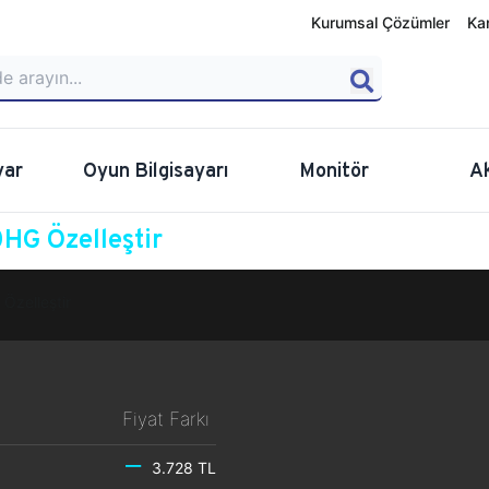
Kurumsal Çözümler
Ka
yar
Oyun Bilgisayarı
Monitör
A
HG Özelleştir
Özelleştir
Fiyat Farkı
3.728 TL