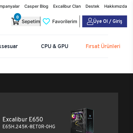
mpanyalar
Casper Blog
Excalibur Clan
Destek
Hakkımızda
0
Üye Ol / Giriş
Sepetim
Favorilerim
ksesuar
CPU & GPU
Fırsat Ürünleri
Excalibur E650
E65H.245K-8ET0R-0HG