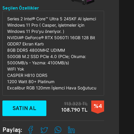
Seçilen Özellikler
Series 2 Intel® Core™ Ultra 5 245KF AI işlemci
Windows 11 Pro ( Casper, işletmeler için
Windows 11 Pro'yu öneriyor. )
NVIDIA® GeForce® RTX 5060TI 16GB 128 Bit
GDDR7 Ekran Kartı
8GB DDR5 4800MHZ UDIMM
500GB M.2 SSD PCle 4.0 (PCle; Okuma:
5000MB/s - Yazma: 4100MB/s)
WIFI Yok
CASPER H810 DDR5
1200 Watt 80+ Platinum
Excalibur RGB 120mm İşlemci Hava Soğutucu
113.323 TL
%4
SATIN AL
108.790 TL
Paylaş: