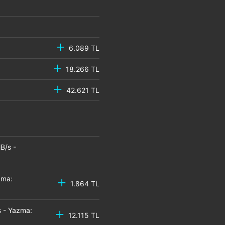
6.089 TL
18.266 TL
42.621 TL
B/s -
zma:
1.864 TL
 - Yazma:
12.115 TL