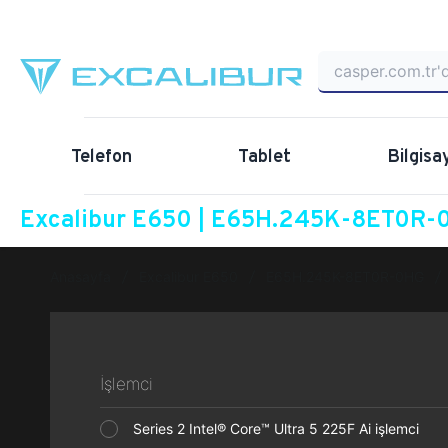
Telefon
Tablet
Bilgisa
Excalibur E650 | E65H.245K-8ET0R-0
Anasayfa
Excalibur E650
E65H.245K-8ET0R-0HG
İşlemci
Series 2 Intel® Core™ Ultra 5 225F Ai işlemci