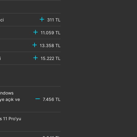
emci
311 TL
11.059 TL
13.358 TL
mci
15.222 TL
Windows
eye açık ve
7.456 TL
s 11 Pro'yu