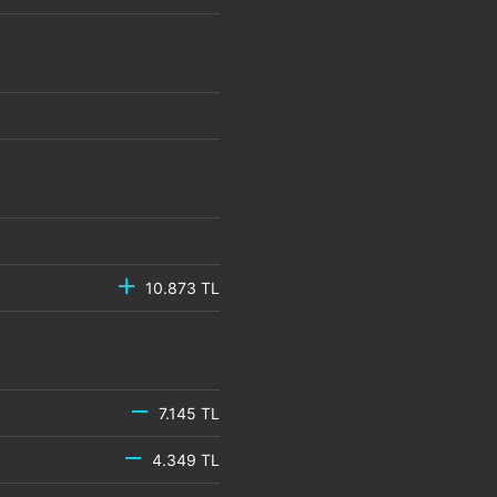
10.873 TL
7.145 TL
4.349 TL