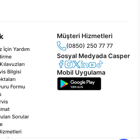
 Jet servis ve Turbo servis
Ürünlerinizle ilgili Casper Canlı Destek
sper'da!
hizmeti her daim sizinle.
k
Müşteri Hizmetleri
(0850) 250 77 77
 İçin Yardım
Sosyal Medyada Casper
dirme
Casper Facebook
Casper Instagram
Casper Twitter
Casper LinkedIn
Casper YouTube
Casper TikTok
Kılavuzları
is Bilgisi
Mobil Uygulama
ktaları
vuru Formu
s
rvis
limat
ulan Sorular
e
izmetleri
rçalar