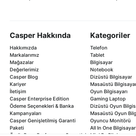
Casper ürünlerini satın alırken ihtiyacınıza
Anlaşmalı kredi kartlarına 1
göre özelleştirebilirsiniz.
taksit seçenekleri Casper'da
Casper Hakkında
Kategoriler
Hakkımızda
Telefon
Markalarımız
Tablet
Mağazalar
Bilgisayar
Değerlerimiz
Notebook
Casper Blog
Dizüstü Bilgisayar
Kariyer
Masaüstü Bilgisaya
İletişim
Oyun Bilgisayarı
Casper Enterprise Edition
Gaming Laptop
Ödeme Seçenekleri & Banka
Dizüstü Oyun Bilgis
Kampanyaları
Masaüstü Oyun Bilg
Casper Genişletilmiş Garanti
Oyuncu Monitörü
Paketi
All In One Bilgisayar
Ömür Boyu Performans Garantisi
Mini Pc Bilgisayar