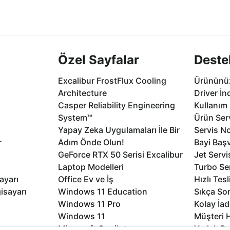
2 aya varan
Seçili ürünlerde Aynı Gün Teslim!
1 Saatte servis,
.
seçenekleri Ca
Özel Sayfalar
Deste
Excalibur FrostFlux Cooling
Ürününüz
Architecture
Driver İn
Casper Reliability Engineering
Kullanım 
System™
Ürün Serv
Yapay Zeka Uygulamaları İle Bir
Servis No
r
Adım Önde Olun!
Bayi Baş
GeForce RTX 50 Serisi Excalibur
Jet Servi
Laptop Modelleri
Turbo Se
ayarı
Office Ev ve İş
Hızlı Tes
isayarı
Windows 11 Education
Sıkça Sor
Windows 11 Pro
Kolay İad
Windows 11
Müşteri H
Microsoft Copilot
Yedek Pa