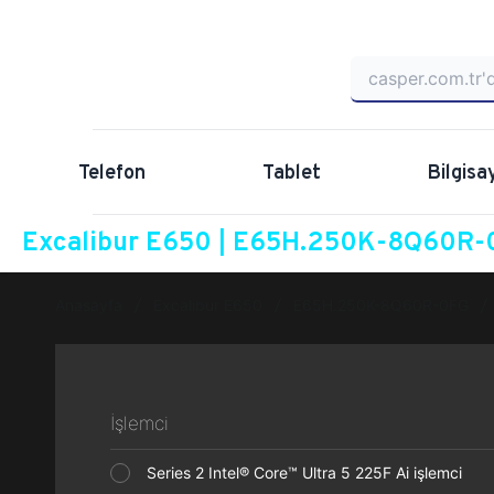
Telefon
Tablet
Bilgisa
Excalibur E650 | E65H.250K-8Q60R-0
Anasayfa
Excalibur E650
E65H.250K-8Q60R-0FG
İşlemci
Series 2 Intel® Core™ Ultra 5 225F Ai işlemci