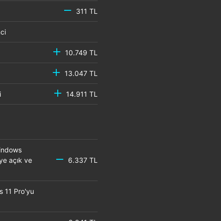
311 TL
emci
10.749 TL
13.047 TL
mci
14.911 TL
Windows
eye açık ve
6.337 TL
s 11 Pro'yu