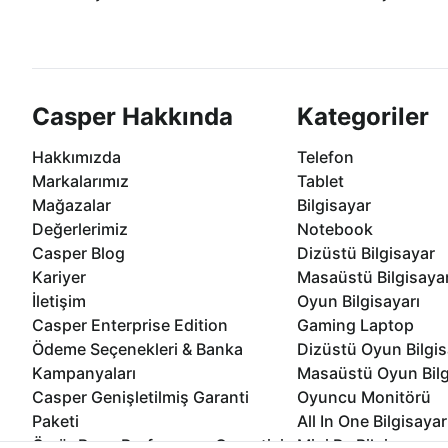
Casper ürünlerini satın alırken ihtiyacınıza
Anlaşmalı kredi kartlarına 1
göre özelleştirebilirsiniz.
taksit seçenekleri Casper'da
Casper Hakkında
Kategoriler
Hakkımızda
Telefon
Markalarımız
Tablet
Mağazalar
Bilgisayar
Değerlerimiz
Notebook
Casper Blog
Dizüstü Bilgisayar
Kariyer
Masaüstü Bilgisaya
İletişim
Oyun Bilgisayarı
Casper Enterprise Edition
Gaming Laptop
Ödeme Seçenekleri & Banka
Dizüstü Oyun Bilgis
Kampanyaları
Masaüstü Oyun Bilg
Casper Genişletilmiş Garanti
Oyuncu Monitörü
Paketi
All In One Bilgisayar
Ömür Boyu Performans Garantisi
Mini Pc Bilgisayar