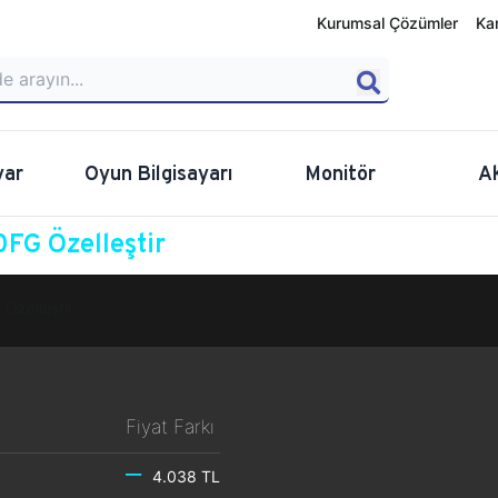
Kurumsal Çözümler
Ka
yar
Oyun Bilgisayarı
Monitör
A
FG Özelleştir
Özelleştir
Fiyat Farkı
4.038 TL