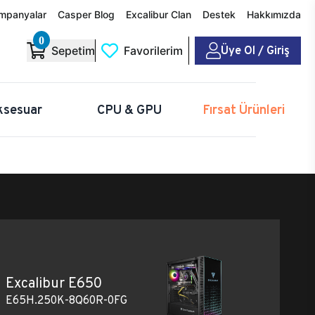
mpanyalar
Casper Blog
Excalibur Clan
Destek
Hakkımızda
0
Üye Ol / Giriş
Sepetim
Favorilerim
ksesuar
CPU & GPU
Fırsat Ürünleri
Excalibur E650
E65H.250K-8Q60R-0FG