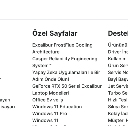
2 aya varan
Seçili ürünlerde Aynı Gün Teslim!
1 Saatte servis,
.
seçenekleri Ca
Özel Sayfalar
Deste
Excalibur FrostFlux Cooling
Ürününüz
Architecture
Driver İn
Casper Reliability Engineering
Kullanım 
System™
Ürün Serv
Yapay Zeka Uygulamaları İle Bir
Servis No
r
Adım Önde Olun!
Bayi Baş
GeForce RTX 50 Serisi Excalibur
Jet Servi
Laptop Modelleri
Turbo Se
ayarı
Office Ev ve İş
Hızlı Tes
isayarı
Windows 11 Education
Sıkça Sor
Windows 11 Pro
Kolay İad
Windows 11
Müşteri H
Microsoft Copilot
Yedek Pa