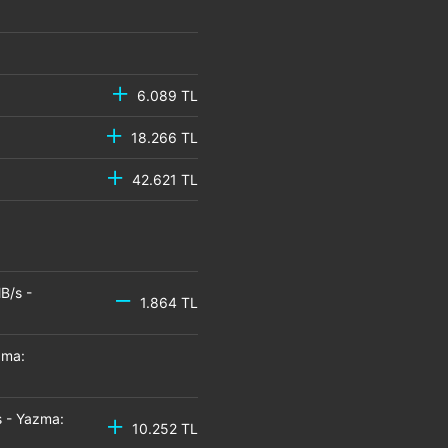
6.089 TL
18.266 TL
42.621 TL
B/s -
1.864 TL
zma:
 - Yazma:
10.252 TL