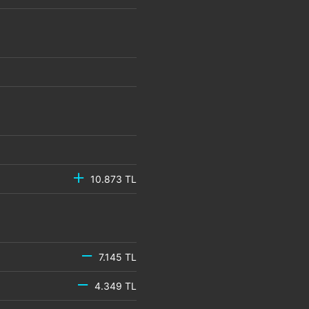
10.873 TL
7.145 TL
4.349 TL