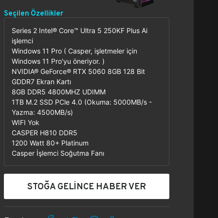
Seçilen Özellikler
Series 2 Intel® Core™ Ultra 5 250KF Plus Ai
işlemci
Windows 11 Pro ( Casper, işletmeler için
Windows 11 Pro'yu öneriyor. )
NVIDIA® GeForce® RTX 5060 8GB 128 Bit
GDDR7 Ekran Kartı
8GB DDR5 4800MHZ UDIMM
1TB M.2 SSD PCle 4.0 (Okuma: 5000MB/s -
Yazma: 4500MB/s)
WIFI Yok
CASPER H810 DDR5
1200 Watt 80+ Platinum
Casper İşlemci Soğutma Fanı
STOĞA GELİNCE HABER VER