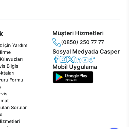
 Jet servis ve Turbo servis
Ürünlerinizle ilgili Casper Canlı Destek
sper'da!
hizmeti her daim sizinle.
k
Müşteri Hizmetleri
(0850) 250 77 77
 İçin Yardım
Sosyal Medyada Casper
dirme
Casper Facebook
Casper Instagram
Casper Twitter
Casper LinkedIn
Casper YouTube
Casper TikTok
Kılavuzları
is Bilgisi
Mobil Uygulama
ktaları
vuru Formu
s
rvis
limat
ulan Sorular
e
izmetleri
rçalar