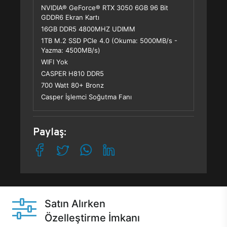
NVIDIA® GeForce® RTX 3050 6GB 96 Bit
GDDR6 Ekran Kartı
16GB DDR5 4800MHZ UDIMM
1TB M.2 SSD PCle 4.0 (Okuma: 5000MB/s -
Yazma: 4500MB/s)
WIFI Yok
CASPER H810 DDR5
700 Watt 80+ Bronz
Casper İşlemci Soğutma Fanı
Paylaş:
Satın Alırken
Özelleştirme İmkanı