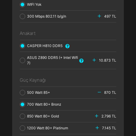
WIFI Yok
300 Mbps 802.11 b/g/n
497 TL
Anakart
CASPER H810 DDR5
ASUS Z890 DDR5 (+ Intel Wifi
10.873 TL
7)
Güç Kaynağı
500 Watt 85+
870 TL
700 Watt 80+ Bronz
850 Watt 80+ Gold
2.796 TL
1200 Watt 80+ Platinum
7.145 TL