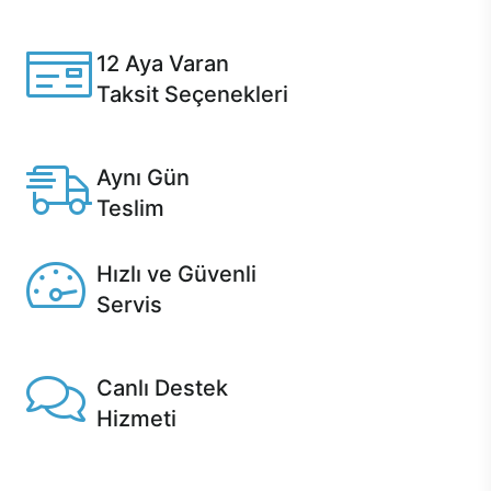
Casper ürünlerini satın alırken ihtiyacınıza göre
özelleştirebilirsiniz.
12 Aya Varan
Taksit Seçenekleri
Anlaşmalı kredi kartlarına 12 aya varan taksit seçenekleri
Casper'da.
Aynı Gün
Teslim
Seçili ürünlerde Aynı Gün Teslim!
Hızlı ve Güvenli
Servis
1 Saatte servis, Jet servis ve Turbo servis seçenekleri
Casper'da!
Canlı Destek
Hizmeti
Ürünlerinizle ilgili Casper Canlı Destek hizmeti her daim
sizinle.