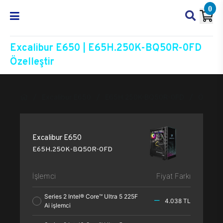
0
Excalibur E650 | E65H.250K-BQ50R-0FD
Özelleştir
Excalibur E650
E65H.250K-BQ50R-0FD
Özelleşt
Excalibur E650
E65H.250K-BQ50R-0FD
İşlemci
Fiyat Farkı
Series 2 Intel® Core™ Ultra 5 225F
4.038 TL
Ai işlemci