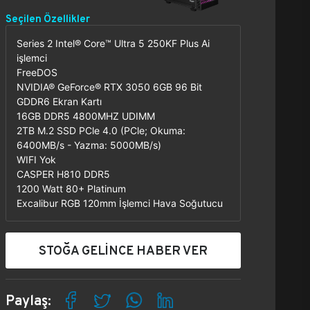
Seçilen Özellikler
Series 2 Intel® Core™ Ultra 5 250KF Plus Ai
işlemci
FreeDOS
NVIDIA® GeForce® RTX 3050 6GB 96 Bit
GDDR6 Ekran Kartı
16GB DDR5 4800MHZ UDIMM
2TB M.2 SSD PCle 4.0 (PCle; Okuma:
6400MB/s - Yazma: 5000MB/s)
WIFI Yok
CASPER H810 DDR5
1200 Watt 80+ Platinum
Excalibur RGB 120mm İşlemci Hava Soğutucu
STOĞA GELİNCE HABER VER
Paylaş: