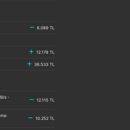
6.089 TL
12.178 TL
36.533 TL
B/s -
12.115 TL
zma:
10.252 TL