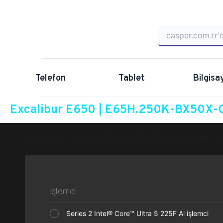
Telefon
Tablet
Bilgisa
Excalibur E650 | E65H.250K-BX50X-0
Anasayfa
Excalibur E650
E65H.250K-BX50X-0HG
İşlemci
Series 2 Intel® Core™ Ultra 5 225F Ai işlemci