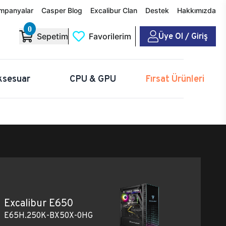
mpanyalar
Casper Blog
Excalibur Clan
Destek
Hakkımızda
0
Üye Ol / Giriş
Sepetim
Favorilerim
ksesuar
CPU & GPU
Fırsat Ürünleri
Excalibur E650
E65H.250K-BX50X-0HG