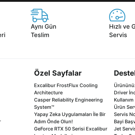
Aynı Gün
Hızlı ve 
ri
Teslim
Servis
2 aya varan
Seçili ürünlerde Aynı Gün Teslim!
1 Saatte servis,
.
seçenekleri Ca
Özel Sayfalar
Deste
Excalibur FrostFlux Cooling
Ürününüz
Architecture
Driver İn
Casper Reliability Engineering
Kullanım 
System™
Ürün Serv
Yapay Zeka Uygulamaları İle Bir
Servis No
r
Adım Önde Olun!
Bayi Baş
GeForce RTX 50 Serisi Excalibur
Jet Servi