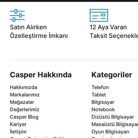
Satın Alırken
12 Aya Varan
Özelleştirme İmkanı
Taksit Seçenekle
Casper ürünlerini satın alırken ihtiyacınıza
Anlaşmalı kredi kartlarına 1
göre özelleştirebilirsiniz.
taksit seçenekleri Casper'da
Casper Hakkında
Kategoriler
Hakkımızda
Telefon
Markalarımız
Tablet
Mağazalar
Bilgisayar
Değerlerimiz
Notebook
Casper Blog
Dizüstü Bilgisayar
Kariyer
Masaüstü Bilgisaya
İletişim
Oyun Bilgisayarı