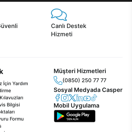
Güvenli
Canlı Destek
Hizmeti
 Jet servis ve Turbo servis
Ürünlerinizle ilgili Casper Canlı Destek
sper'da!
hizmeti her daim sizinle.
k
Müşteri Hizmetleri
(0850) 250 77 77
 İçin Yardım
Sosyal Medyada Casper
dirme
Casper Facebook
Casper Instagram
Casper Twitter
Casper LinkedIn
Casper YouTube
Casper TikTok
Kılavuzları
is Bilgisi
Mobil Uygulama
ktaları
vuru Formu
s