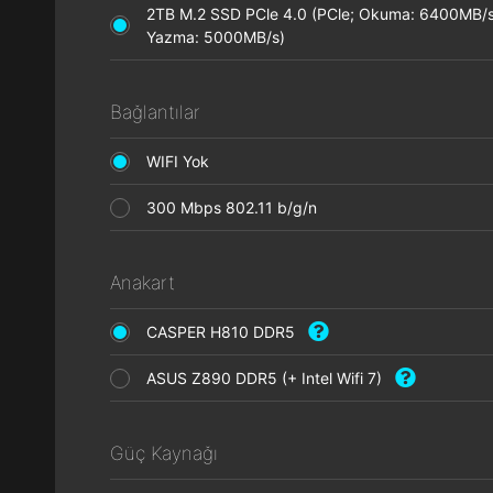
2TB M.2 SSD PCle 4.0 (PCle; Okuma: 6400MB/s
Yazma: 5000MB/s)
Bağlantılar
WIFI Yok
300 Mbps 802.11 b/g/n
Anakart
CASPER H810 DDR5
ASUS Z890 DDR5 (+ Intel Wifi 7)
Güç Kaynağı