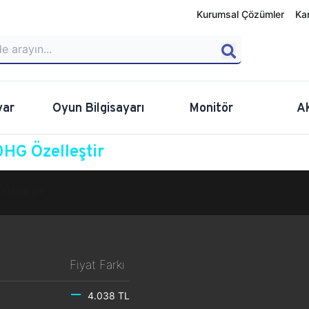
Kurumsal Çözümler
Ka
yar
Oyun Bilgisayarı
Monitör
A
HG Özelleştir
Özelleştir
Fiyat Farkı
4.038 TL