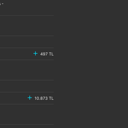
 -
497 TL
10.873 TL