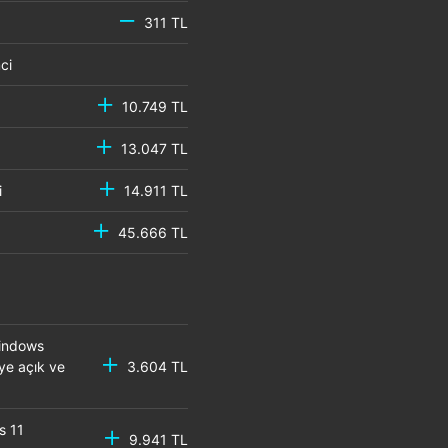
311 TL
emci
10.749 TL
13.047 TL
mci
14.911 TL
45.666 TL
Windows
eye açık ve
3.604 TL
s 11
9.941 TL