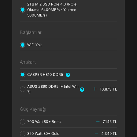
2TB M.2 SSD PCle 4.0 (PCle;
Okuma: 6400MB/s - Yazma:
5000MB/s)
Bağlantılar
WIFI Yok
Anakart
CASPER H810 DDR5
ASUS Z890 DDR5 (+ Intel Wifi
10.873 TL
7)
Güç Kaynağı
700 Watt 80+ Bronz
7.145 TL
850 Watt 80+ Gold
4.349 TL