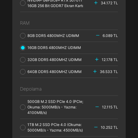
NVIDIA® GeForce® RTX 5070TI
34.172 TL
16GB 256 Bit GDDR7 Ekran Kartı
RAM
8GB DDR5 4800MHZ UDIMM
6.089 TL
16GB DDR5 4800MHZ UDIMM
32GB DDR5 4800MHZ UDIMM
12.178 TL
64GB DDR5 4800MHZ UDIMM
36.533 TL
Depolama
500GB M.2 SSD PCle 4.0 (PCle;
Okuma: 5000MB/s - Yazma:
12.115 TL
4100MB/s)
1TB M.2 SSD PCle 4.0 (Okuma:
10.252 TL
5000MB/s - Yazma: 4500MB/s)