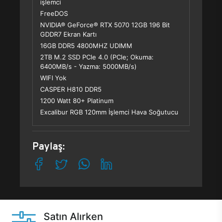
işlemci
FreeDOS
NVIDIA® GeForce® RTX 5070 12GB 196 Bit
GDDR7 Ekran Kartı
16GB DDR5 4800MHZ UDIMM
2TB M.2 SSD PCle 4.0 (PCle; Okuma:
6400MB/s - Yazma: 5000MB/s)
WIFI Yok
CASPER H810 DDR5
1200 Watt 80+ Platinum
Excalibur RGB 120mm İşlemci Hava Soğutucu
Paylaş:
Satın Alırken