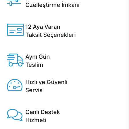
Özelleştirme İmkanı
Casper ürünlerini satın alırken ihtiyacınıza göre
özelleştirebilirsiniz.
12 Aya Varan
Taksit Seçenekleri
Anlaşmalı kredi kartlarına 12 aya varan taksit seçenekleri
Casper'da.
Aynı Gün
Teslim
Seçili ürünlerde Aynı Gün Teslim!
Hızlı ve Güvenli
Servis
1 Saatte servis, Jet servis ve Turbo servis seçenekleri
Casper'da!
Canlı Destek
Hizmeti
Ürünlerinizle ilgili Casper Canlı Destek hizmeti her daim