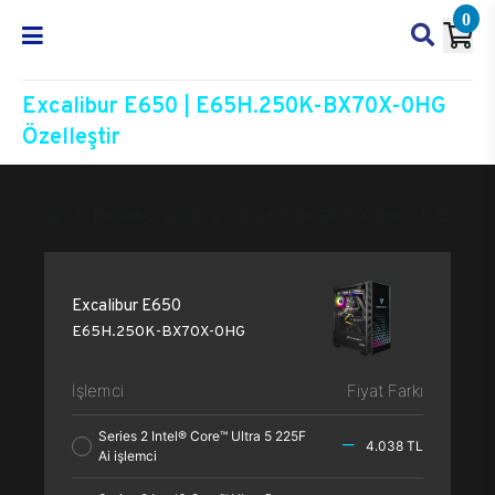
0
Excalibur E650 | E65H.250K-BX70X-0HG
Özelleştir
Excalibur E650
E65H.250K-BX70X-0HG
Özelleşt
Excalibur E650
E65H.250K-BX70X-0HG
İşlemci
Fiyat Farkı
Series 2 Intel® Core™ Ultra 5 225F
4.038 TL
Ai işlemci