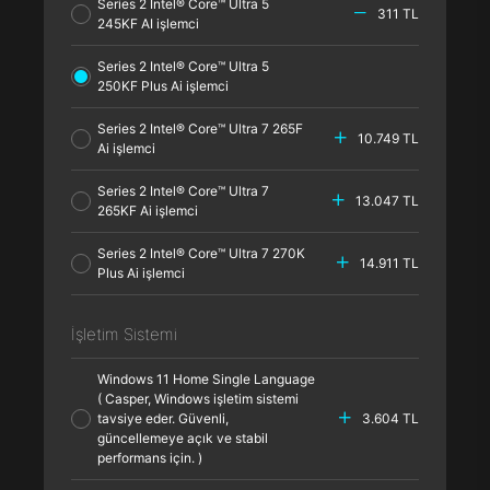
Series 2 Intel® Core™ Ultra 5
311 TL
245KF AI işlemci
Series 2 Intel® Core™ Ultra 5
250KF Plus Ai işlemci
Series 2 Intel® Core™ Ultra 7 265F
10.749 TL
Ai işlemci
Series 2 Intel® Core™ Ultra 7
13.047 TL
265KF Ai işlemci
Series 2 Intel® Core™ Ultra 7 270K
14.911 TL
Plus Ai işlemci
İşletim Sistemi
Windows 11 Home Single Language
( Casper, Windows işletim sistemi
tavsiye eder. Güvenli,
3.604 TL
güncellemeye açık ve stabil
performans için. )