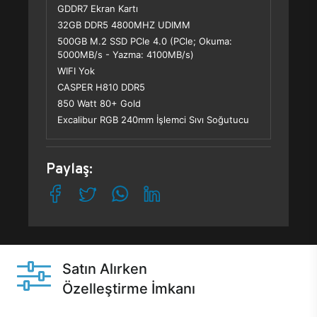
GDDR7 Ekran Kartı
32GB DDR5 4800MHZ UDIMM
500GB M.2 SSD PCle 4.0 (PCle; Okuma:
5000MB/s - Yazma: 4100MB/s)
WIFI Yok
CASPER H810 DDR5
850 Watt 80+ Gold
Excalibur RGB 240mm İşlemci Sıvı Soğutucu
Paylaş:
Satın Alırken
Özelleştirme İmkanı
Casper ürünlerini satın alırken ihtiyacınıza göre
özelleştirebilirsiniz.