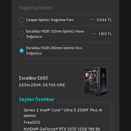
Soğutma Sistemi
Casper İşlemci Soğutma Fanı
3.044 TL
Excalibur RGB 120mm İşlemci Hava
1.615 TL
Soğutucu
Excalibur RGB 240mm İşlemci Sıvı
Soğutucu
Excalibur E650
E65H.250K-DE70X-0RE
Seçilen Özellikler
Series 2 Intel® Core™ Ultra 5 250KF Plus Ai
işlemci
FreeDOS
NVIDIA® GeForce® RTX 5070 12GB 196 Bit