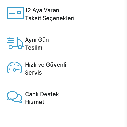
12 Aya Varan
Taksit Seçenekleri
Anlaşmalı kredi kartlarına 12 aya varan taksit seçenekleri
Casper'da.
Aynı Gün
Teslim
Seçili ürünlerde Aynı Gün Teslim!
Hızlı ve Güvenli
Servis
1 Saatte servis, Jet servis ve Turbo servis seçenekleri
Casper'da!
Canlı Destek
Hizmeti
Ürünlerinizle ilgili Casper Canlı Destek hizmeti her daim
sizinle.