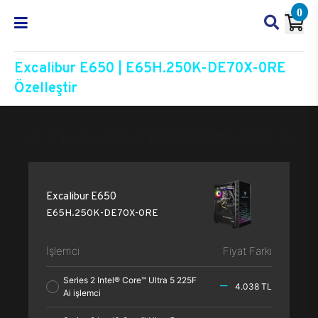
0
Excalibur E650 | E65H.250K-DE70X-0RE
Özelleştir
Excalibur E650
E65H.250K-DE70X-0RE
Özelleşti
Excalibur E650
E65H.250K-DE70X-0RE
İşlemci
Fiyat Farkı
Series 2 Intel® Core™ Ultra 5 225F
4.038 TL
Ai işlemci