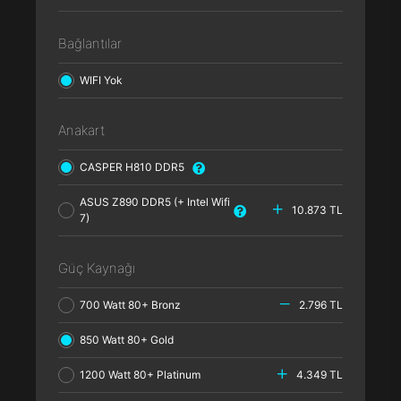
Bağlantılar
WIFI Yok
Anakart
CASPER H810 DDR5
ASUS Z890 DDR5 (+ Intel Wifi
10.873 TL
7)
Güç Kaynağı
700 Watt 80+ Bronz
2.796 TL
850 Watt 80+ Gold
1200 Watt 80+ Platinum
4.349 TL