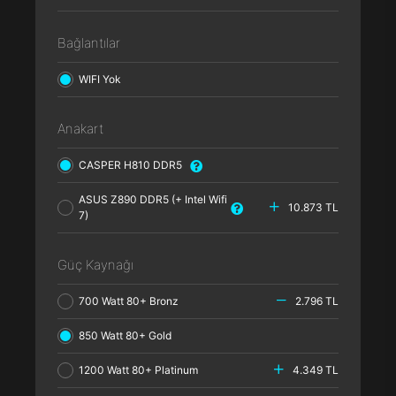
Bağlantılar
WIFI Yok
Anakart
CASPER H810 DDR5
ASUS Z890 DDR5 (+ Intel Wifi
10.873 TL
7)
Güç Kaynağı
700 Watt 80+ Bronz
2.796 TL
850 Watt 80+ Gold
1200 Watt 80+ Platinum
4.349 TL