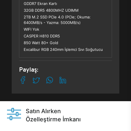
GDDR7 Ekran Kartı
32GB DDR5 4800MHZ UDIMM
2TB M.2 SSD PCle 4.0 (PCle; Okuma:
6400MB/s - Yazma: 5000MB/s)
WIFI Yok
CASPER H810 DDR5
850 Watt 80+ Gold
Excalibur RGB 240mm İşlemci Sıvı Soğutucu
Paylaş:
Satın Alırken
Özelleştirme İmkanı
Casper ürünlerini satın alırken ihtiyacınıza göre
özelleştirebilirsiniz.