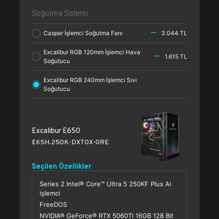
Soğutma Sistemi
Casper İşlemci Soğutma Fanı
3.044 TL
Excalibur RGB 120mm İşlemci Hava
1.615 TL
Soğutucu
Excalibur RGB 240mm İşlemci Sıvı
Soğutucu
Excalibur E650
E65H.250K-DXT0X-0RE
Seçilen Özellikler
Series 2 Intel® Core™ Ultra 5 250KF Plus Ai
işlemci
FreeDOS
NVIDIA® GeForce® RTX 5060TI 16GB 128 Bit