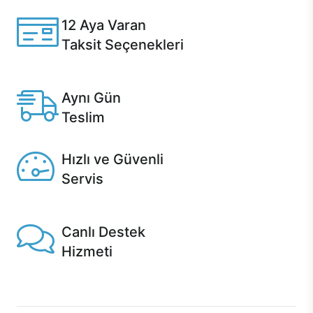
12 Aya Varan
Taksit Seçenekleri
Anlaşmalı kredi kartlarına 12 aya varan taksit seçenekleri
Casper'da.
Aynı Gün
Teslim
Seçili ürünlerde Aynı Gün Teslim!
Hızlı ve Güvenli
Servis
1 Saatte servis, Jet servis ve Turbo servis seçenekleri
Casper'da!
Canlı Destek
Hizmeti
Ürünlerinizle ilgili Casper Canlı Destek hizmeti her daim
sizinle.