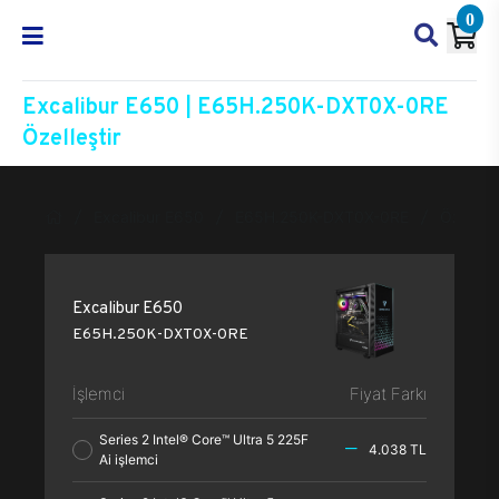
0
Excalibur E650 | E65H.250K-DXT0X-0RE
Özelleştir
Excalibur E650
E65H.250K-DXT0X-0RE
Özelleşt
Excalibur E650
E65H.250K-DXT0X-0RE
İşlemci
Fiyat Farkı
Series 2 Intel® Core™ Ultra 5 225F
4.038 TL
Ai işlemci