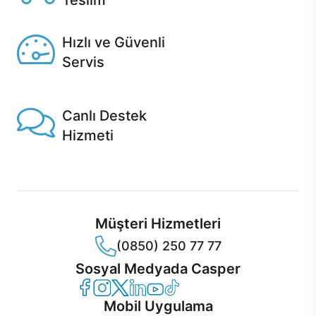
Teslim
Seçili ürünlerde Aynı Gün Teslim!
Hızlı ve Güvenli
Servis
1 Saatte servis, Jet servis ve Turbo servis seçenekleri
Casper'da!
Canlı Destek
Hizmeti
Ürünlerinizle ilgili Casper Canlı Destek hizmeti her daim
sizinle.
Müşteri Hizmetleri
(0850) 250 77 77
Sosyal Medyada Casper
Casper Facebook
Casper Instagram
Casper Twitter
Casper LinkedIn
Casper YouTube
Casper TikTok
Mobil Uygulama