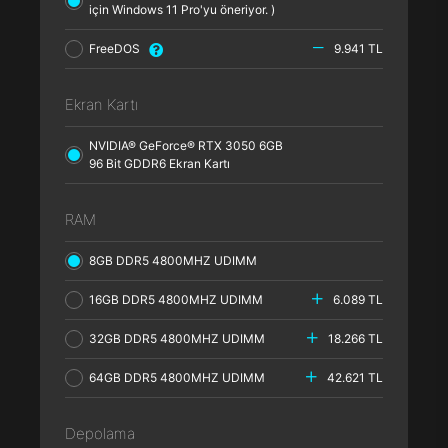
için Windows 11 Pro'yu öneriyor. )
FreeDOS
9.941 TL
Ekran Kartı
NVIDIA® GeForce® RTX 3050 6GB
96 Bit GDDR6 Ekran Kartı
RAM
8GB DDR5 4800MHZ UDIMM
16GB DDR5 4800MHZ UDIMM
6.089 TL
32GB DDR5 4800MHZ UDIMM
18.266 TL
64GB DDR5 4800MHZ UDIMM
42.621 TL
Depolama