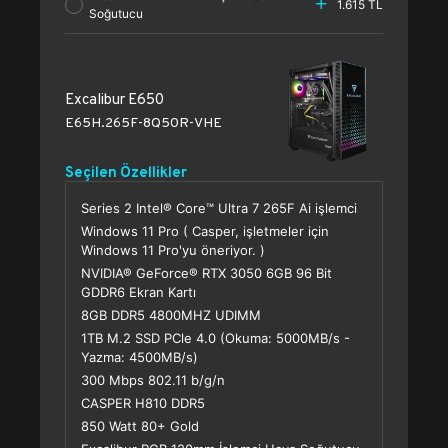
1.615 TL
Soğutucu
Excalibur E650
E65H.265F-8Q50R-VHE
Seçilen Özellikler
Series 2 Intel® Core™ Ultra 7 265F Ai işlemci
Windows 11 Pro ( Casper, işletmeler için
Windows 11 Pro'yu öneriyor. )
NVIDIA® GeForce® RTX 3050 6GB 96 Bit
GDDR6 Ekran Kartı
8GB DDR5 4800MHZ UDIMM
1TB M.2 SSD PCle 4.0 (Okuma: 5000MB/s -
Yazma: 4500MB/s)
300 Mbps 802.11 b/g/n
CASPER H810 DDR5
850 Watt 80+ Gold