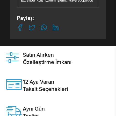
Excalibur RGB 120mm İşlemci Hava Soğutucu
Paylaş:
Satın Alırken
Özelleştirme İmkanı
Casper ürünlerini satın alırken ihtiyacınıza göre
özelleştirebilirsiniz.
12 Aya Varan
Taksit Seçenekleri
Anlaşmalı kredi kartlarına 12 aya varan taksit seçenekleri
Casper'da.
Aynı Gün