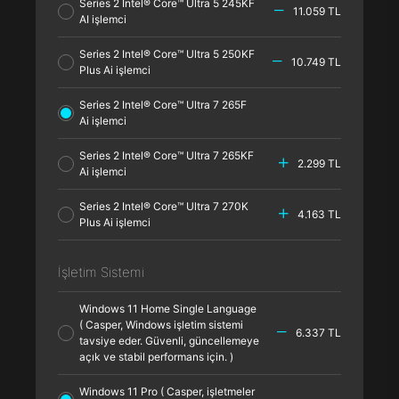
Series 2 Intel® Core™ Ultra 5 245KF
11.059 TL
AI işlemci
Series 2 Intel® Core™ Ultra 5 250KF
10.749 TL
Plus Ai işlemci
Series 2 Intel® Core™ Ultra 7 265F
Ai işlemci
Series 2 Intel® Core™ Ultra 7 265KF
2.299 TL
Ai işlemci
Series 2 Intel® Core™ Ultra 7 270K
4.163 TL
Plus Ai işlemci
İşletim Sistemi
Windows 11 Home Single Language
( Casper, Windows işletim sistemi
6.337 TL
tavsiye eder. Güvenli, güncellemeye
açık ve stabil performans için. )
Windows 11 Pro ( Casper, işletmeler