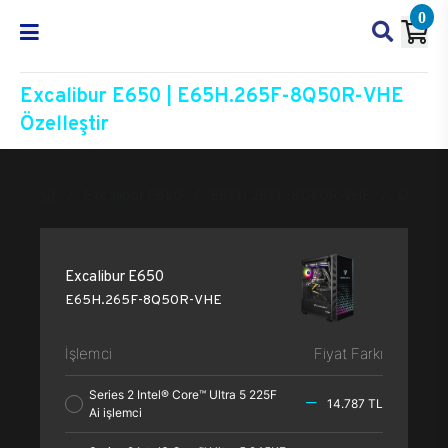
0
Excalibur E650 | E65H.265F-8Q50R-VHE
Özelleştir
Excalibur E650
E65H.265F-8Q50R-VHE
Özelleşt
Excalibur E650
E65H.265F-8Q50R-VHE
İşlemci
Fiyat Farkı
Series 2 Intel® Core™ Ultra 5 225F
14.787 TL
Ai işlemci