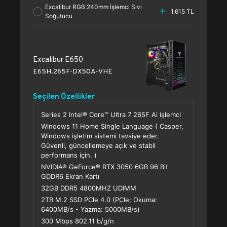
Excalibur RGB 240mm İşlemci Sıvı
1.615 TL
Soğutucu
Excalibur E650
E65H.265F-DX50A-VHE
Seçilen Özellikler
Series 2 Intel® Core™ Ultra 7 265F Ai işlemci
Windows 11 Home Single Language ( Casper,
Windows işletim sistemi tavsiye eder.
Güvenli, güncellemeye açık ve stabil
performans için. )
NVIDIA® GeForce® RTX 3050 6GB 96 Bit
GDDR6 Ekran Kartı
32GB DDR5 4800MHZ UDIMM
2TB M.2 SSD PCle 4.0 (PCle; Okuma:
6400MB/s - Yazma: 5000MB/s)
300 Mbps 802.11 b/g/n