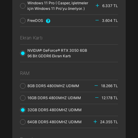
Windows 11 Pro ( Casper, işletmeler
6.337 TL
için Windows 11 Pro'yu öneriyor. )
FreeDOS
3.604 TL
Ekran Kartı
NVIDIA® GeForce® RTX 3050 6GB
96 Bit GDDR6 Ekran Kartı
RAM
8GB DDR5 4800MHZ UDIMM
18.266 TL
16GB DDR5 4800MHZ UDIMM
12.178 TL
32GB DDR5 4800MHZ UDIMM
64GB DDR5 4800MHZ UDIMM
24.355 TL