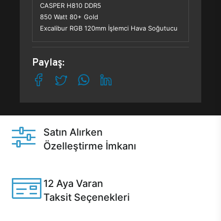
CASPER H810 DDR5
850 Watt 80+ Gold
Excalibur RGB 120mm İşlemci Hava Soğutucu
Paylaş:
Satın Alırken
Özelleştirme İmkanı
Casper ürünlerini satın alırken ihtiyacınıza göre
özelleştirebilirsiniz.
12 Aya Varan
Taksit Seçenekleri
Anlaşmalı kredi kartlarına 12 aya varan taksit seçenekleri
Casper'da.