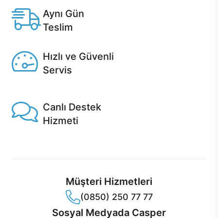
Aynı Gün
Teslim
Seçili ürünlerde Aynı Gün Teslim!
Hızlı ve Güvenli
Servis
1 Saatte servis, Jet servis ve Turbo servis seçenekleri
Casper'da!
Canlı Destek
Hizmeti
Ürünlerinizle ilgili Casper Canlı Destek hizmeti her daim
sizinle.
Müşteri Hizmetleri
(0850) 250 77 77
Sosyal Medyada Casper