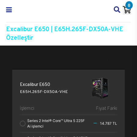
0
Excalibur E650 | E65H.265F-DX50A-VHE
Özelleştir
Excalibur E650
E65H.265F-DX50A-VHE
Özelleşt
Excalibur E650
E65H.265F-DX50A-VHE
İşlemci
Fiyat Farkı
Series 2 Intel® Core™ Ultra 5 225F
14.787 TL
Ai işlemci