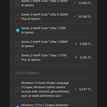
Series 2 Intel® Core™ Ultra 5 245KF
11.059 TL
AI işlemci
Series 2 Intel® Core™ Ultra 5 250KF
10.749 TL
Plus Ai işlemci
Series 2 Intel® Core™ Ultra 7 265F
Ai işlemci
Series 2 Intel® Core™ Ultra 7 265KF
2.299 TL
Ai işlemci
Series 2 Intel® Core™ Ultra 7 270K
4.163 TL
Plus Ai işlemci
İşletim Sistemi
Windows 11 Home Single Language
( Casper, Windows işletim sistemi
6.337 TL
tavsiye eder. Güvenli, güncellemeye
açık ve stabil performans için. )
Windows 11 Pro ( Casper, işletmeler