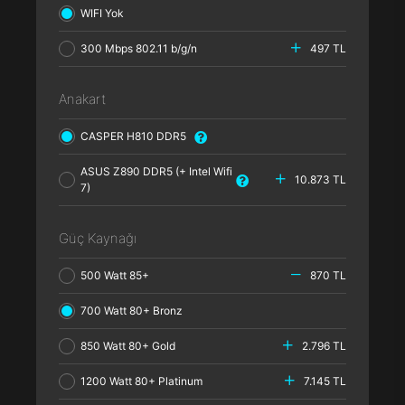
WIFI Yok
300 Mbps 802.11 b/g/n
497 TL
Anakart
CASPER H810 DDR5
ASUS Z890 DDR5 (+ Intel Wifi
10.873 TL
7)
Güç Kaynağı
500 Watt 85+
870 TL
700 Watt 80+ Bronz
850 Watt 80+ Gold
2.796 TL
1200 Watt 80+ Platinum
7.145 TL