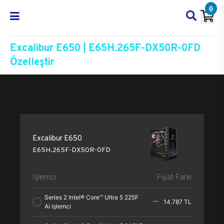
0
Excalibur E650 | E65H.265F-DX50R-0FD
Özelleştir
Excalibur E650
E65H.265F-DX50R-0FD
Özelleşt
Excalibur E650
E65H.265F-DX50R-0FD
İşlemci
Fiyat Farkı
Series 2 Intel® Core™ Ultra 5 225F
14.787 TL
Ai işlemci