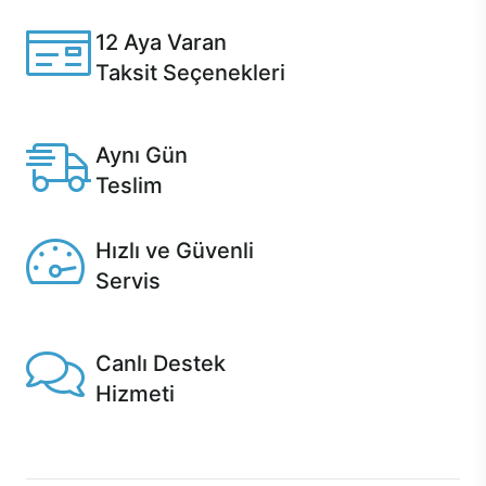
özelleştirebilirsiniz.
12 Aya Varan
Taksit Seçenekleri
Anlaşmalı kredi kartlarına 12 aya varan taksit seçenekleri
Casper'da.
Aynı Gün
Teslim
Seçili ürünlerde Aynı Gün Teslim!
Hızlı ve Güvenli
Servis
1 Saatte servis, Jet servis ve Turbo servis seçenekleri
Casper'da!
Canlı Destek
Hizmeti
Ürünlerinizle ilgili Casper Canlı Destek hizmeti her daim
sizinle.