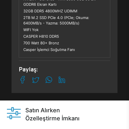
GDDR6 Ekran Kartı
32GB DDR5 4800MHZ UDIMM
2TB M.2 SSD PCle 4.0 (PCle; Okuma:
6400MB/s - Yazma: 5000MB/s)
WIFI Yok
CASPER H810 DDR5
700 Watt 80+ Bronz
Casper İşlemci Soğutma Fanı
Paylaş:
Satın Alırken
Özelleştirme İmkanı
Casper ürünlerini satın alırken ihtiyacınıza göre