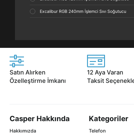
Excalibur RGB 240mm İşlemci Sıvı Soğutucu
Satın Alırken
12 Aya Varan
Özelleştirme İmkanı
Taksit Seçenekle
Casper ürünlerini satın alırken ihtiyacınıza
Anlaşmalı kredi kartlarına 1
göre özelleştirebilirsiniz.
taksit seçenekleri Casper'da
Casper Hakkında
Kategoriler
Hakkımızda
Telefon