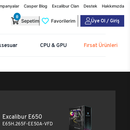
mpanyalar
Casper Blog
Excalibur Clan
Destek
Hakkımızda
0
Üye Ol / Giriş
Sepetim
Favorilerim
ksesuar
CPU & GPU
Fırsat Ürünleri
Excalibur E650
E65H.265F-EE50A-VFD