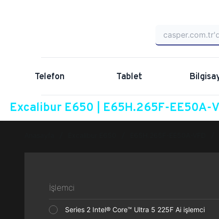
Telefon
Tablet
Bilgisa
Excalibur E650 | E65H.265F-EE50A-VF
Anasayfa
Excalibur E650
E65H.265F-EE50A-VFD
İşlemci
Series 2 Intel® Core™ Ultra 5 225F Ai işlemci