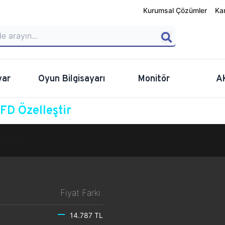
Kurumsal Çözümler
Ka
yar
Oyun Bilgisayarı
Monitör
A
D Özelleştir
Özelleştir
Fiyat Farkı
14.787 TL