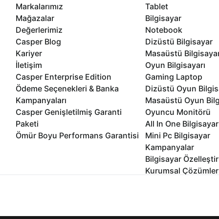
Markalarımız
Tablet
Mağazalar
Bilgisayar
Değerlerimiz
Notebook
Casper Blog
Dizüstü Bilgisayar
Kariyer
Masaüstü Bilgisaya
İletişim
Oyun Bilgisayarı
Casper Enterprise Edition
Gaming Laptop
Ödeme Seçenekleri & Banka
Dizüstü Oyun Bilgis
Kampanyaları
Masaüstü Oyun Bilg
Casper Genişletilmiş Garanti
Oyuncu Monitörü
Paketi
All In One Bilgisayar
Ömür Boyu Performans Garantisi
Mini Pc Bilgisayar
Kampanyalar
Bilgisayar Özelleşti
Kurumsal Çözümler
İnternet sitemizden en verimli şekilde faydalanabilmeniz ve kulla
edebilir, ayarlarınızdan çerezleri silebilir veya engelleyebilirsini
© 2021 - 2026 Casper Bilgisayar Sistemleri A.Ş. Tüm Hakları Sak