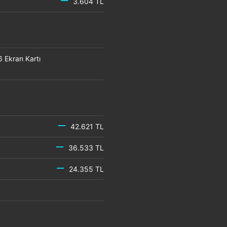
3.604 TL
Ekran Kartı
42.621 TL
36.533 TL
24.355 TL