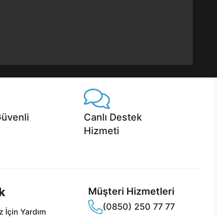
Güvenli
Canlı Destek
Hizmeti
 Jet servis ve Turbo servis
Ürünlerinizle ilgili Casper Canlı Destek
sper'da!
hizmeti her daim sizinle.
k
Müşteri Hizmetleri
(0850) 250 77 77
 İçin Yardım