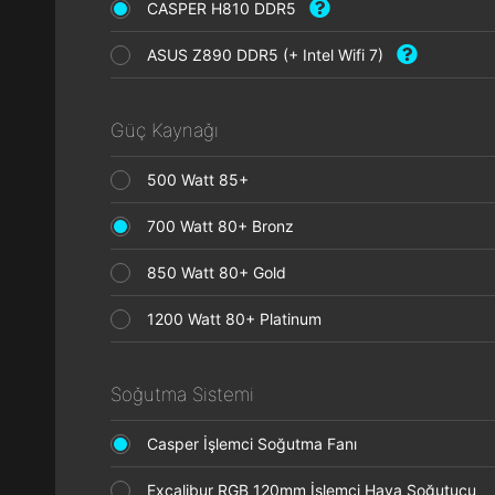
CASPER H810 DDR5
ASUS Z890 DDR5 (+ Intel Wifi 7)
Güç Kaynağı
500 Watt 85+
700 Watt 80+ Bronz
850 Watt 80+ Gold
1200 Watt 80+ Platinum
Soğutma Sistemi
Casper İşlemci Soğutma Fanı
Excalibur RGB 120mm İşlemci Hava Soğutucu