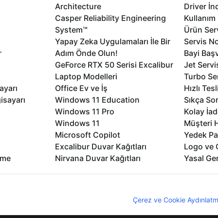
Architecture
Driver İn
Casper Reliability Engineering
Kullanım 
System™
Ürün Serv
Yapay Zeka Uygulamaları İle Bir
Servis No
r
Adım Önde Olun!
Bayi Baş
GeForce RTX 50 Serisi Excalibur
Jet Servi
Laptop Modelleri
Turbo Se
ayarı
Office Ev ve İş
Hızlı Tes
isayarı
Windows 11 Education
Sıkça Sor
Windows 11 Pro
Kolay İad
Windows 11
Müşteri H
Microsoft Copilot
Yedek Pa
Excalibur Duvar Kağıtları
Logo ve 
rme
Nirvana Duvar Kağıtları
Yasal Ger
nıcı deneyimini geliştirebilmek için internet sitemizde çerezler kullan
z. Çerezler hakkında detaylı bilgi almak için
Çerez ve Cookie Aydınlatm
lıdır
KVKK
Çerez Politikası
Bilgi Güvenliği
Bi