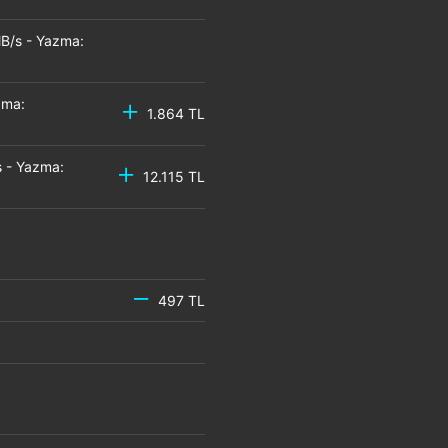
B/s - Yazma:
zma:
1.864 TL
 - Yazma:
12.115 TL
497 TL