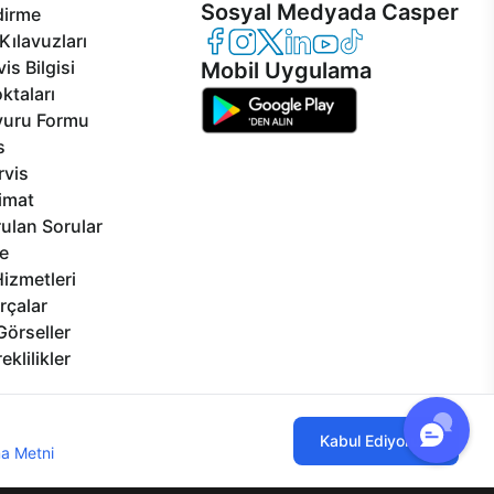
Sosyal Medyada Casper
dirme
Casper Facebook
Casper Instagram
Casper Twitter
Casper LinkedIn
Casper YouTube
Casper TikTok
Kılavuzları
is Bilgisi
Mobil Uygulama
ktaları
vuru Formu
s
rvis
limat
ulan Sorular
e
izmetleri
rçalar
Görseller
eklilikler
ılmaktadır. Çerez kullanımını kabul
Kabul Ediyorum
a Metni
'ni incelemenizi rica ederiz.
lgi Toplumu Hizmetleri
Mesafeli Satış Sözleşmesi
Aydınlatma Metni