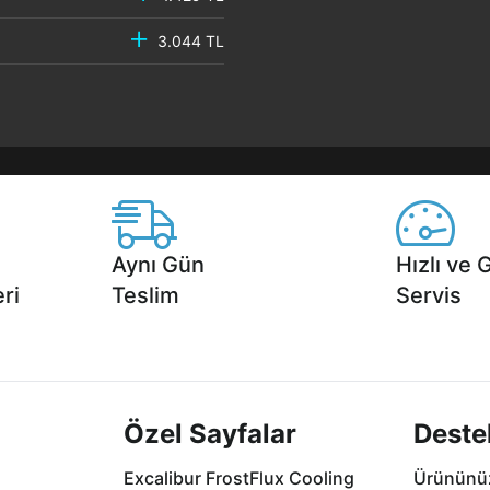
3.044 TL
Aynı Gün
Hızlı ve 
ri
Teslim
Servis
2 aya varan
Seçili ürünlerde Aynı Gün Teslim!
1 Saatte servis,
.
seçenekleri Ca
Özel Sayfalar
Deste
Excalibur FrostFlux Cooling
Ürününüz