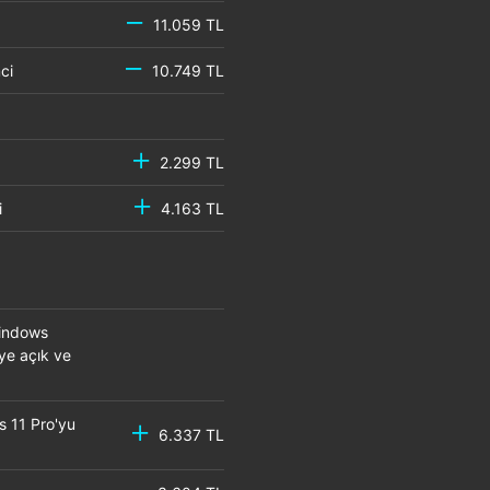
11.059 TL
emci
10.749 TL
2.299 TL
mci
4.163 TL
Windows
eye açık ve
s 11 Pro'yu
6.337 TL