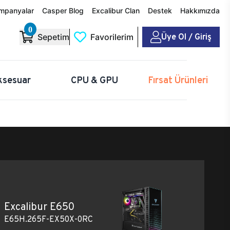
mpanyalar
Casper Blog
Excalibur Clan
Destek
Hakkımızda
0
Üye Ol / Giriş
Sepetim
Favorilerim
ksesuar
CPU & GPU
Fırsat Ürünleri
Excalibur E650
E65H.265F-EX50X-0RC