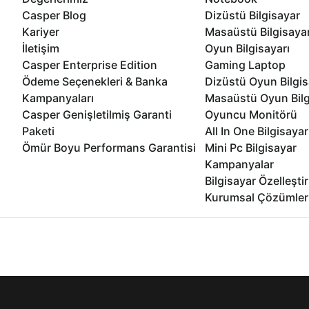
Casper Blog
Dizüstü Bilgisayar
Kariyer
Masaüstü Bilgisaya
İletişim
Oyun Bilgisayarı
Casper Enterprise Edition
Gaming Laptop
Ödeme Seçenekleri & Banka
Dizüstü Oyun Bilgis
Kampanyaları
Masaüstü Oyun Bilg
Casper Genişletilmiş Garanti
Oyuncu Monitörü
Paketi
All In One Bilgisayar
Ömür Boyu Performans Garantisi
Mini Pc Bilgisayar
Kampanyalar
Bilgisayar Özelleşti
Kurumsal Çözümler
İnternet sitemizden en verimli şekilde faydalanabilmeniz ve kulla
edebilir, ayarlarınızdan çerezleri silebilir veya engelleyebilirsini
© 2021 - 2026 Casper Bilgisayar Sistemleri A.Ş. Tüm Hakları Sak