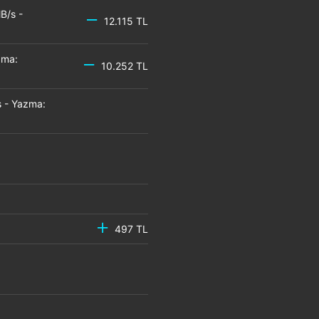
B/s -
12.115 TL
zma:
10.252 TL
 - Yazma:
497 TL