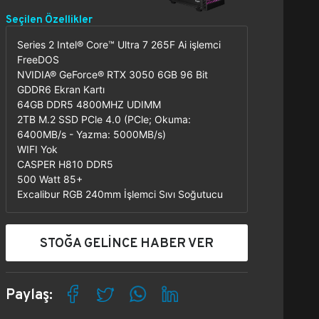
Seçilen Özellikler
Series 2 Intel® Core™ Ultra 7 265F Ai işlemci
FreeDOS
NVIDIA® GeForce® RTX 3050 6GB 96 Bit
GDDR6 Ekran Kartı
64GB DDR5 4800MHZ UDIMM
2TB M.2 SSD PCle 4.0 (PCle; Okuma:
6400MB/s - Yazma: 5000MB/s)
WIFI Yok
CASPER H810 DDR5
500 Watt 85+
Excalibur RGB 240mm İşlemci Sıvı Soğutucu
STOĞA GELİNCE HABER VER
Paylaş: