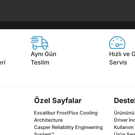
Aynı Gün
Hızlı ve 
ri
Teslim
Servis
2 aya varan
Seçili ürünlerde Aynı Gün Teslim!
1 Saatte servis,
.
seçenekleri Ca
Özel Sayfalar
Deste
Excalibur FrostFlux Cooling
Ürününüz
Architecture
Driver İn
Casper Reliability Engineering
Kullanım 
System™
Ürün Serv