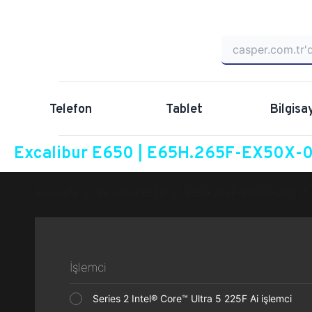
Telefon
Tablet
Bilgisa
Excalibur E650 | E65H.265F-EX50X-0R
Anasayfa
Excalibur E650
E65H.265F-EX50X-0RC
İşlemci
Series 2 Intel® Core™ Ultra 5 225F Ai işlemci