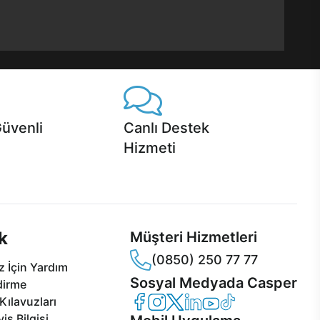
Güvenli
Canlı Destek
Hizmeti
 Jet servis ve Turbo servis
Ürünlerinizle ilgili Casper Canlı Destek
sper'da!
hizmeti her daim sizinle.
k
Müşteri Hizmetleri
(0850) 250 77 77
 İçin Yardım
Sosyal Medyada Casper
dirme
Casper Facebook
Casper Instagram
Casper Twitter
Casper LinkedIn
Casper YouTube
Casper TikTok
Kılavuzları
is Bilgisi