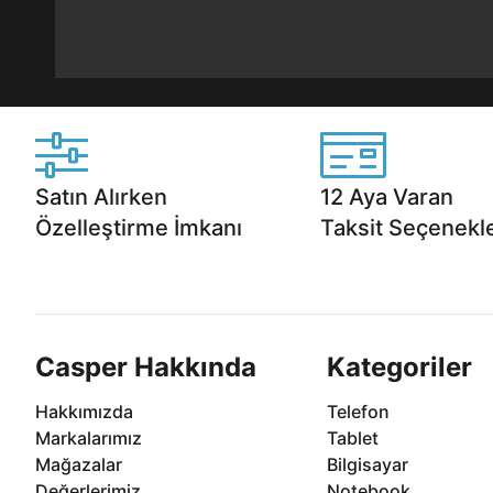
Satın Alırken
12 Aya Varan
Özelleştirme İmkanı
Taksit Seçenekle
Casper ürünlerini satın alırken ihtiyacınıza
Anlaşmalı kredi kartlarına 1
göre özelleştirebilirsiniz.
taksit seçenekleri Casper'da
Casper Hakkında
Kategoriler
Hakkımızda
Telefon
Markalarımız
Tablet
Mağazalar
Bilgisayar
Değerlerimiz
Notebook