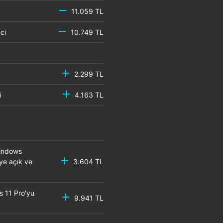
11.059 TL
emci
10.749 TL
2.299 TL
mci
4.163 TL
Windows
eye açık ve
3.604 TL
s 11 Pro'yu
9.941 TL