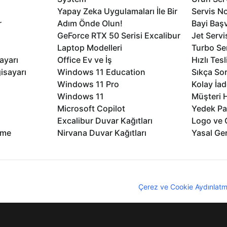
Yapay Zeka Uygulamaları İle Bir
Servis No
r
Adım Önde Olun!
Bayi Baş
GeForce RTX 50 Serisi Excalibur
Jet Servi
Laptop Modelleri
Turbo Se
ayarı
Office Ev ve İş
Hızlı Tes
isayarı
Windows 11 Education
Sıkça Sor
Windows 11 Pro
Kolay İad
Windows 11
Müşteri H
Microsoft Copilot
Yedek Pa
Excalibur Duvar Kağıtları
Logo ve 
rme
Nirvana Duvar Kağıtları
Yasal Ger
nıcı deneyimini geliştirebilmek için internet sitemizde çerezler kullan
z. Çerezler hakkında detaylı bilgi almak için
Çerez ve Cookie Aydınlatm
lıdır
KVKK
Çerez Politikası
Bilgi Güvenliği
Bi