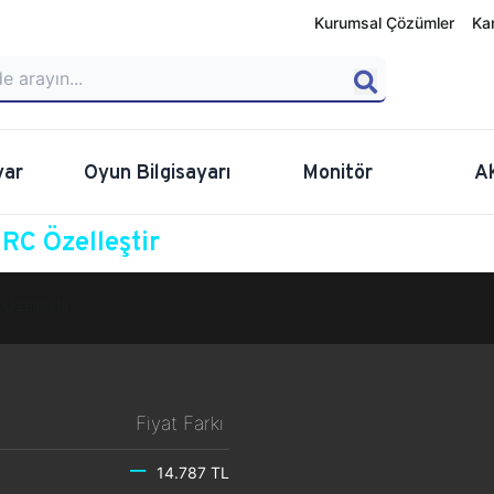
Kurumsal Çözümler
Ka
yar
Oyun Bilgisayarı
Monitör
A
C Özelleştir
Özelleştir
Fiyat Farkı
14.787 TL