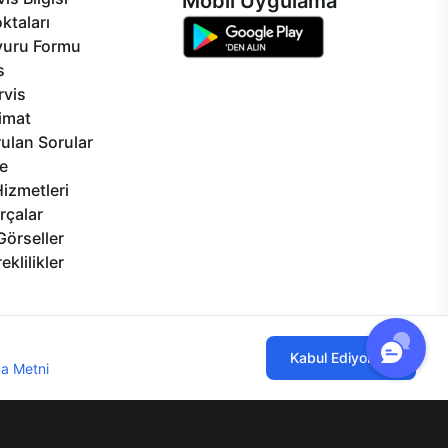
Mobil Uygulama
ktaları
vuru Formu
s
rvis
limat
ulan Sorular
e
izmetleri
rçalar
Görseller
eklilikler
ılmaktadır. Çerez kullanımını kabul
Kabul Ediyorum
a Metni
'ni incelemenizi rica ederiz.
lgi Toplumu Hizmetleri
Mesafeli Satış Sözleşmesi
Aydınlatma Metni