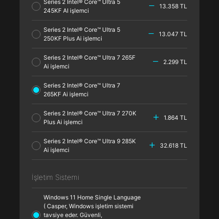
Series 2 Intel® Core™ Ultra 5
13.358 TL
245KF AI işlemci
Series 2 Intel® Core™ Ultra 5
13.047 TL
250KF Plus Ai işlemci
Series 2 Intel® Core™ Ultra 7 265F
2.299 TL
Ai işlemci
Series 2 Intel® Core™ Ultra 7
265KF Ai işlemci
Series 2 Intel® Core™ Ultra 7 270K
1.864 TL
Plus Ai işlemci
Series 2 Intel® Core™ Ultra 9 285K
32.618 TL
Ai işlemci
İşletim Sistemi
Windows 11 Home Single Language
( Casper, Windows işletim sistemi
tavsiye eder. Güvenli,