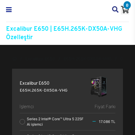
0
Excalibur E650 | E65H.265K-DX50A-VHG
Özelleştir
Excalibur E650
E65H.265K-DX50A-VHG
Özelleşt
Excalibur E650
E65H.265K-DX50A-VHG
İşlemci
Fiyat Farkı
Series 2 Intel® Core™ Ultra 5 225F
17.086 TL
Ai işlemci