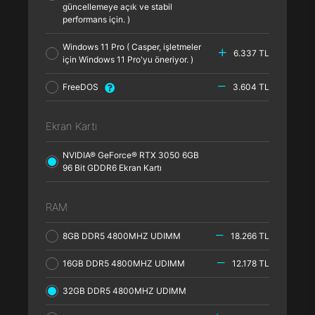
güncellemeye açık ve stabil
performans için. )
Windows 11 Pro ( Casper, işletmeler
6.337 TL
için Windows 11 Pro'yu öneriyor. )
FreeDOS
3.604 TL
Ekran Kartı
NVIDIA® GeForce® RTX 3050 6GB
96 Bit GDDR6 Ekran Kartı
RAM
8GB DDR5 4800MHZ UDIMM
18.266 TL
16GB DDR5 4800MHZ UDIMM
12.178 TL
32GB DDR5 4800MHZ UDIMM