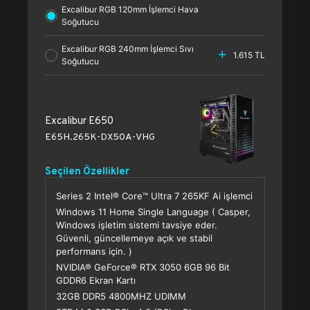
Excalibur RGB 120mm İşlemci Hava
Soğutucu
Excalibur RGB 240mm İşlemci Sıvı
1.615 TL
Soğutucu
Excalibur E650
E65H.265K-DX50A-VHG
Seçilen Özellikler
Series 2 Intel® Core™ Ultra 7 265KF Ai işlemci
Windows 11 Home Single Language ( Casper,
Windows işletim sistemi tavsiye eder.
Güvenli, güncellemeye açık ve stabil
performans için. )
NVIDIA® GeForce® RTX 3050 6GB 96 Bit
GDDR6 Ekran Kartı
32GB DDR5 4800MHZ UDIMM