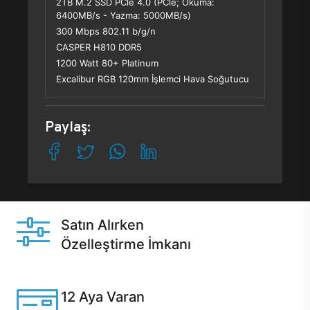
2TB M.2 SSD PCle 4.0 (PCle; Okuma:
6400MB/s - Yazma: 5000MB/s)
300 Mbps 802.11 b/g/n
CASPER H810 DDR5
1200 Watt 80+ Platinum
Excalibur RGB 120mm İşlemci Hava Soğutucu
Paylaş:
Satın Alırken
Özelleştirme İmkanı
Casper ürünlerini satın alırken ihtiyacınıza göre
özelleştirebilirsiniz.
12 Aya Varan