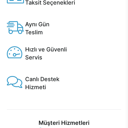
Taksit Seçenekleri
Anlaşmalı kredi kartlarına 12 aya varan taksit seçenekleri
Casper'da.
Aynı Gün
Teslim
Seçili ürünlerde Aynı Gün Teslim!
Hızlı ve Güvenli
Servis
1 Saatte servis, Jet servis ve Turbo servis seçenekleri
Casper'da!
Canlı Destek
Hizmeti
Ürünlerinizle ilgili Casper Canlı Destek hizmeti her daim
sizinle.
Müşteri Hizmetleri