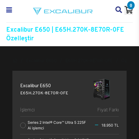
0
Excalibur E650 | E65H.270K-8E70R-0FE
Özelleştir
Excalibur E650
E65H.270K-8E70R-0FE
Özelleşti
Excalibur E650
E65H.270K-8E70R-0FE
İşlemci
Fiyat Farkı
Series 2 Intel® Core™ Ultra 5 225F
18.950 TL
Ai işlemci