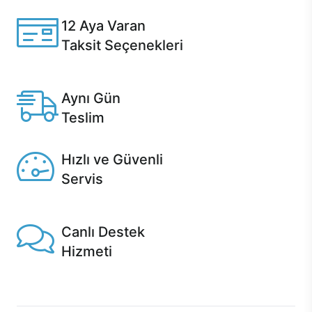
12 Aya Varan
Taksit Seçenekleri
Anlaşmalı kredi kartlarına 12 aya varan taksit seçenekleri
Casper'da.
Aynı Gün
Teslim
Seçili ürünlerde Aynı Gün Teslim!
Hızlı ve Güvenli
Servis
1 Saatte servis, Jet servis ve Turbo servis seçenekleri
Casper'da!
Canlı Destek
Hizmeti
Ürünlerinizle ilgili Casper Canlı Destek hizmeti her daim
sizinle.