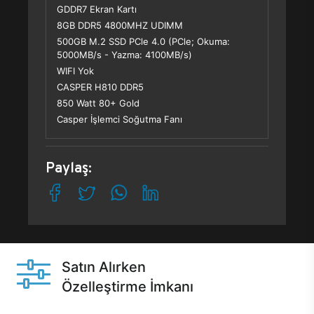
GDDR7 Ekran Kartı
8GB DDR5 4800MHZ UDIMM
500GB M.2 SSD PCle 4.0 (PCle; Okuma:
5000MB/s - Yazma: 4100MB/s)
WIFI Yok
CASPER H810 DDR5
850 Watt 80+ Gold
Casper İşlemci Soğutma Fanı
Paylaş:
Satın Alırken
Özelleştirme İmkanı
Casper ürünlerini satın alırken ihtiyacınıza göre
özelleştirebilirsiniz.