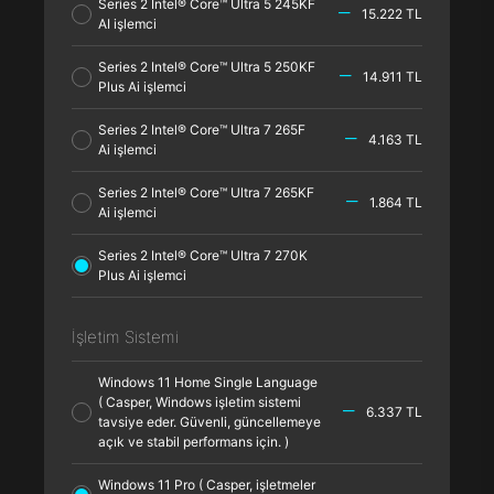
Series 2 Intel® Core™ Ultra 5 245KF
15.222 TL
AI işlemci
Series 2 Intel® Core™ Ultra 5 250KF
14.911 TL
Plus Ai işlemci
Series 2 Intel® Core™ Ultra 7 265F
4.163 TL
Ai işlemci
Series 2 Intel® Core™ Ultra 7 265KF
1.864 TL
Ai işlemci
Series 2 Intel® Core™ Ultra 7 270K
Plus Ai işlemci
İşletim Sistemi
Windows 11 Home Single Language
( Casper, Windows işletim sistemi
6.337 TL
tavsiye eder. Güvenli, güncellemeye
açık ve stabil performans için. )
Windows 11 Pro ( Casper, işletmeler