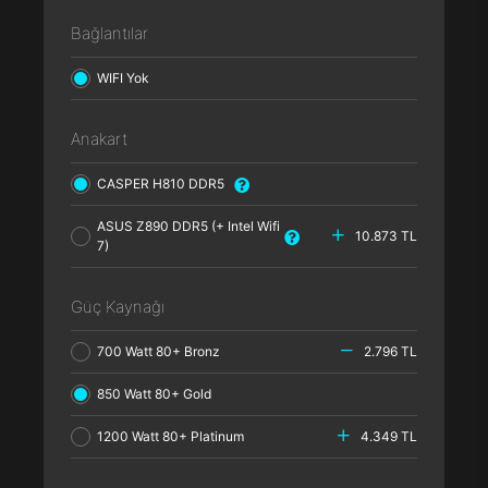
Bağlantılar
WIFI Yok
Anakart
CASPER H810 DDR5
ASUS Z890 DDR5 (+ Intel Wifi
10.873 TL
7)
Güç Kaynağı
700 Watt 80+ Bronz
2.796 TL
850 Watt 80+ Gold
1200 Watt 80+ Platinum
4.349 TL