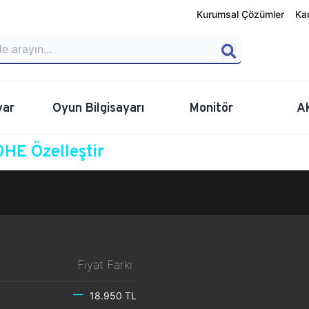
Kurumsal Çözümler
Ka
yar
Oyun Bilgisayarı
Monitör
A
HE Özelleştir
Özelleştir
Fiyat Farkı
18.950 TL