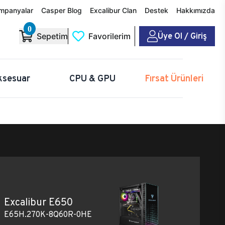
mpanyalar
Casper Blog
Excalibur Clan
Destek
Hakkımızda
0
Üye Ol / Giriş
Sepetim
Favorilerim
ksesuar
CPU & GPU
Fırsat Ürünleri
Excalibur E650
E65H.270K-8Q60R-0HE