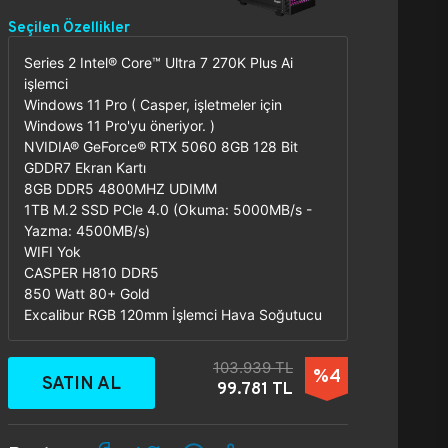
Seçilen Özellikler
Series 2 Intel® Core™ Ultra 7 270K Plus Ai
işlemci
Windows 11 Pro ( Casper, işletmeler için
Windows 11 Pro'yu öneriyor. )
NVIDIA® GeForce® RTX 5060 8GB 128 Bit
GDDR7 Ekran Kartı
8GB DDR5 4800MHZ UDIMM
1TB M.2 SSD PCle 4.0 (Okuma: 5000MB/s -
Yazma: 4500MB/s)
WIFI Yok
CASPER H810 DDR5
850 Watt 80+ Gold
Excalibur RGB 120mm İşlemci Hava Soğutucu
103.939 TL
%4
SATIN AL
99.781 TL