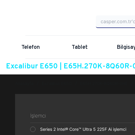
Telefon
Tablet
Bilgisa
Excalibur E650 | E65H.270K-8Q60R-0
Anasayfa
Excalibur E650
E65H.270K-8Q60R-0HE
İşlemci
Series 2 Intel® Core™ Ultra 5 225F Ai işlemci