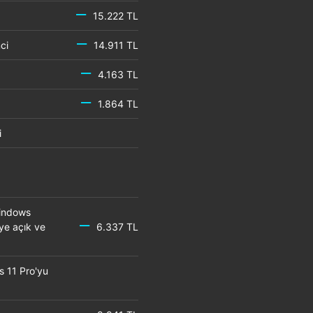
15.222 TL
emci
14.911 TL
4.163 TL
1.864 TL
mci
Windows
eye açık ve
6.337 TL
s 11 Pro'yu