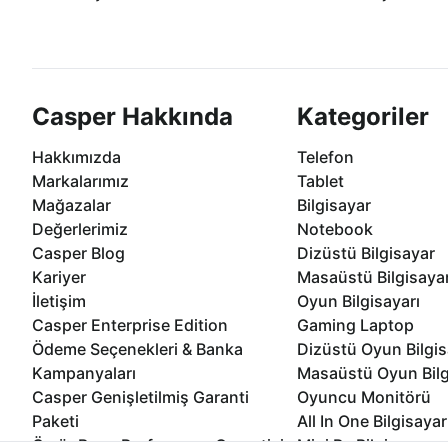
Casper ürünlerini satın alırken ihtiyacınıza
Anlaşmalı kredi kartlarına 1
göre özelleştirebilirsiniz.
taksit seçenekleri Casper'da
Casper Hakkında
Kategoriler
Hakkımızda
Telefon
Markalarımız
Tablet
Mağazalar
Bilgisayar
Değerlerimiz
Notebook
Casper Blog
Dizüstü Bilgisayar
Kariyer
Masaüstü Bilgisaya
İletişim
Oyun Bilgisayarı
Casper Enterprise Edition
Gaming Laptop
Ödeme Seçenekleri & Banka
Dizüstü Oyun Bilgis
Kampanyaları
Masaüstü Oyun Bilg
Casper Genişletilmiş Garanti
Oyuncu Monitörü
Paketi
All In One Bilgisayar
Ömür Boyu Performans Garantisi
Mini Pc Bilgisayar