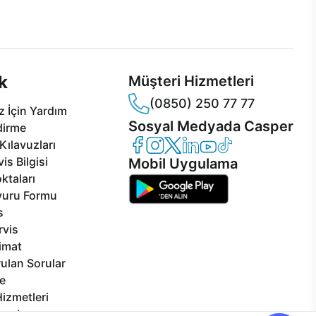
 Jet servis ve Turbo servis
Ürünlerinizle ilgili Casper Canlı Destek
sper'da!
hizmeti her daim sizinle.
k
Müşteri Hizmetleri
(0850) 250 77 77
 İçin Yardım
Sosyal Medyada Casper
dirme
Casper Facebook
Casper Instagram
Casper Twitter
Casper LinkedIn
Casper YouTube
Casper TikTok
Kılavuzları
is Bilgisi
Mobil Uygulama
ktaları
vuru Formu
s
rvis
limat
ulan Sorular
e
izmetleri
rçalar