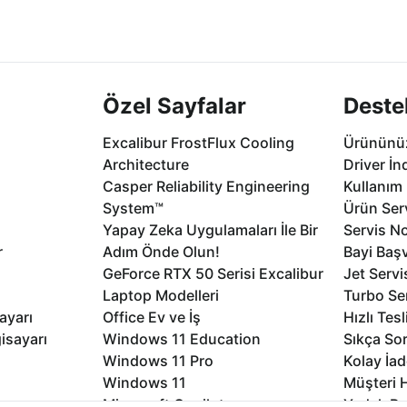
2 aya varan
Seçili ürünlerde Aynı Gün Teslim!
1 Saatte servis,
.
seçenekleri Ca
Özel Sayfalar
Deste
Excalibur FrostFlux Cooling
Ürününüz
Architecture
Driver İn
Casper Reliability Engineering
Kullanım 
System™
Ürün Serv
Yapay Zeka Uygulamaları İle Bir
Servis No
r
Adım Önde Olun!
Bayi Baş
GeForce RTX 50 Serisi Excalibur
Jet Servi
Laptop Modelleri
Turbo Se
ayarı
Office Ev ve İş
Hızlı Tes
isayarı
Windows 11 Education
Sıkça Sor
Windows 11 Pro
Kolay İad
Windows 11
Müşteri H
Microsoft Copilot
Yedek Pa