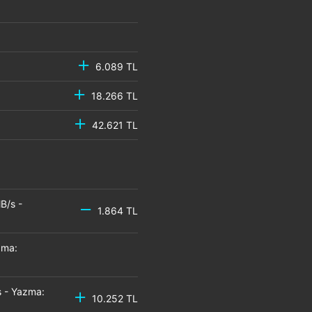
6.089 TL
18.266 TL
42.621 TL
B/s -
1.864 TL
zma:
 - Yazma:
10.252 TL