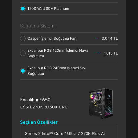
1200 Watt 80+ Platinum
Soğutma Sistemi
Casper İşlemci Soğutma Fanı
3.044 TL
Excalibur RGB 120mm İşlemci Hava
1.615 TL
Soğutucu
Excalibur RGB 240mm İşlemci Sıvı
Soğutucu
Excalibur E650
E65H.270K-8X60X-0RG
Seçilen Özellikler
Series 2 Intel® Core™ Ultra 7 270K Plus Ai