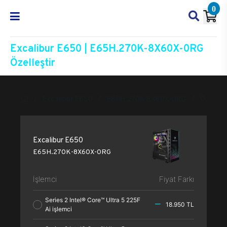
0
Excalibur E650 | E65H.270K-8X60X-0RG
Özelleştir
Excalibur E650
E65H.270K-8X60X-0RG
Özelleşt
Excalibur E650
E65H.270K-8X60X-0RG
İşlemci
Fiyat Farkı
Series 2 Intel® Core™ Ultra 5 225F
18.950 TL
Ai işlemci