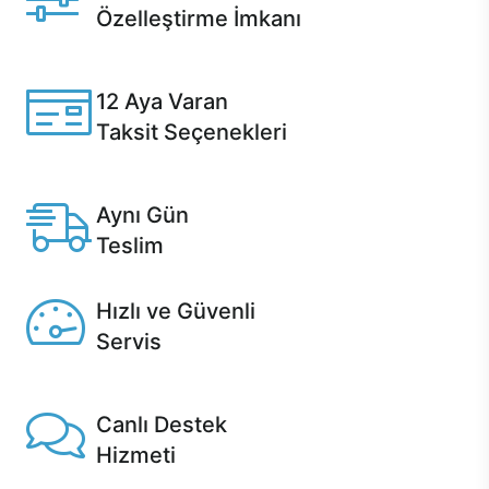
Özelleştirme İmkanı
Casper ürünlerini satın alırken ihtiyacınıza göre
özelleştirebilirsiniz.
12 Aya Varan
Taksit Seçenekleri
Anlaşmalı kredi kartlarına 12 aya varan taksit seçenekleri
Casper'da.
Aynı Gün
Teslim
Seçili ürünlerde Aynı Gün Teslim!
Hızlı ve Güvenli
Servis
1 Saatte servis, Jet servis ve Turbo servis seçenekleri
Casper'da!
Canlı Destek
Hizmeti
Ürünlerinizle ilgili Casper Canlı Destek hizmeti her daim