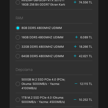
NVIDIA® GeForce® RTX 5070TI
74.556 TL
16GB 256 Bit GDDR7 Ekran Kartı
RAM
8GB DDR5 4800MHZ UDIMM
16GB DDR5 4800MHZ UDIMM
6.089 TL
32GB DDR5 4800MHZ UDIMM
18.266 TL
64GB DDR5 4800MHZ UDIMM
42.621 TL
Depolama
500GB M.2 SSD PCle 4.0 (PCle;
Okuma: 5000MB/s - Yazma:
12.115 TL
4100MB/s)
1TB M.2 SSD PCle 4.0 (Okuma:
10.252 TL
5000MB/s - Yazma: 4500MB/s)