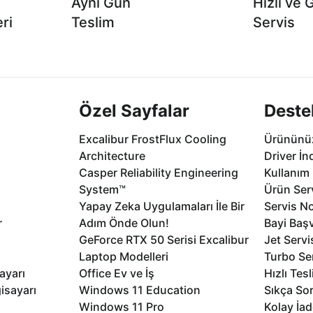
Aynı Gün
Hızlı ve 
ri
Teslim
Servis
2 aya varan
Seçili ürünlerde Aynı Gün Teslim!
1 Saatte servis,
.
seçenekleri Ca
Özel Sayfalar
Deste
Excalibur FrostFlux Cooling
Ürününüz
Architecture
Driver İn
Casper Reliability Engineering
Kullanım 
System™
Ürün Serv
Yapay Zeka Uygulamaları İle Bir
Servis No
r
Adım Önde Olun!
Bayi Baş
GeForce RTX 50 Serisi Excalibur
Jet Servi
Laptop Modelleri
Turbo Se
ayarı
Office Ev ve İş
Hızlı Tes
isayarı
Windows 11 Education
Sıkça Sor
Windows 11 Pro
Kolay İad