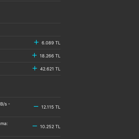
6.089 TL
18.266 TL
42.621 TL
B/s -
12.115 TL
zma:
10.252 TL