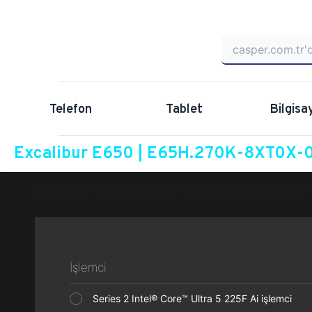
Telefon
Tablet
Bilgisa
Excalibur E650 | E65H.270K-8XT0X-0F
Anasayfa
Excalibur E650
E65H.270K-8XT0X-0FG
İşlemci
Series 2 Intel® Core™ Ultra 5 225F Ai işlemci