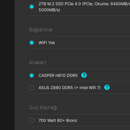
2TB M.2 SSD PCle 4.0 (PCle; Okuma: 6400MB/s
5000MB/s)
Bağlantılar
WIFI Yok
Anakart
CASPER H810 DDR5
ASUS Z890 DDR5 (+ Intel Wifi 7)
Güç Kaynağı
700 Watt 80+ Bronz