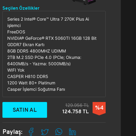
Seçilen Özellikler
Series 2 Intel® Core™ Ultra 7 270K Plus Ai
işlemci
FreeDOS
NVIDIA® GeForce® RTX 5060TI 16GB 128 Bit
GDDR7 Ekran Kartı
8GB DDR5 4800MHZ UDIMM
2TB M.2 SSD PCle 4.0 (PCle; Okuma:
6400MB/s - Yazma: 5000MB/s)
WIFI Yok
CASPER H810 DDR5
1200 Watt 80+ Platinum
Casper İşlemci Soğutma Fanı
129.956 TL
%4
SATIN AL
124.758 TL
Paylaş: