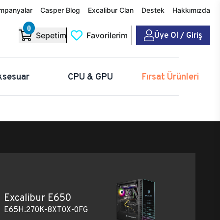
mpanyalar
Casper Blog
Excalibur Clan
Destek
Hakkımızda
0
Üye Ol / Giriş
Sepetim
Favorilerim
ksesuar
CPU & GPU
Fırsat Ürünleri
Excalibur E650
E65H.270K-8XT0X-0FG