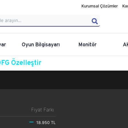
Kurumsal Çözümler
Ka
yar
Oyun Bilgisayarı
Monitör
A
G Özelleştir
Özelleştir
Fiyat Farkı
18.950 TL