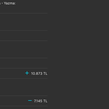
 - Yazma:
10.873 TL
7.145 TL