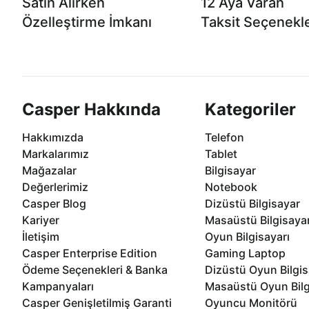
Satın Alırken
12 Aya Varan
Özelleştirme İmkanı
Taksit Seçenekle
Casper ürünlerini satın alırken ihtiyacınıza
Anlaşmalı kredi kartlarına 1
göre özelleştirebilirsiniz.
taksit seçenekleri Casper'da
Casper Hakkında
Kategoriler
Hakkımızda
Telefon
Markalarımız
Tablet
Mağazalar
Bilgisayar
Değerlerimiz
Notebook
Casper Blog
Dizüstü Bilgisayar
Kariyer
Masaüstü Bilgisaya
İletişim
Oyun Bilgisayarı
Casper Enterprise Edition
Gaming Laptop
Ödeme Seçenekleri & Banka
Dizüstü Oyun Bilgis
Kampanyaları
Masaüstü Oyun Bilg
Casper Genişletilmiş Garanti
Oyuncu Monitörü