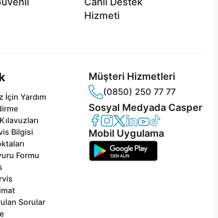
Güvenli
Canlı Destek
Hizmeti
 Jet servis ve Turbo servis
Ürünlerinizle ilgili Casper Canlı Destek
sper'da!
hizmeti her daim sizinle.
k
Müşteri Hizmetleri
(0850) 250 77 77
 İçin Yardım
Sosyal Medyada Casper
dirme
Casper Facebook
Casper Instagram
Casper Twitter
Casper LinkedIn
Casper YouTube
Casper TikTok
Kılavuzları
is Bilgisi
Mobil Uygulama
ktaları
vuru Formu
s
rvis
limat
ulan Sorular
e