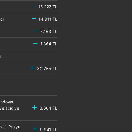
15.222 TL
emci
14.911 TL
4.163 TL
1.864 TL
mci
30.755 TL
Windows
eye açık ve
3.604 TL
s 11 Pro'yu
9.941 TL