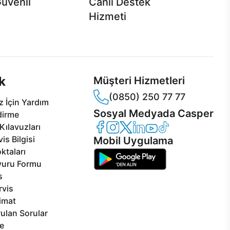
Güvenli
Canlı Destek
Hizmeti
 Jet servis ve Turbo servis
Ürünlerinizle ilgili Casper Canlı Destek
sper'da!
hizmeti her daim sizinle.
k
Müşteri Hizmetleri
(0850) 250 77 77
 İçin Yardım
Sosyal Medyada Casper
dirme
Casper Facebook
Casper Instagram
Casper Twitter
Casper LinkedIn
Casper YouTube
Casper TikTok
Kılavuzları
is Bilgisi
Mobil Uygulama
ktaları
vuru Formu
s
rvis
limat
ulan Sorular
e