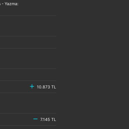
 - Yazma:
10.873 TL
7.145 TL