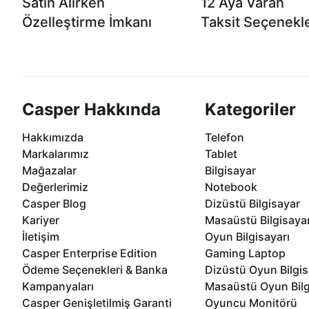
Satın Alırken
12 Aya Varan
Özelleştirme İmkanı
Taksit Seçenekle
Casper ürünlerini satın alırken ihtiyacınıza
Anlaşmalı kredi kartlarına 1
göre özelleştirebilirsiniz.
taksit seçenekleri Casper'da
Casper Hakkında
Kategoriler
Hakkımızda
Telefon
Markalarımız
Tablet
Mağazalar
Bilgisayar
Değerlerimiz
Notebook
Casper Blog
Dizüstü Bilgisayar
Kariyer
Masaüstü Bilgisaya
İletişim
Oyun Bilgisayarı
Casper Enterprise Edition
Gaming Laptop
Ödeme Seçenekleri & Banka
Dizüstü Oyun Bilgis
Kampanyaları
Masaüstü Oyun Bilg
Casper Genişletilmiş Garanti
Oyuncu Monitörü