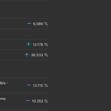
6.089 TL
12.178 TL
36.533 TL
B/s -
12.115 TL
zma:
10.252 TL