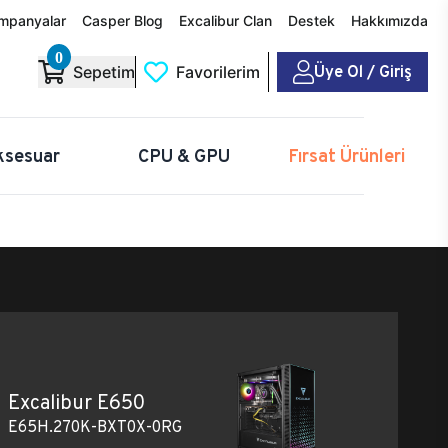
mpanyalar
Casper Blog
Excalibur Clan
Destek
Hakkımızda
0
Üye Ol / Giriş
Sepetim
Favorilerim
ksesuar
CPU & GPU
Fırsat Ürünleri
Excalibur E650
E65H.270K-BXT0X-0RG