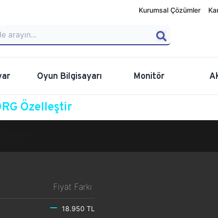
Kurumsal Çözümler
Ka
yar
Oyun Bilgisayarı
Monitör
A
RG Özelleştir
Özelleştir
Fiyat Farkı
18.950 TL