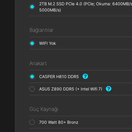
2TB M.2 SSD PCle 4.0 (PCle; Okuma: 6400MB/s
5000MB/s)
Bağlantılar
WIFI Yok
Anakart
CASPER H810 DDR5
ASUS Z890 DDR5 (+ Intel Wifi 7)
Güç Kaynağı
700 Watt 80+ Bronz