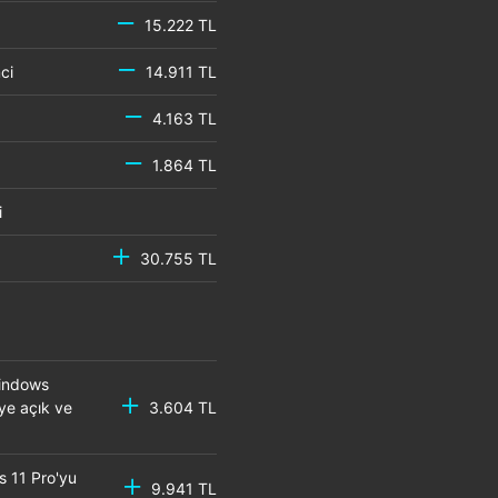
15.222 TL
emci
14.911 TL
4.163 TL
1.864 TL
mci
30.755 TL
Windows
eye açık ve
3.604 TL
s 11 Pro'yu
9.941 TL