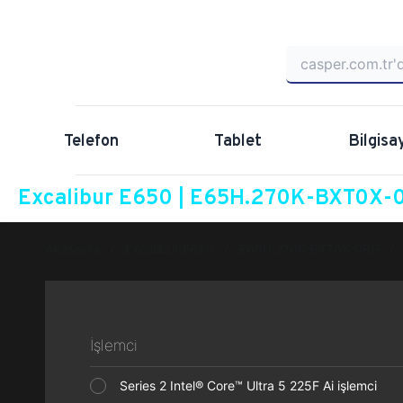
Telefon
Tablet
Bilgisa
Excalibur E650 | E65H.270K-BXT0X-0
Anasayfa
Excalibur E650
E65H.270K-BXT0X-0RG
İşlemci
Series 2 Intel® Core™ Ultra 5 225F Ai işlemci