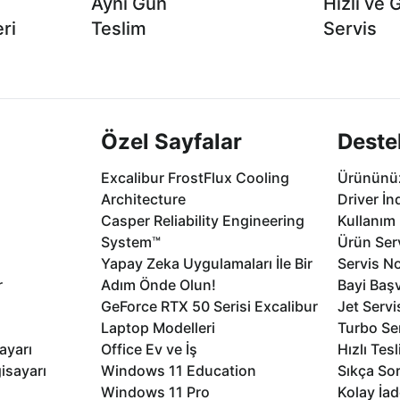
Aynı Gün
Hızlı ve 
ri
Teslim
Servis
2 aya varan
Seçili ürünlerde Aynı Gün Teslim!
1 Saatte servis,
.
seçenekleri Ca
Özel Sayfalar
Deste
Excalibur FrostFlux Cooling
Ürününüz
Architecture
Driver İn
Casper Reliability Engineering
Kullanım 
System™
Ürün Serv
Yapay Zeka Uygulamaları İle Bir
Servis No
r
Adım Önde Olun!
Bayi Baş
GeForce RTX 50 Serisi Excalibur
Jet Servi
Laptop Modelleri
Turbo Se
ayarı
Office Ev ve İş
Hızlı Tes
isayarı
Windows 11 Education
Sıkça Sor
Windows 11 Pro
Kolay İad