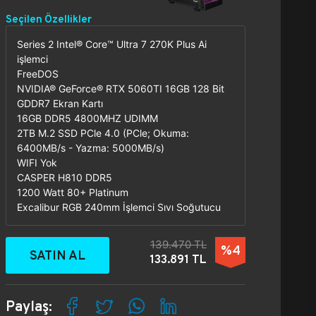
Seçilen Özellikler
Series 2 Intel® Core™ Ultra 7 270K Plus Ai
işlemci
FreeDOS
NVIDIA® GeForce® RTX 5060TI 16GB 128 Bit
GDDR7 Ekran Kartı
16GB DDR5 4800MHZ UDIMM
2TB M.2 SSD PCle 4.0 (PCle; Okuma:
6400MB/s - Yazma: 5000MB/s)
WIFI Yok
CASPER H810 DDR5
1200 Watt 80+ Platinum
Excalibur RGB 240mm İşlemci Sıvı Soğutucu
139.470 TL
%4
SATIN AL
133.891 TL
Paylaş: