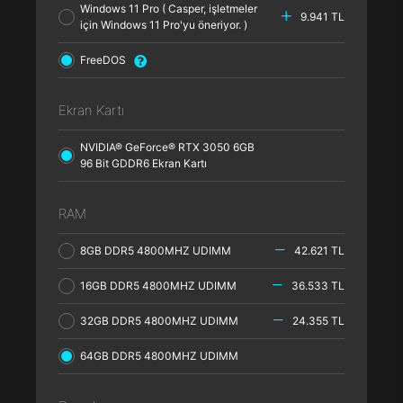
Windows 11 Pro ( Casper, işletmeler
9.941 TL
için Windows 11 Pro'yu öneriyor. )
FreeDOS
Ekran Kartı
NVIDIA® GeForce® RTX 3050 6GB
96 Bit GDDR6 Ekran Kartı
RAM
8GB DDR5 4800MHZ UDIMM
42.621 TL
16GB DDR5 4800MHZ UDIMM
36.533 TL
32GB DDR5 4800MHZ UDIMM
24.355 TL
64GB DDR5 4800MHZ UDIMM