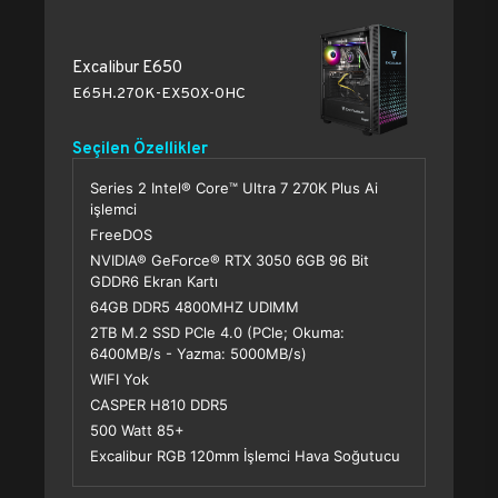
Excalibur E650
E65H.270K-EX50X-0HC
Seçilen Özellikler
Series 2 Intel® Core™ Ultra 7 270K Plus Ai
işlemci
FreeDOS
NVIDIA® GeForce® RTX 3050 6GB 96 Bit
GDDR6 Ekran Kartı
64GB DDR5 4800MHZ UDIMM
2TB M.2 SSD PCle 4.0 (PCle; Okuma:
6400MB/s - Yazma: 5000MB/s)
WIFI Yok
CASPER H810 DDR5
500 Watt 85+
Excalibur RGB 120mm İşlemci Hava Soğutucu