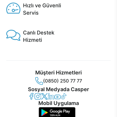
Hızlı ve Güvenli
Servis
1 Saatte servis, Jet servis ve Turbo servis seçenekleri
Casper'da!
Canlı Destek
Hizmeti
Ürünlerinizle ilgili Casper Canlı Destek hizmeti her daim
sizinle.
Müşteri Hizmetleri
(0850) 250 77 77
Sosyal Medyada Casper
Casper Facebook
Casper Instagram
Casper Twitter
Casper LinkedIn
Casper YouTube
Casper TikTok
Mobil Uygulama