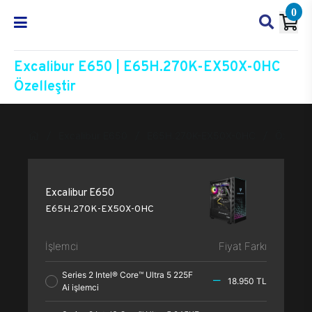
0
Excalibur E650 | E65H.270K-EX50X-0HC
Özelleştir
Excalibur E650
E65H.270K-EX50X-0HC
Özelleşt
Excalibur E650
E65H.270K-EX50X-0HC
İşlemci
Fiyat Farkı
Series 2 Intel® Core™ Ultra 5 225F
18.950 TL
Ai işlemci