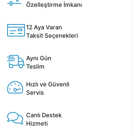
Özelleştirme İmkanı
Casper ürünlerini satın alırken ihtiyacınıza göre
özelleştirebilirsiniz.
12 Aya Varan
Taksit Seçenekleri
Anlaşmalı kredi kartlarına 12 aya varan taksit seçenekleri
Casper'da.
Aynı Gün
Teslim
Seçili ürünlerde Aynı Gün Teslim!
Hızlı ve Güvenli
Servis
1 Saatte servis, Jet servis ve Turbo servis seçenekleri
Casper'da!
Canlı Destek
Hizmeti
Ürünlerinizle ilgili Casper Canlı Destek hizmeti her daim