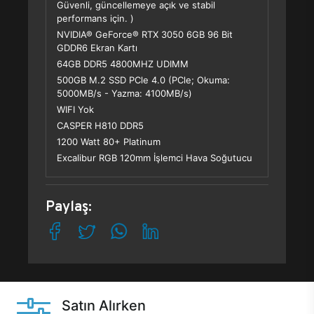
Güvenli, güncellemeye açık ve stabil
performans için. )
NVIDIA® GeForce® RTX 3050 6GB 96 Bit
GDDR6 Ekran Kartı
64GB DDR5 4800MHZ UDIMM
500GB M.2 SSD PCle 4.0 (PCle; Okuma:
5000MB/s - Yazma: 4100MB/s)
WIFI Yok
CASPER H810 DDR5
1200 Watt 80+ Platinum
Excalibur RGB 120mm İşlemci Hava Soğutucu
Paylaş:
Satın Alırken