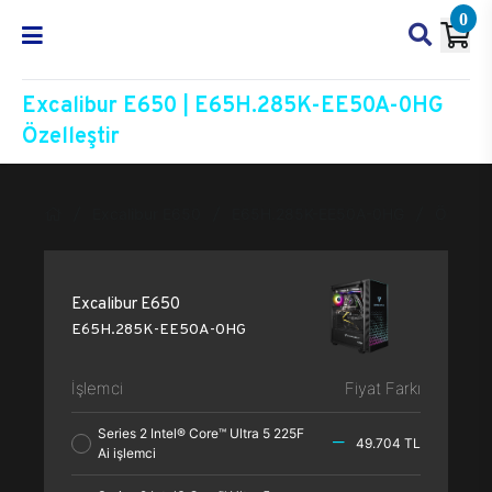
0
Excalibur E650 | E65H.285K-EE50A-0HG
Özelleştir
Excalibur E650
E65H.285K-EE50A-0HG
Özelleşt
Excalibur E650
E65H.285K-EE50A-0HG
İşlemci
Fiyat Farkı
Series 2 Intel® Core™ Ultra 5 225F
49.704 TL
Ai işlemci