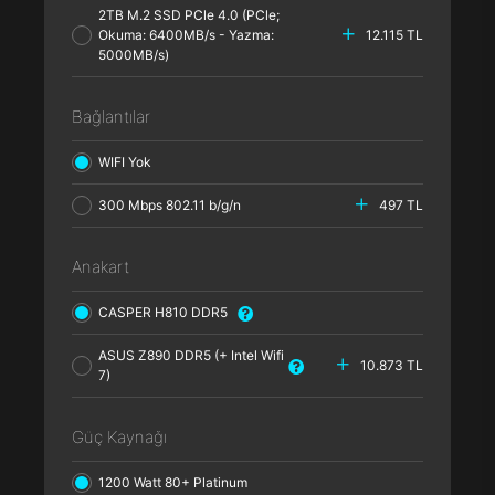
2TB M.2 SSD PCle 4.0 (PCle;
Okuma: 6400MB/s - Yazma:
12.115 TL
5000MB/s)
Bağlantılar
WIFI Yok
300 Mbps 802.11 b/g/n
497 TL
Anakart
CASPER H810 DDR5
ASUS Z890 DDR5 (+ Intel Wifi
10.873 TL
7)
Güç Kaynağı
1200 Watt 80+ Platinum