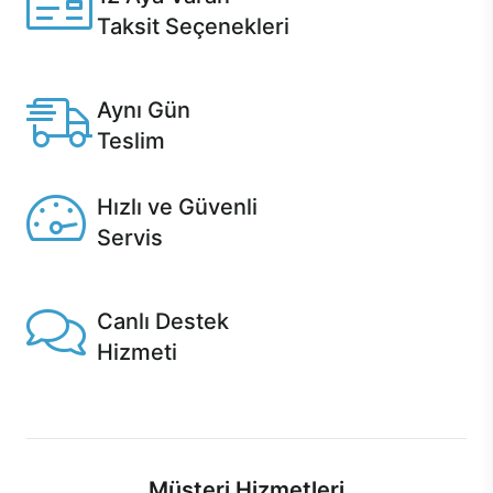
Taksit Seçenekleri
Anlaşmalı kredi kartlarına 12 aya varan taksit seçenekleri
Casper'da.
Aynı Gün
Teslim
Seçili ürünlerde Aynı Gün Teslim!
Hızlı ve Güvenli
Servis
1 Saatte servis, Jet servis ve Turbo servis seçenekleri
Casper'da!
Canlı Destek
Hizmeti
Ürünlerinizle ilgili Casper Canlı Destek hizmeti her daim
sizinle.
Müşteri Hizmetleri