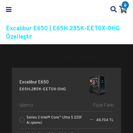
0
Excalibur E650 | E65H.285K-EET0X-0HG
Özelleştir
Excalibur E650
E65H.285K-EET0X-0HG
Özelleşt
Excalibur E650
E65H.285K-EET0X-0HG
İşlemci
Fiyat Farkı
Series 2 Intel® Core™ Ultra 5 225F
49.704 TL
Ai işlemci