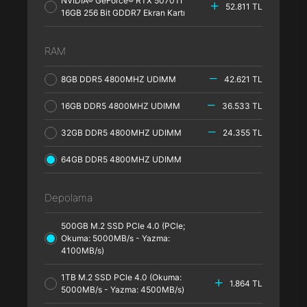
NVIDIA® GeForce® RTX 5070TI
52.811 TL
16GB 256 Bit GDDR7 Ekran Kartı
RAM
8GB DDR5 4800MHZ UDIMM
42.621 TL
16GB DDR5 4800MHZ UDIMM
36.533 TL
32GB DDR5 4800MHZ UDIMM
24.355 TL
64GB DDR5 4800MHZ UDIMM
Depolama
500GB M.2 SSD PCle 4.0 (PCle;
Okuma: 5000MB/s - Yazma:
4100MB/s)
1TB M.2 SSD PCle 4.0 (Okuma:
1.864 TL
5000MB/s - Yazma: 4500MB/s)