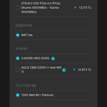
2TB M.2 SSD PCle 4.0 (PCle;
Okuma: 6400MB/s - Yazma:
12.115 TL
5000MB/s)
Bağlantılar
WIFI Yok
Anakart
CASPER H810 DDR5
ASUS Z890 DDR5 (+ Intel Wifi
10.873 TL
7)
Güç Kaynağı
1200 Watt 80+ Platinum