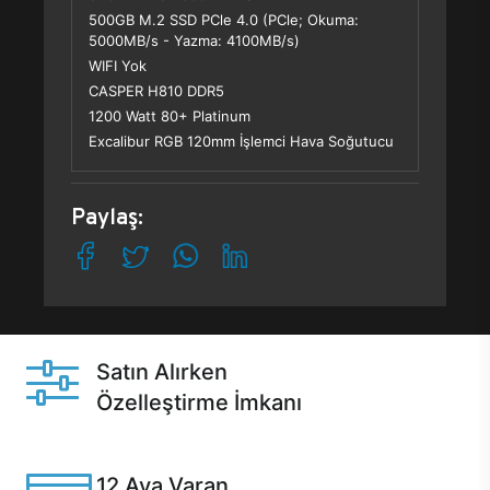
500GB M.2 SSD PCle 4.0 (PCle; Okuma:
5000MB/s - Yazma: 4100MB/s)
WIFI Yok
CASPER H810 DDR5
1200 Watt 80+ Platinum
Excalibur RGB 120mm İşlemci Hava Soğutucu
Paylaş:
Satın Alırken
Özelleştirme İmkanı
Casper ürünlerini satın alırken ihtiyacınıza göre
özelleştirebilirsiniz.
12 Aya Varan