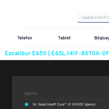
Telefon
Tablet
Bilgisa
Excalibur E650 | E65L.141F-8XT0A-0FG
Anasayfa
Excalibur E650
E65L.141F-8XT0A-0FG
İşlemci
14. Nesil Intel® Core™ i3 14100F İşlemci