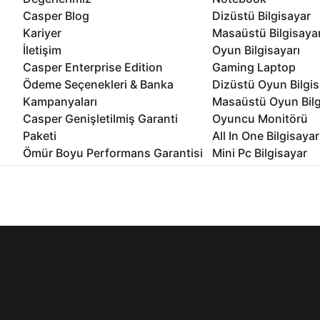
Casper Blog
Dizüstü Bilgisayar
Kariyer
Masaüstü Bilgisaya
İletişim
Oyun Bilgisayarı
Casper Enterprise Edition
Gaming Laptop
Ödeme Seçenekleri & Banka
Dizüstü Oyun Bilgis
Kampanyaları
Masaüstü Oyun Bilg
Casper Genişletilmiş Garanti
Oyuncu Monitörü
Paketi
All In One Bilgisayar
Ömür Boyu Performans Garantisi
Mini Pc Bilgisayar
Kampanyalar
Bilgisayar Özelleşti
İnternet sitemizden en verimli şekilde faydalanabilmeniz ve kulla
edebilir, ayarlarınızdan çerezleri silebilir veya engelleyebilirsini
Kurumsal Çözümler
© 2021 - 2026 Casper Bilgisayar Sistemleri A.Ş. Tüm Hakları Sak