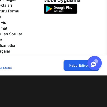
Mobil Uygulama
ktaları
vuru Formu
s
rvis
limat
ulan Sorular
e
izmetleri
rçalar
Görseller
eklilikler
ılmaktadır. Çerez kullanımını kabul
Kabul Ediyorum
a Metni
'ni incelemenizi rica ederiz.
lgi Toplumu Hizmetleri
Mesafeli Satış Sözleşmesi
Aydınlatma Metni