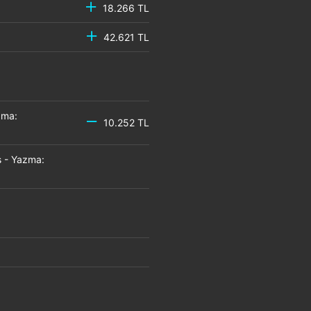
18.266 TL
42.621 TL
zma:
10.252 TL
 - Yazma: