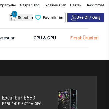
mpanyalar
Casper Blog
Excalibur Clan
Destek
Hakkımızda
0
Üye Ol / Giriş
Sepetim
Favorilerim
ksesuar
CPU & GPU
Fırsat Ürünleri
Excalibur E650
E65L.141F-8XT0A-0FG