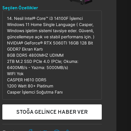
Seçilen Özellikler
14. Nesil Intel® Core™ i3 14100F İşlemci
Windows 11 Home Single Language ( Casper,
Windows işletim sistemi tavsiye eder. Güvenli,
güncellemeye açık ve stabil performans için. )
NVIDIA® GeForce® RTX 5060TI 16GB 128 Bit
GDDR7 Ekran Kartı
8GB DDR5 4800MHZ UDIMM
2TB M.2 SSD PCle 4.0 (PCle; Okuma:
6400MB/s - Yazma: 5000MB/s)
WIFI Yok
CASPER H610 DDR5
1200 Watt 80+ Platinum
Casper İşlemci Soğutma Fanı
STOĞA GELİNCE HABER VER