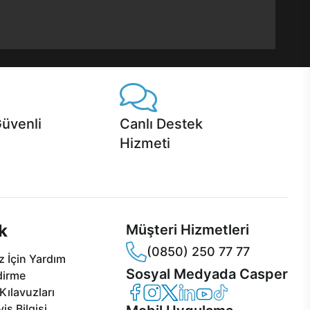
Güvenli
Canlı Destek
Hizmeti
 Jet servis ve Turbo servis
Ürünlerinizle ilgili Casper Canlı Destek
sper'da!
hizmeti her daim sizinle.
k
Müşteri Hizmetleri
(0850) 250 77 77
 İçin Yardım
Sosyal Medyada Casper
dirme
Casper Facebook
Casper Instagram
Casper Twitter
Casper LinkedIn
Casper YouTube
Casper TikTok
Kılavuzları
is Bilgisi