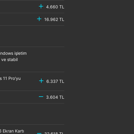
4.660 TL
16.962 TL
ndows işletim
 ve stabil
s 11 Pro'yu
6.337 TL
3.604 TL
Ekran Kartı
32.618 TL