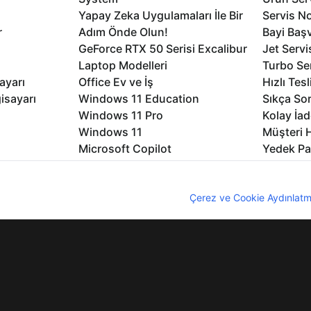
Yapay Zeka Uygulamaları İle Bir
Servis No
r
Adım Önde Olun!
Bayi Baş
GeForce RTX 50 Serisi Excalibur
Jet Servi
Laptop Modelleri
Turbo Se
ayarı
Office Ev ve İş
Hızlı Tes
isayarı
Windows 11 Education
Sıkça Sor
Windows 11 Pro
Kolay İad
Windows 11
Müşteri H
Microsoft Copilot
Yedek Pa
Excalibur Duvar Kağıtları
Logo ve 
rme
Nirvana Duvar Kağıtları
Yasal Ger
nıcı deneyimini geliştirebilmek için internet sitemizde çerezler kullan
z. Çerezler hakkında detaylı bilgi almak için
Çerez ve Cookie Aydınlatm
lıdır
KVKK
Çerez Politikası
Bilgi Güvenliği
Bi