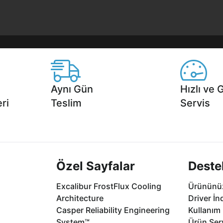
Aynı Gün
Hızlı ve 
ri
Teslim
Servis
2 aya varan
Seçili ürünlerde Aynı Gün Teslim!
1 Saatte servis,
.
seçenekleri Ca
Özel Sayfalar
Deste
Excalibur FrostFlux Cooling
Ürününüz
Architecture
Driver İn
Casper Reliability Engineering
Kullanım 
System™
Ürün Serv