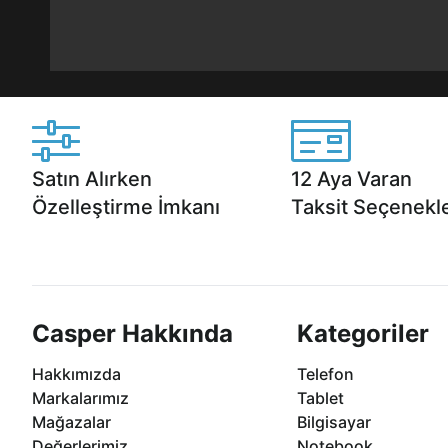
Satın Alırken
12 Aya Varan
Özelleştirme İmkanı
Taksit Seçenekle
Casper ürünlerini satın alırken ihtiyacınıza
Anlaşmalı kredi kartlarına 1
göre özelleştirebilirsiniz.
taksit seçenekleri Casper'da
Casper Hakkında
Kategoriler
Hakkımızda
Telefon
Markalarımız
Tablet
Mağazalar
Bilgisayar
Değerlerimiz
Notebook