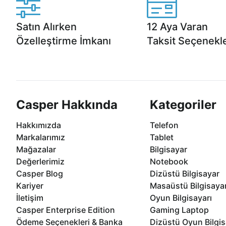
Satın Alırken
12 Aya Varan
Özelleştirme İmkanı
Taksit Seçenekle
Casper ürünlerini satın alırken ihtiyacınıza
Anlaşmalı kredi kartlarına 1
göre özelleştirebilirsiniz.
taksit seçenekleri Casper'da
Casper Hakkında
Kategoriler
Hakkımızda
Telefon
Markalarımız
Tablet
Mağazalar
Bilgisayar
Değerlerimiz
Notebook
Casper Blog
Dizüstü Bilgisayar
Kariyer
Masaüstü Bilgisaya
İletişim
Oyun Bilgisayarı
Casper Enterprise Edition
Gaming Laptop
Ödeme Seçenekleri & Banka
Dizüstü Oyun Bilgis