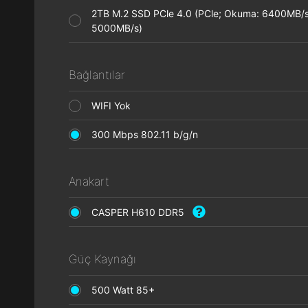
2TB M.2 SSD PCle 4.0 (PCle; Okuma: 6400MB/s
5000MB/s)
Bağlantılar
WIFI Yok
300 Mbps 802.11 b/g/n
Anakart
CASPER H610 DDR5
Güç Kaynağı
500 Watt 85+