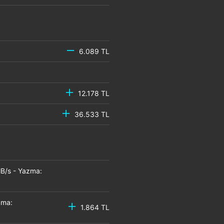
6.089 TL
12.178 TL
36.533 TL
B/s - Yazma:
zma:
1.864 TL