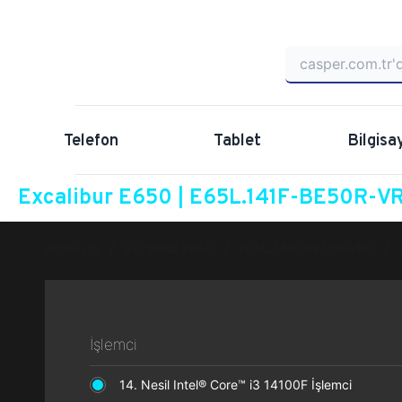
Telefon
Tablet
Bilgisa
Excalibur E650 | E65L.141F-BE50R-VRC
Anasayfa
Excalibur E650
E65L.141F-BE50R-VRC
İşlemci
14. Nesil Intel® Core™ i3 14100F İşlemci