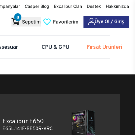
mpanyalar
Casper Blog
Excalibur Clan
Destek
Hakkımızda
0
Üye Ol / Giriş
Sepetim
Favorilerim
ksesuar
CPU & GPU
Fırsat Ürünleri
Excalibur E650
E65L.141F-BE50R-VRC