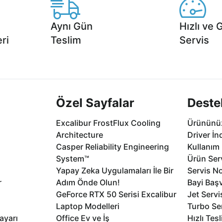
Aynı Gün
Hızlı ve 
ri
Teslim
Servis
2 aya varan
Seçili ürünlerde Aynı Gün Teslim!
1 Saatte servis,
.
seçenekleri Ca
Özel Sayfalar
Deste
Excalibur FrostFlux Cooling
Ürününüz
Architecture
Driver İn
Casper Reliability Engineering
Kullanım 
System™
Ürün Serv
Yapay Zeka Uygulamaları İle Bir
Servis No
r
Adım Önde Olun!
Bayi Baş
GeForce RTX 50 Serisi Excalibur
Jet Servi
Laptop Modelleri
Turbo Se
ayarı
Office Ev ve İş
Hızlı Tes