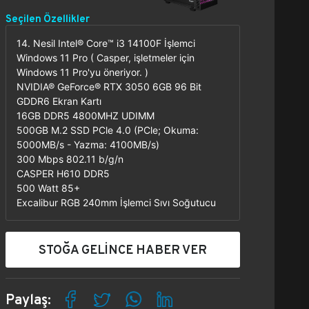
Seçilen Özellikler
14. Nesil Intel® Core™ i3 14100F İşlemci
Windows 11 Pro ( Casper, işletmeler için
Windows 11 Pro'yu öneriyor. )
NVIDIA® GeForce® RTX 3050 6GB 96 Bit
GDDR6 Ekran Kartı
16GB DDR5 4800MHZ UDIMM
500GB M.2 SSD PCle 4.0 (PCle; Okuma:
5000MB/s - Yazma: 4100MB/s)
300 Mbps 802.11 b/g/n
CASPER H610 DDR5
500 Watt 85+
Excalibur RGB 240mm İşlemci Sıvı Soğutucu
STOĞA GELİNCE HABER VER
Paylaş: