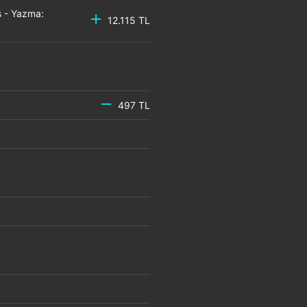
 - Yazma:
12.115 TL
497 TL