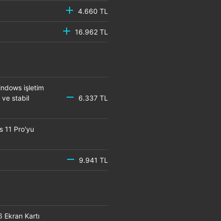
4.660 TL
16.962 TL
ndows işletim
 ve stabil
6.337 TL
s 11 Pro'yu
9.941 TL
6 Ekran Kartı