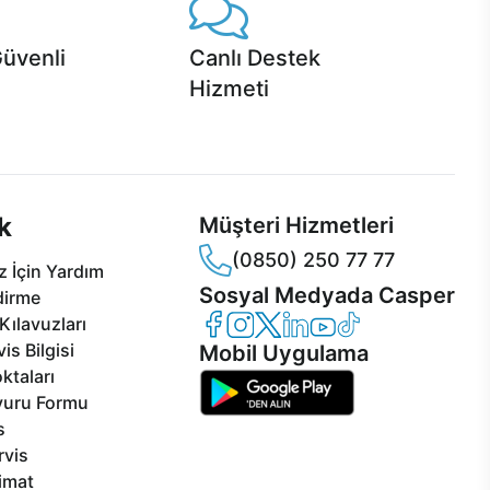
Güvenli
Canlı Destek
Hizmeti
 Jet servis ve Turbo servis
Ürünlerinizle ilgili Casper Canlı Destek
sper'da!
hizmeti her daim sizinle.
k
Müşteri Hizmetleri
(0850) 250 77 77
 İçin Yardım
Sosyal Medyada Casper
dirme
Casper Facebook
Casper Instagram
Casper Twitter
Casper LinkedIn
Casper YouTube
Casper TikTok
Kılavuzları
is Bilgisi
Mobil Uygulama
ktaları
vuru Formu
s
rvis
limat