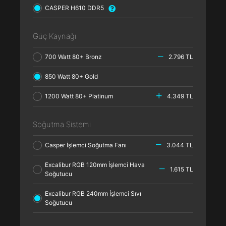
CASPER H610 DDR5
Güç Kaynağı
700 Watt 80+ Bronz
2.796 TL
850 Watt 80+ Gold
1200 Watt 80+ Platinum
4.349 TL
Soğutma Sistemi
Casper İşlemci Soğutma Fanı
3.044 TL
Excalibur RGB 120mm İşlemci Hava
1.615 TL
Soğutucu
Excalibur RGB 240mm İşlemci Sıvı
Soğutucu