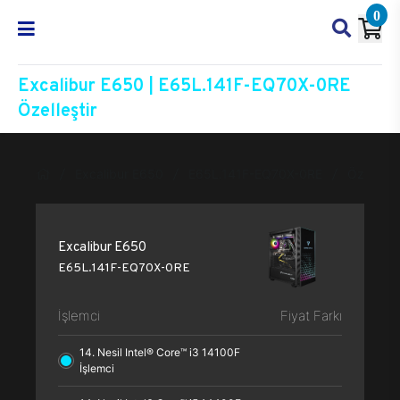
0
Excalibur E650 | E65L.141F-EQ70X-0RE
Özelleştir
Excalibur E650
E65L.141F-EQ70X-0RE
Özelleşti
Excalibur E650
E65L.141F-EQ70X-0RE
İşlemci
Fiyat Farkı
14. Nesil Intel® Core™ i3 14100F
İşlemci