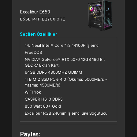
Excalibur E650
E65L.141F-EQ70X-0RE
Seçilen Özellikler
14. Nesil Intel® Core™ i3 14100F İşlemci
FreeDOS
NVIDIA® GeForce® RTX 5070 12GB 196 Bit
GDDR7 Ekran Kartı
64GB DDR5 4800MHZ UDIMM
1TB M.2 SSD PCle 4.0 (Okuma: 5000MB/s -
Yazma: 4500MB/s)
WIFI Yok
CASPER H610 DDR5
850 Watt 80+ Gold
Excalibur RGB 240mm İşlemci Sıvı Soğutucu
Paylaş: