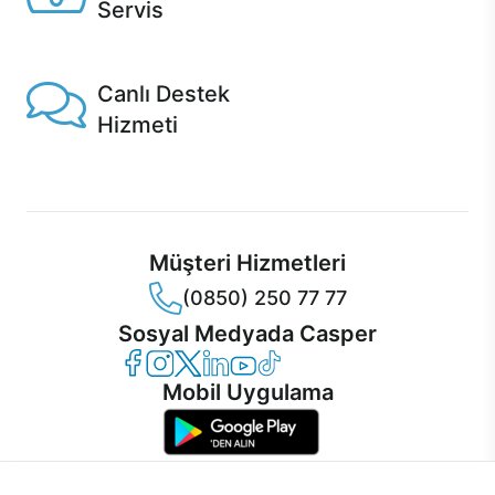
Servis
1 Saatte servis, Jet servis ve Turbo servis seçenekleri
Casper'da!
Canlı Destek
Hizmeti
Ürünlerinizle ilgili Casper Canlı Destek hizmeti her daim
sizinle.
Müşteri Hizmetleri
(0850) 250 77 77
Sosyal Medyada Casper
Casper Facebook
Casper Instagram
Casper Twitter
Casper LinkedIn
Casper YouTube
Casper TikTok
Mobil Uygulama