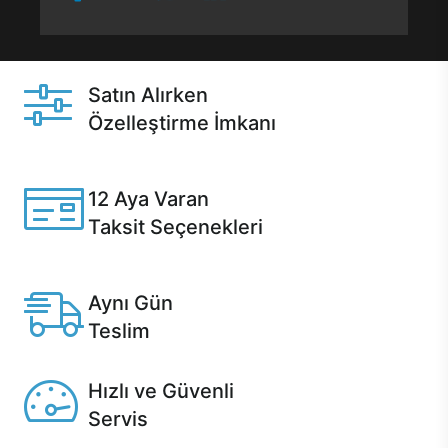
Satın Alırken
Özelleştirme İmkanı
Casper ürünlerini satın alırken ihtiyacınıza göre
özelleştirebilirsiniz.
12 Aya Varan
Taksit Seçenekleri
Anlaşmalı kredi kartlarına 12 aya varan taksit seçenekleri
Casper'da.
Aynı Gün
Teslim
Seçili ürünlerde Aynı Gün Teslim!
Hızlı ve Güvenli
Servis
1 Saatte servis, Jet servis ve Turbo servis seçenekleri