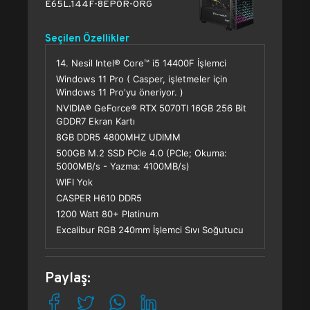
E65L.144F-8EP0R-0RG
Seçilen Özellikler
14. Nesil Intel® Core™ i5 14400F İşlemci
Windows 11 Pro ( Casper, işletmeler için
Windows 11 Pro'yu öneriyor. )
NVIDIA® GeForce® RTX 5070TI 16GB 256 Bit
GDDR7 Ekran Kartı
8GB DDR5 4800MHZ UDIMM
500GB M.2 SSD PCle 4.0 (PCle; Okuma:
5000MB/s - Yazma: 4100MB/s)
WIFI Yok
CASPER H610 DDR5
1200 Watt 80+ Platinum
Excalibur RGB 240mm İşlemci Sıvı Soğutucu
Paylaş: