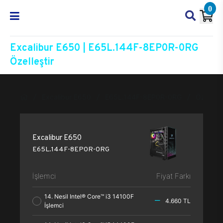
0
Excalibur E650 | E65L.144F-8EP0R-0RG
Özelleştir
Excalibur E650
E65L.144F-8EP0R-0RG
Özelleşti
Excalibur E650
E65L.144F-8EP0R-0RG
İşlemci
Fiyat Farkı
14. Nesil Intel® Core™ i3 14100F
4.660 TL
İşlemci