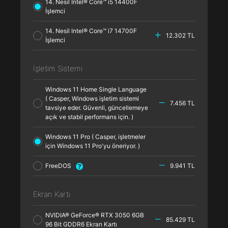
14. Nesil Intel® Core™ i5 14400F
İşlemci
14. Nesil Intel® Core™ i7 14700F
12.302 TL
İşlemci
İşletim Sistemi
Windows 11 Home Single Language
( Casper, Windows işletim sistemi
7.456 TL
tavsiye eder. Güvenli, güncellemeye
açık ve stabil performans için. )
Windows 11 Pro ( Casper, işletmeler
için Windows 11 Pro'yu öneriyor. )
FreeDOS
9.941 TL
Ekran Kartı
NVIDIA® GeForce® RTX 3050 6GB
85.429 TL
96 Bit GDDR6 Ekran Kartı