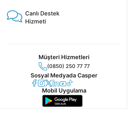
Casper'da!
Canlı Destek
Hizmeti
Ürünlerinizle ilgili Casper Canlı Destek hizmeti her daim
sizinle.
Müşteri Hizmetleri
(0850) 250 77 77
Sosyal Medyada Casper
Casper Facebook
Casper Instagram
Casper Twitter
Casper LinkedIn
Casper YouTube
Casper TikTok
Mobil Uygulama
İnternet sitemizden en verimli şekilde faydalanabilmeniz ve
kullanıcı deneyimini geliştirebilmek için internet sitemizde
© 2021 - 2026 Casper Bilgisayar Sistemleri A.Ş. Tüm Hakları Saklıdır