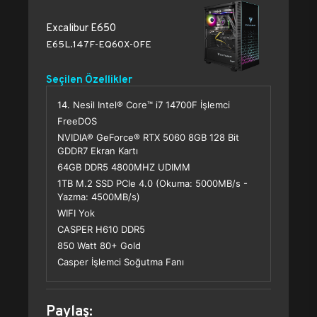
Excalibur E650
E65L.147F-EQ60X-0FE
Seçilen Özellikler
14. Nesil Intel® Core™ i7 14700F İşlemci
FreeDOS
NVIDIA® GeForce® RTX 5060 8GB 128 Bit
GDDR7 Ekran Kartı
64GB DDR5 4800MHZ UDIMM
1TB M.2 SSD PCle 4.0 (Okuma: 5000MB/s -
Yazma: 4500MB/s)
WIFI Yok
CASPER H610 DDR5
850 Watt 80+ Gold
Casper İşlemci Soğutma Fanı
Paylaş: