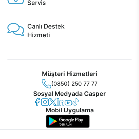
Servis
1 Saatte servis, Jet servis ve Turbo servis seçenekleri
Casper'da!
Canlı Destek
Hizmeti
Ürünlerinizle ilgili Casper Canlı Destek hizmeti her daim
sizinle.
Müşteri Hizmetleri
(0850) 250 77 77
Sosyal Medyada Casper
Casper Facebook
Casper Instagram
Casper Twitter
Casper LinkedIn
Casper YouTube
Casper TikTok
Mobil Uygulama