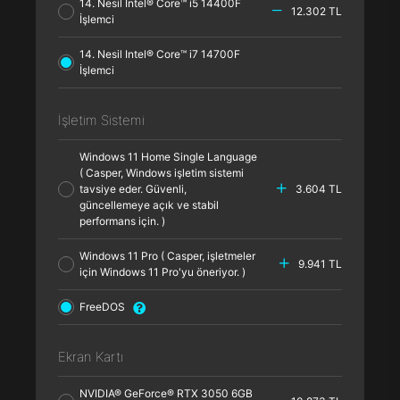
14. Nesil Intel® Core™ i5 14400F
12.302 TL
İşlemci
14. Nesil Intel® Core™ i7 14700F
İşlemci
İşletim Sistemi
Windows 11 Home Single Language
( Casper, Windows işletim sistemi
tavsiye eder. Güvenli,
3.604 TL
güncellemeye açık ve stabil
performans için. )
Windows 11 Pro ( Casper, işletmeler
9.941 TL
için Windows 11 Pro'yu öneriyor. )
FreeDOS
Ekran Kartı
NVIDIA® GeForce® RTX 3050 6GB