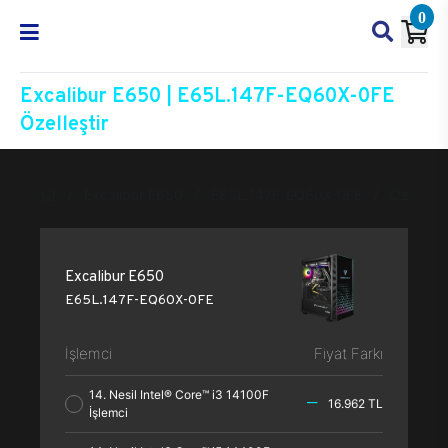
0
Excalibur E650 | E65L.147F-EQ60X-0FE
Özelleştir
Excalibur E650
E65L.147F-EQ60X-0FE
Özelleşti
Excalibur E650
E65L.147F-EQ60X-0FE
İşlemci
Fiyat Farkı
14. Nesil Intel® Core™ i3 14100F
16.962 TL
İşlemci