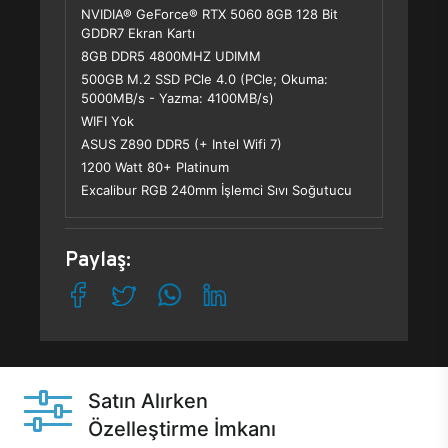
NVIDIA® GeForce® RTX 5060 8GB 128 Bit
GDDR7 Ekran Kartı
8GB DDR5 4800MHZ UDIMM
500GB M.2 SSD PCle 4.0 (PCle; Okuma:
5000MB/s - Yazma: 4100MB/s)
WIFI Yok
ASUS Z890 DDR5 (+ Intel Wifi 7)
1200 Watt 80+ Platinum
Excalibur RGB 240mm İşlemci Sıvı Soğutucu
Paylaş:
Satın Alırken
Özelleştirme İmkanı