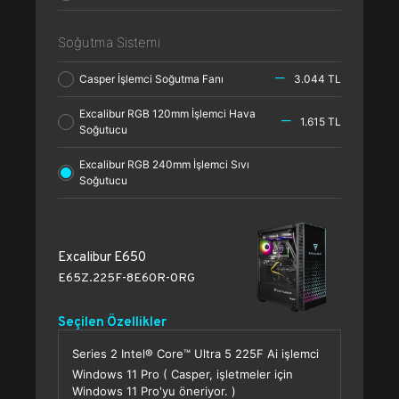
Soğutma Sistemi
Casper İşlemci Soğutma Fanı
3.044 TL
Excalibur RGB 120mm İşlemci Hava
1.615 TL
Soğutucu
Excalibur RGB 240mm İşlemci Sıvı
Soğutucu
Excalibur E650
E65Z.225F-8E60R-0RG
Seçilen Özellikler
Series 2 Intel® Core™ Ultra 5 225F Ai işlemci
Windows 11 Pro ( Casper, işletmeler için
Windows 11 Pro'yu öneriyor. )