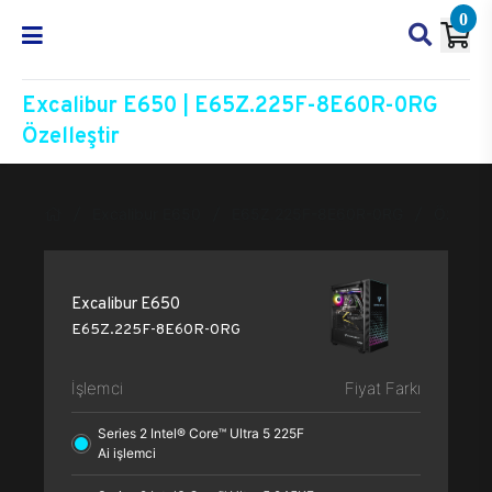
0
Excalibur E650 | E65Z.225F-8E60R-0RG
Özelleştir
Excalibur E650
E65Z.225F-8E60R-0RG
Özelleşt
Excalibur E650
E65Z.225F-8E60R-0RG
İşlemci
Fiyat Farkı
Series 2 Intel® Core™ Ultra 5 225F
Ai işlemci