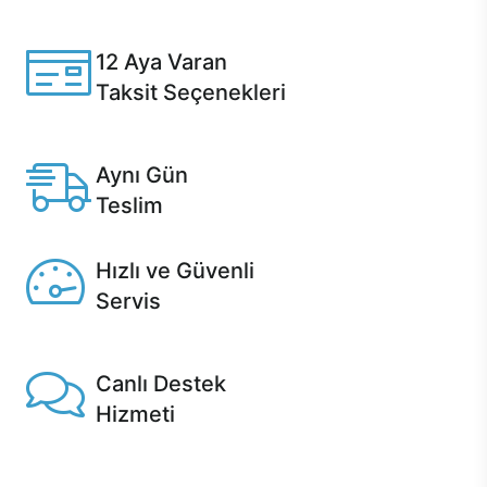
Casper ürünlerini satın alırken ihtiyacınıza göre
özelleştirebilirsiniz.
12 Aya Varan
Taksit Seçenekleri
Anlaşmalı kredi kartlarına 12 aya varan taksit seçenekleri
Casper'da.
Aynı Gün
Teslim
Seçili ürünlerde Aynı Gün Teslim!
Hızlı ve Güvenli
Servis
1 Saatte servis, Jet servis ve Turbo servis seçenekleri
Casper'da!
Canlı Destek
Hizmeti
Ürünlerinizle ilgili Casper Canlı Destek hizmeti her daim
sizinle.