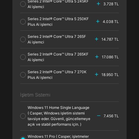
Series 2 Intel® Core™ Ultra 5 245KF
3.728 TL
AI işlemci
Series 2 Intel® Core™ Ultra 5 250KF
4.038 TL
Plus Ai işlemci
Series 2 Intel® Core™ Ultra 7 265F
14.787 TL
Ai işlemci
Series 2 Intel® Core™ Ultra 7 265KF
17.086 TL
Ai işlemci
Series 2 Intel® Core™ Ultra 7 270K
18.950 TL
Plus Ai işlemci
İşletim Sistemi
Windows 11 Home Single Language
( Casper, Windows işletim sistemi
7.456 TL
tavsiye eder. Güvenli, güncellemeye
açık ve stabil performans için. )
Windows 11 Pro ( Casper, işletmeler