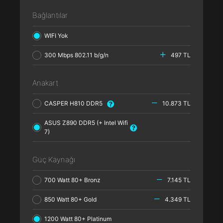
Bağlantılar
WIFI Yok
300 Mbps 802.11 b/g/n
497 TL
Anakart
CASPER H810 DDR5
10.873 TL
ASUS Z890 DDR5 (+ Intel Wifi
7)
Güç Kaynağı
700 Watt 80+ Bronz
7.145 TL
850 Watt 80+ Gold
4.349 TL
1200 Watt 80+ Platinum