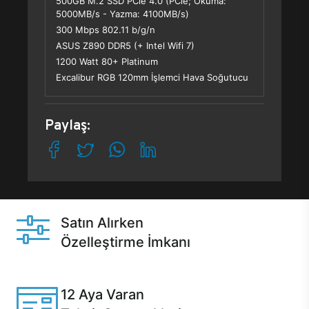
500GB M.2 SSD PCle 4.0 (PCle; Okuma:
5000MB/s - Yazma: 4100MB/s)
300 Mbps 802.11 b/g/n
ASUS Z890 DDR5 (+ Intel Wifi 7)
1200 Watt 80+ Platinum
Excalibur RGB 120mm İşlemci Hava Soğutucu
Paylaş:
Satın Alırken
Özelleştirme İmkanı
Casper ürünlerini satın alırken ihtiyacınıza göre
özelleştirebilirsiniz.
12 Aya Varan