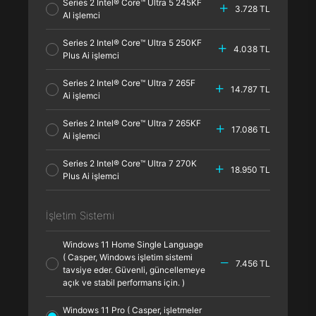
Series 2 Intel® Core™ Ultra 5 245KF
3.728 TL
AI işlemci
Series 2 Intel® Core™ Ultra 5 250KF
4.038 TL
Plus Ai işlemci
Series 2 Intel® Core™ Ultra 7 265F
14.787 TL
Ai işlemci
Series 2 Intel® Core™ Ultra 7 265KF
17.086 TL
Ai işlemci
Series 2 Intel® Core™ Ultra 7 270K
18.950 TL
Plus Ai işlemci
İşletim Sistemi
Windows 11 Home Single Language
( Casper, Windows işletim sistemi
7.456 TL
tavsiye eder. Güvenli, güncellemeye
açık ve stabil performans için. )
Windows 11 Pro ( Casper, işletmeler