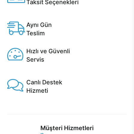
Taksit Seçenekleri
Anlaşmalı kredi kartlarına 12 aya varan taksit seçenekleri
Casper'da.
Aynı Gün
Teslim
Seçili ürünlerde Aynı Gün Teslim!
Hızlı ve Güvenli
Servis
1 Saatte servis, Jet servis ve Turbo servis seçenekleri
Casper'da!
Canlı Destek
Hizmeti
Ürünlerinizle ilgili Casper Canlı Destek hizmeti her daim
sizinle.
Müşteri Hizmetleri