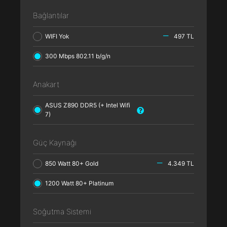
Bağlantılar
WIFI Yok
497 TL
300 Mbps 802.11 b/g/n
Anakart
ASUS Z890 DDR5 (+ Intel Wifi
7)
Güç Kaynağı
850 Watt 80+ Gold
4.349 TL
1200 Watt 80+ Platinum
Soğutma Sistemi