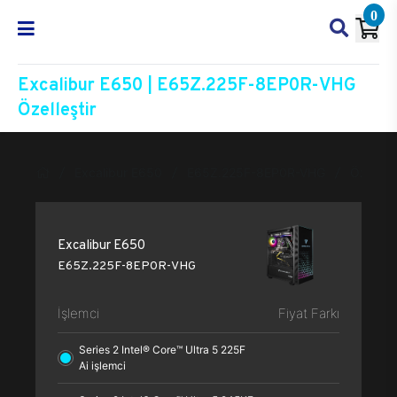
0
Excalibur E650 | E65Z.225F-8EP0R-VHG
Özelleştir
Excalibur E650
E65Z.225F-8EP0R-VHG
Özelleşt
Excalibur E650
E65Z.225F-8EP0R-VHG
İşlemci
Fiyat Farkı
Series 2 Intel® Core™ Ultra 5 225F
Ai işlemci