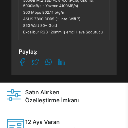
500GB M.2 SSD PCle 4.0 (PCle; Okuma:
5000MB/s - Yazma: 4100MB/s)
300 Mbps 802.11 b/g/n
ASUS Z890 DDR5 (+ Intel Wifi 7)
850 Watt 80+ Gold
Excalibur RGB 120mm İşlemci Hava Soğutucu
Paylaş:
Satın Alırken
Özelleştirme İmkanı
Casper ürünlerini satın alırken ihtiyacınıza göre
özelleştirebilirsiniz.
12 Aya Varan