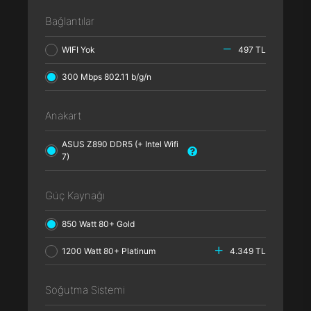
Bağlantılar
WIFI Yok
497 TL
300 Mbps 802.11 b/g/n
Anakart
ASUS Z890 DDR5 (+ Intel Wifi
7)
Güç Kaynağı
850 Watt 80+ Gold
1200 Watt 80+ Platinum
4.349 TL
Soğutma Sistemi