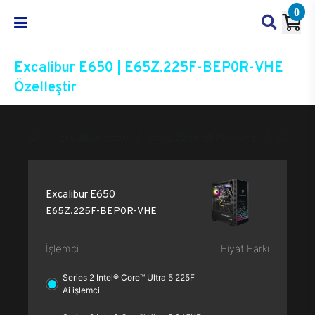
0
Excalibur E650 | E65Z.225F-BEP0R-VHE
Özelleştir
Excalibur E650
E65Z.225F-BEP0R-VHE
Özelleşti
Excalibur E650
E65Z.225F-BEP0R-VHE
İşlemci
Fiyat Farkı
Series 2 Intel® Core™ Ultra 5 225F
Ai işlemci