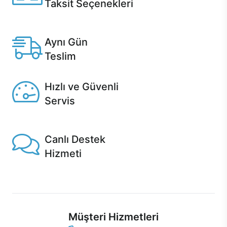
Taksit Seçenekleri
Anlaşmalı kredi kartlarına 12 aya varan taksit seçenekleri
Casper'da.
Aynı Gün
Teslim
Seçili ürünlerde Aynı Gün Teslim!
Hızlı ve Güvenli
Servis
1 Saatte servis, Jet servis ve Turbo servis seçenekleri
Casper'da!
Canlı Destek
Hizmeti
Ürünlerinizle ilgili Casper Canlı Destek hizmeti her daim
sizinle.
Müşteri Hizmetleri