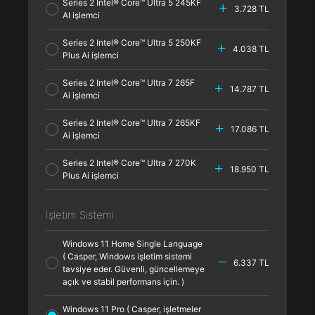
Series 2 Intel® Core™ Ultra 5 245KF
3.728 TL
AI işlemci
Series 2 Intel® Core™ Ultra 5 250KF
4.038 TL
Plus Ai işlemci
Series 2 Intel® Core™ Ultra 7 265F
14.787 TL
Ai işlemci
Series 2 Intel® Core™ Ultra 7 265KF
17.086 TL
Ai işlemci
Series 2 Intel® Core™ Ultra 7 270K
18.950 TL
Plus Ai işlemci
İşletim Sistemi
Windows 11 Home Single Language
( Casper, Windows işletim sistemi
6.337 TL
tavsiye eder. Güvenli, güncellemeye
açık ve stabil performans için. )
Windows 11 Pro ( Casper, işletmeler